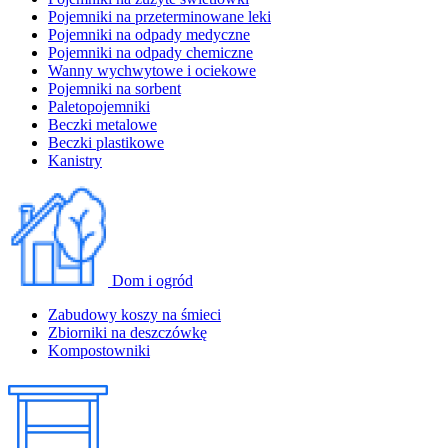
Pojemniki na przeterminowane leki
Pojemniki na odpady medyczne
Pojemniki na odpady chemiczne
Wanny wychwytowe i ociekowe
Pojemniki na sorbent
Paletopojemniki
Beczki metalowe
Beczki plastikowe
Kanistry
Dom i ogród
Zabudowy koszy na śmieci
Zbiorniki na deszczówkę
Kompostowniki