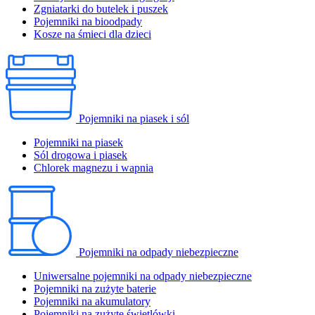
Zgniatarki do butelek i puszek
Pojemniki na bioodpady
Kosze na śmieci dla dzieci
Pojemniki na piasek i sól
Pojemniki na piasek
Sól drogowa i piasek
Chlorek magnezu i wapnia
Pojemniki na odpady niebezpieczne
Uniwersalne pojemniki na odpady niebezpieczne
Pojemniki na zużyte baterie
Pojemniki na akumulatory
Pojemniki na zużyte świetlówki