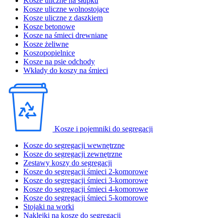
Kosze uliczne na słupku
Kosze uliczne wolnostojące
Kosze uliczne z daszkiem
Kosze betonowe
Kosze na śmieci drewniane
Kosze żeliwne
Koszopopielnice
Kosze na psie odchody
Wkłady do koszy na śmieci
Kosze i pojemniki do segregacji
Kosze do segregacji wewnętrzne
Kosze do segregacji zewnętrzne
Zestawy koszy do segregacji
Kosze do segregacji śmieci 2-komorowe
Kosze do segregacji śmieci 3-komorowe
Kosze do segregacji śmieci 4-komorowe
Kosze do segregacji śmieci 5-komorowe
Stojaki na worki
Naklejki na kosze do segregacji