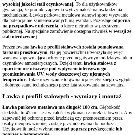
wysokiej jakości stali ocynkowanej
. To dla użytkowników
gwarancja, że produkt zapewnia wytrzymałość na uszkodzenia
mechaniczne. Ławka parkowa metalowa stanowi spore wyzwanie
dla potencjalnie zainteresowanych nią wandali. Pozostaje
odporna
na przypadkowe uderzenia
, o które nietrudno w przestrzeni
publicznej. Na specjalne zamówienie dostępna również
w wersji ze
stali nierdzewnej
.
Prezentowana
ławka z profili stalowych została pomalowana
farbami proszkowymi
. Na jej powierzchni utworzyła się więc
warstwa zapewniająca ochronę przed negatywnym oddziaływaniem
czynników atmosferycznych. Dzięki temu
ławka stalowa z
oparciem nie niszczeje pod wpływem intensywnego
promieniowania UV, wody deszczowej czy ujemnych
temperatur
. Takie rozwiązanie to gwarancja estetycznego wyglądu
i dobrego stanu technicznego przez lata stosowania na zewnątrz.
Ławka z profili stalowych - wymiary i montaż
Ławka parkowa metalowa ma długość 180 cm
. Głębokość
siedziska to 45 cm. Jest w całości wykonana z rurek stalowych. Aby
zapewnić jej ochronę przed kradzieżą czy przenoszeniem przez
osoby nieupoważnione, zostaje przymocowana do podłoża.
Użytkownik może wybrać
montaż poprzez przykręcenie lub
poprzez wbetonowanie
.