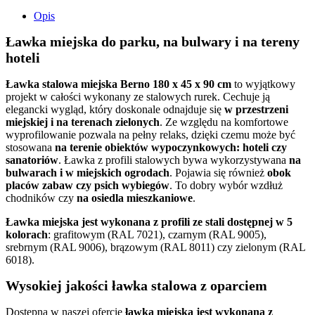
Opis
Ławka miejska do parku, na bulwary i na tereny
hoteli
Ławka stalowa miejska Berno 180 x 45 x 90 cm
to wyjątkowy
projekt w całości wykonany ze stalowych rurek. Cechuje ją
elegancki wygląd, który doskonale odnajduje się
w przestrzeni
miejskiej i na terenach zielonych
. Ze względu na komfortowe
wyprofilowanie pozwala na pełny relaks, dzięki czemu może być
stosowana
na terenie obiektów wypoczynkowych: hoteli czy
sanatoriów
. Ławka z profili stalowych bywa wykorzystywana
na
bulwarach i w miejskich ogrodach
. Pojawia się również
obok
placów zabaw czy psich wybiegów
. To dobry wybór wzdłuż
chodników czy
na osiedla mieszkaniowe
.
Ławka miejska jest wykonana z profili ze stali dostępnej w 5
kolorach
: grafitowym (RAL 7021), czarnym (RAL 9005),
srebrnym (RAL 9006), brązowym (RAL 8011) czy zielonym (RAL
6018).
Wysokiej jakości ławka stalowa z oparciem
Dostępna w naszej ofercie
ławka miejska jest wykonana z