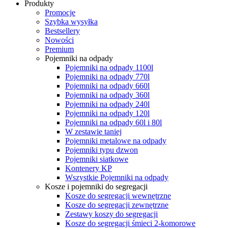
Produkty
Promocje
Szybka wysyłka
Bestsellery
Nowości
Premium
Pojemniki na odpady
Pojemniki na odpady 1100l
Pojemniki na odpady 770l
Pojemniki na odpady 660l
Pojemniki na odpady 360l
Pojemniki na odpady 240l
Pojemniki na odpady 120l
Pojemniki na odpady 60l i 80l
W zestawie taniej
Pojemniki metalowe na odpady
Pojemniki typu dzwon
Pojemniki siatkowe
Kontenery KP
Wszystkie Pojemniki na odpady
Kosze i pojemniki do segregacji
Kosze do segregacji wewnętrzne
Kosze do segregacji zewnętrzne
Zestawy koszy do segregacji
Kosze do segregacji śmieci 2-komorowe