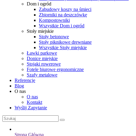
Dom i ogród
Zabudowy koszy na śmieci
Zbiorniki na deszczówkę
Kompostowniki
Wszystkie Dom i ogród
Stoły miejskie
Stoły betonowe
Stoły piknikowe drewniane
Wszystkie Stoły miejskie
Ławki parkowe
Donice miejskie
Stojaki rowerowe
Fotele biurowe ergonomiczne
Szafy metalowe
Referencje
Blog
O nas
O nas
Kontakt
Wyślij Zapytanie
Strona Główna