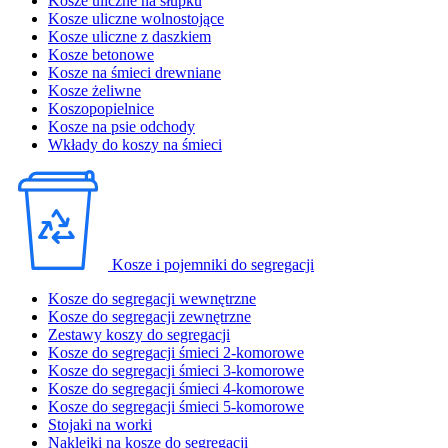
Kosze uliczne na słupku
Kosze uliczne wolnostojące
Kosze uliczne z daszkiem
Kosze betonowe
Kosze na śmieci drewniane
Kosze żeliwne
Koszopopielnice
Kosze na psie odchody
Wkłady do koszy na śmieci
Kosze i pojemniki do segregacji
Kosze do segregacji wewnętrzne
Kosze do segregacji zewnętrzne
Zestawy koszy do segregacji
Kosze do segregacji śmieci 2-komorowe
Kosze do segregacji śmieci 3-komorowe
Kosze do segregacji śmieci 4-komorowe
Kosze do segregacji śmieci 5-komorowe
Stojaki na worki
Naklejki na kosze do segregacji