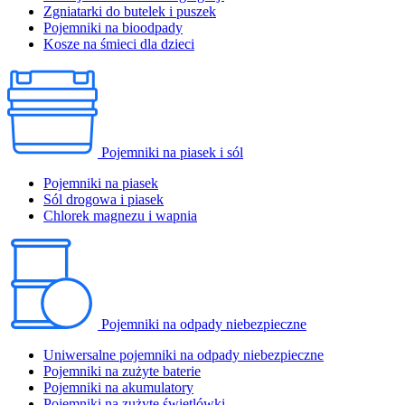
Zgniatarki do butelek i puszek
Pojemniki na bioodpady
Kosze na śmieci dla dzieci
Pojemniki na piasek i sól
Pojemniki na piasek
Sól drogowa i piasek
Chlorek magnezu i wapnia
Pojemniki na odpady niebezpieczne
Uniwersalne pojemniki na odpady niebezpieczne
Pojemniki na zużyte baterie
Pojemniki na akumulatory
Pojemniki na zużyte świetlówki