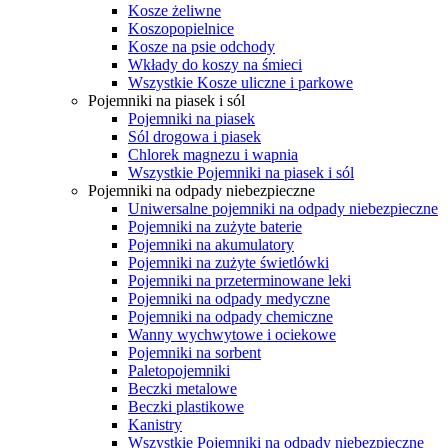
Kosze żeliwne
Koszopopielnice
Kosze na psie odchody
Wkłady do koszy na śmieci
Wszystkie Kosze uliczne i parkowe
Pojemniki na piasek i sól
Pojemniki na piasek
Sól drogowa i piasek
Chlorek magnezu i wapnia
Wszystkie Pojemniki na piasek i sól
Pojemniki na odpady niebezpieczne
Uniwersalne pojemniki na odpady niebezpieczne
Pojemniki na zużyte baterie
Pojemniki na akumulatory
Pojemniki na zużyte świetlówki
Pojemniki na przeterminowane leki
Pojemniki na odpady medyczne
Pojemniki na odpady chemiczne
Wanny wychwytowe i ociekowe
Pojemniki na sorbent
Paletopojemniki
Beczki metalowe
Beczki plastikowe
Kanistry
Wszystkie Pojemniki na odpady niebezpieczne