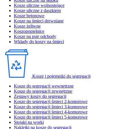
Kosze uliczne na słupku
Kosze uliczne wolnostojące
Kosze uliczne z daszkiem
Kosze betonowe
Kosze na śmieci drewniane
Kosze żeliwne
Koszopopielnice
Kosze na psie odchody
Wkłady do koszy na śmieci
Kosze i pojemniki do segregacji
Kosze do segregacji wewnętrzne
Kosze do segregacji zewnętrzne
Zestawy koszy do segregacji
Kosze do segregacji śmieci 2-komorowe
Kosze do segregacji śmieci 3-komorowe
Kosze do segregacji śmieci 4-komorowe
Kosze do segregacji śmieci 5-komorowe
Stojaki na worki
Naklejki na kosze do segregacji