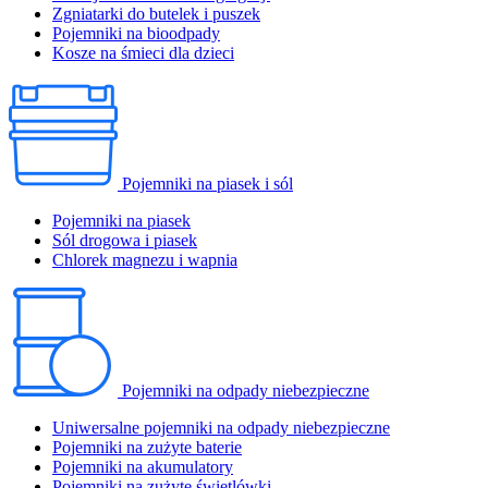
Zgniatarki do butelek i puszek
Pojemniki na bioodpady
Kosze na śmieci dla dzieci
Pojemniki na piasek i sól
Pojemniki na piasek
Sól drogowa i piasek
Chlorek magnezu i wapnia
Pojemniki na odpady niebezpieczne
Uniwersalne pojemniki na odpady niebezpieczne
Pojemniki na zużyte baterie
Pojemniki na akumulatory
Pojemniki na zużyte świetlówki