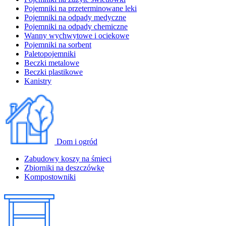
Pojemniki na przeterminowane leki
Pojemniki na odpady medyczne
Pojemniki na odpady chemiczne
Wanny wychwytowe i ociekowe
Pojemniki na sorbent
Paletopojemniki
Beczki metalowe
Beczki plastikowe
Kanistry
Dom i ogród
Zabudowy koszy na śmieci
Zbiorniki na deszczówkę
Kompostowniki