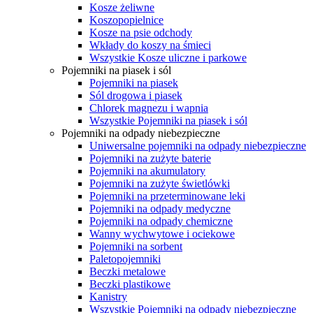
Kosze żeliwne
Koszopopielnice
Kosze na psie odchody
Wkłady do koszy na śmieci
Wszystkie Kosze uliczne i parkowe
Pojemniki na piasek i sól
Pojemniki na piasek
Sól drogowa i piasek
Chlorek magnezu i wapnia
Wszystkie Pojemniki na piasek i sól
Pojemniki na odpady niebezpieczne
Uniwersalne pojemniki na odpady niebezpieczne
Pojemniki na zużyte baterie
Pojemniki na akumulatory
Pojemniki na zużyte świetlówki
Pojemniki na przeterminowane leki
Pojemniki na odpady medyczne
Pojemniki na odpady chemiczne
Wanny wychwytowe i ociekowe
Pojemniki na sorbent
Paletopojemniki
Beczki metalowe
Beczki plastikowe
Kanistry
Wszystkie Pojemniki na odpady niebezpieczne