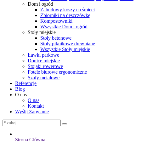
Dom i ogród
Zabudowy koszy na śmieci
Zbiorniki na deszczówkę
Kompostowniki
Wszystkie Dom i ogród
Stoły miejskie
Stoły betonowe
Stoły piknikowe drewniane
Wszystkie Stoły miejskie
Ławki parkowe
Donice miejskie
Stojaki rowerowe
Fotele biurowe ergonomiczne
Szafy metalowe
Referencje
Blog
O nas
O nas
Kontakt
Wyślij Zapytanie
Strona Główna