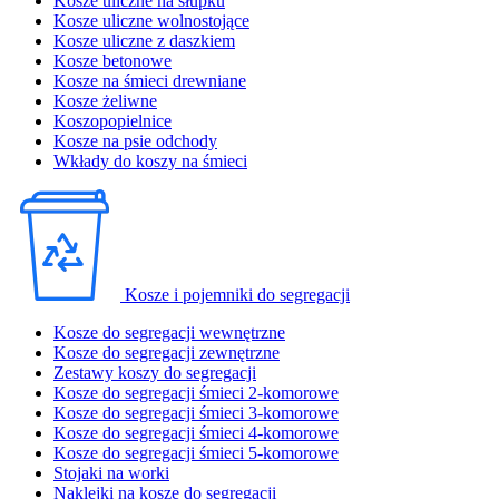
Kosze uliczne na słupku
Kosze uliczne wolnostojące
Kosze uliczne z daszkiem
Kosze betonowe
Kosze na śmieci drewniane
Kosze żeliwne
Koszopopielnice
Kosze na psie odchody
Wkłady do koszy na śmieci
Kosze i pojemniki do segregacji
Kosze do segregacji wewnętrzne
Kosze do segregacji zewnętrzne
Zestawy koszy do segregacji
Kosze do segregacji śmieci 2-komorowe
Kosze do segregacji śmieci 3-komorowe
Kosze do segregacji śmieci 4-komorowe
Kosze do segregacji śmieci 5-komorowe
Stojaki na worki
Naklejki na kosze do segregacji