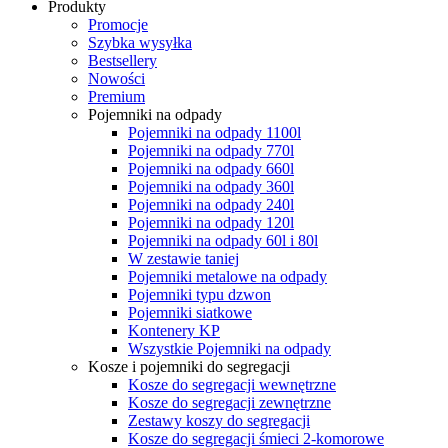
Produkty
Promocje
Szybka wysyłka
Bestsellery
Nowości
Premium
Pojemniki na odpady
Pojemniki na odpady 1100l
Pojemniki na odpady 770l
Pojemniki na odpady 660l
Pojemniki na odpady 360l
Pojemniki na odpady 240l
Pojemniki na odpady 120l
Pojemniki na odpady 60l i 80l
W zestawie taniej
Pojemniki metalowe na odpady
Pojemniki typu dzwon
Pojemniki siatkowe
Kontenery KP
Wszystkie Pojemniki na odpady
Kosze i pojemniki do segregacji
Kosze do segregacji wewnętrzne
Kosze do segregacji zewnętrzne
Zestawy koszy do segregacji
Kosze do segregacji śmieci 2-komorowe