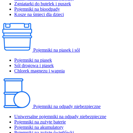
Zgniatarki do butelek i puszek
Pojemniki na bioodpady
Kosze na śmieci dla dzieci
Pojemniki na piasek i sól
Pojemniki na piasek
Sól drogowa i piasek
Chlorek magnezu i wapnia
Pojemniki na odpady niebezpieczne
Uniwersalne pojemniki na odpady niebezpieczne
Pojemniki na zużyte baterie
Pojemniki na akumulatory
Pojemniki na zużyte świetlówki