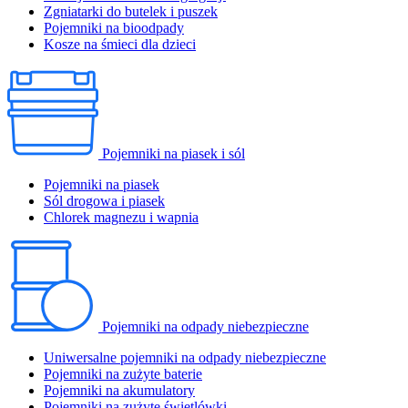
Zgniatarki do butelek i puszek
Pojemniki na bioodpady
Kosze na śmieci dla dzieci
Pojemniki na piasek i sól
Pojemniki na piasek
Sól drogowa i piasek
Chlorek magnezu i wapnia
Pojemniki na odpady niebezpieczne
Uniwersalne pojemniki na odpady niebezpieczne
Pojemniki na zużyte baterie
Pojemniki na akumulatory
Pojemniki na zużyte świetlówki