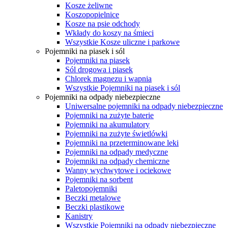
Kosze żeliwne
Koszopopielnice
Kosze na psie odchody
Wkłady do koszy na śmieci
Wszystkie Kosze uliczne i parkowe
Pojemniki na piasek i sól
Pojemniki na piasek
Sól drogowa i piasek
Chlorek magnezu i wapnia
Wszystkie Pojemniki na piasek i sól
Pojemniki na odpady niebezpieczne
Uniwersalne pojemniki na odpady niebezpieczne
Pojemniki na zużyte baterie
Pojemniki na akumulatory
Pojemniki na zużyte świetlówki
Pojemniki na przeterminowane leki
Pojemniki na odpady medyczne
Pojemniki na odpady chemiczne
Wanny wychwytowe i ociekowe
Pojemniki na sorbent
Paletopojemniki
Beczki metalowe
Beczki plastikowe
Kanistry
Wszystkie Pojemniki na odpady niebezpieczne