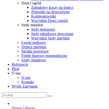
Dom i ogród
Zabudowy koszy na śmieci
Zbiorniki na deszczówkę
Kompostowniki
Wszystkie Dom i ogród
Stoły miejskie
Stoły betonowe
Stoły piknikowe drewniane
Wszystkie Stoły miejskie
Ławki parkowe
Donice miejskie
Stojaki rowerowe
Fotele biurowe ergonomiczne
Szafy metalowe
Referencje
Blog
O nas
O nas
Kontakt
Wyślij Zapytanie
Strona Główna