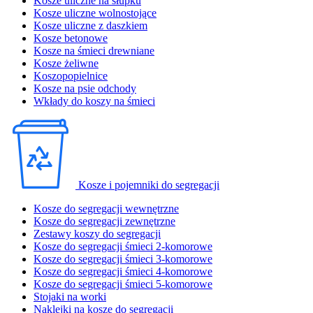
Kosze uliczne na słupku
Kosze uliczne wolnostojące
Kosze uliczne z daszkiem
Kosze betonowe
Kosze na śmieci drewniane
Kosze żeliwne
Koszopopielnice
Kosze na psie odchody
Wkłady do koszy na śmieci
Kosze i pojemniki do segregacji
Kosze do segregacji wewnętrzne
Kosze do segregacji zewnętrzne
Zestawy koszy do segregacji
Kosze do segregacji śmieci 2-komorowe
Kosze do segregacji śmieci 3-komorowe
Kosze do segregacji śmieci 4-komorowe
Kosze do segregacji śmieci 5-komorowe
Stojaki na worki
Naklejki na kosze do segregacji