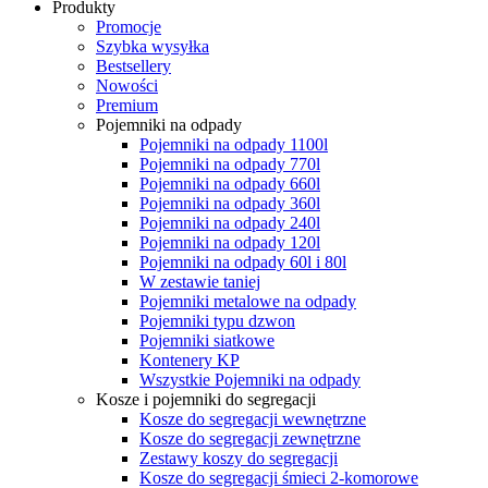
Produkty
Promocje
Szybka wysyłka
Bestsellery
Nowości
Premium
Pojemniki na odpady
Pojemniki na odpady 1100l
Pojemniki na odpady 770l
Pojemniki na odpady 660l
Pojemniki na odpady 360l
Pojemniki na odpady 240l
Pojemniki na odpady 120l
Pojemniki na odpady 60l i 80l
W zestawie taniej
Pojemniki metalowe na odpady
Pojemniki typu dzwon
Pojemniki siatkowe
Kontenery KP
Wszystkie Pojemniki na odpady
Kosze i pojemniki do segregacji
Kosze do segregacji wewnętrzne
Kosze do segregacji zewnętrzne
Zestawy koszy do segregacji
Kosze do segregacji śmieci 2-komorowe