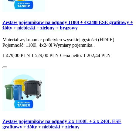
Zestaw pojemników na odpady 1100l + 4x240l ESE grafitowy +
żółty + niebieski + zielony + brązowy
Materiał wykonania: polietylen wysokiej gęstości (HDPE)
Pojemność: 1100l, 4x240l Wymiary pojemnika..
1 479,00 PLN
1 529,00 PLN
Cena netto: 1 202,44 PLN
Zestaw pojemników na odpady 2 x 1100L + 2 x 240L ESE
grafitowy + żółty + niebieski + zielony