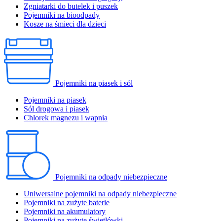
Zgniatarki do butelek i puszek
Pojemniki na bioodpady
Kosze na śmieci dla dzieci
Pojemniki na piasek i sól
Pojemniki na piasek
Sól drogowa i piasek
Chlorek magnezu i wapnia
Pojemniki na odpady niebezpieczne
Uniwersalne pojemniki na odpady niebezpieczne
Pojemniki na zużyte baterie
Pojemniki na akumulatory
Pojemniki na zużyte świetlówki