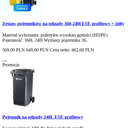
Zestaw pojemników na odpady 360-240l ESE grafitowy + żółty
Materiał wykonania: polietylen wysokiej gęstości (HDPE)
Pojemność: 360l, 240l Wymiary pojemnika 36..
569,00 PLN
649,00 PLN
Cena netto: 462,60 PLN
Promocja
Pojemnik na odpady 240L ESE grafitowy