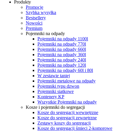
Produkty
Promocje
Szybka wysyłka
Bestsellery
Nowości
Premium
Pojemniki na odpady
Pojemniki na odpady 1100l
Pojemniki na odpady 770l
Pojemniki na odpady 660l
Pojemniki na odpady 360l
Pojemniki na odpady 240l
Pojemniki na odpady 120l
Pojemniki na odpady 60l i 80l
W zestawie taniej
Pojemniki metalowe na odpady
Pojemniki typu dzwon
Pojemniki siatkowe
Kontenery KP
Wszystkie Pojemniki na odpady
Kosze i pojemniki do segregacji
Kosze do segregacji wewnętrzne
Kosze do segregacji zewnętrzne
Zestawy koszy do segregacji
Kosze do segregacji śmieci 2-komorowe