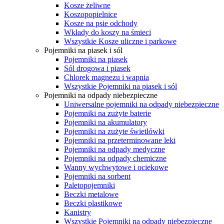
Kosze żeliwne
Koszopopielnice
Kosze na psie odchody
Wkłady do koszy na śmieci
Wszystkie Kosze uliczne i parkowe
Pojemniki na piasek i sól
Pojemniki na piasek
Sól drogowa i piasek
Chlorek magnezu i wapnia
Wszystkie Pojemniki na piasek i sól
Pojemniki na odpady niebezpieczne
Uniwersalne pojemniki na odpady niebezpieczne
Pojemniki na zużyte baterie
Pojemniki na akumulatory
Pojemniki na zużyte świetlówki
Pojemniki na przeterminowane leki
Pojemniki na odpady medyczne
Pojemniki na odpady chemiczne
Wanny wychwytowe i ociekowe
Pojemniki na sorbent
Paletopojemniki
Beczki metalowe
Beczki plastikowe
Kanistry
Wszystkie Pojemniki na odpady niebezpieczne