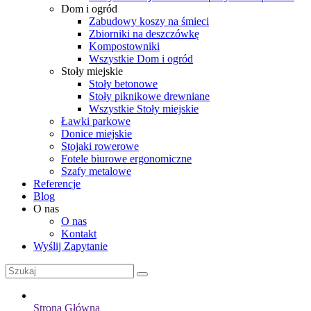
Dom i ogród
Zabudowy koszy na śmieci
Zbiorniki na deszczówkę
Kompostowniki
Wszystkie Dom i ogród
Stoły miejskie
Stoły betonowe
Stoły piknikowe drewniane
Wszystkie Stoły miejskie
Ławki parkowe
Donice miejskie
Stojaki rowerowe
Fotele biurowe ergonomiczne
Szafy metalowe
Referencje
Blog
O nas
O nas
Kontakt
Wyślij Zapytanie
Strona Główna