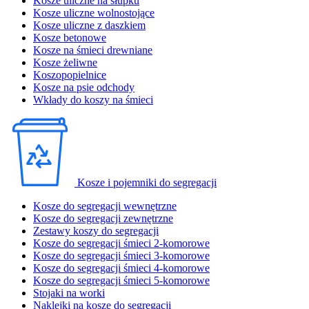
Kosze uliczne na słupku
Kosze uliczne wolnostojące
Kosze uliczne z daszkiem
Kosze betonowe
Kosze na śmieci drewniane
Kosze żeliwne
Koszopopielnice
Kosze na psie odchody
Wkłady do koszy na śmieci
Kosze i pojemniki do segregacji
Kosze do segregacji wewnętrzne
Kosze do segregacji zewnętrzne
Zestawy koszy do segregacji
Kosze do segregacji śmieci 2-komorowe
Kosze do segregacji śmieci 3-komorowe
Kosze do segregacji śmieci 4-komorowe
Kosze do segregacji śmieci 5-komorowe
Stojaki na worki
Naklejki na kosze do segregacji