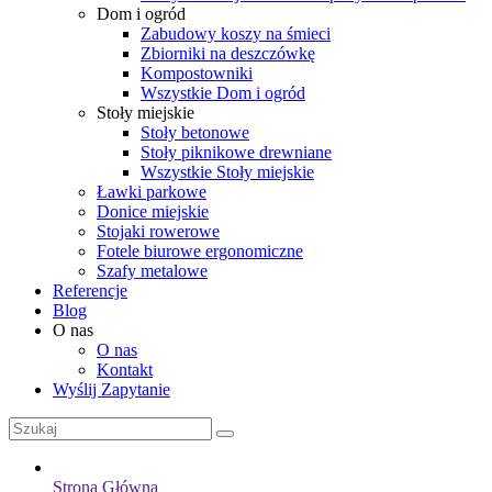
Dom i ogród
Zabudowy koszy na śmieci
Zbiorniki na deszczówkę
Kompostowniki
Wszystkie Dom i ogród
Stoły miejskie
Stoły betonowe
Stoły piknikowe drewniane
Wszystkie Stoły miejskie
Ławki parkowe
Donice miejskie
Stojaki rowerowe
Fotele biurowe ergonomiczne
Szafy metalowe
Referencje
Blog
O nas
O nas
Kontakt
Wyślij Zapytanie
Strona Główna