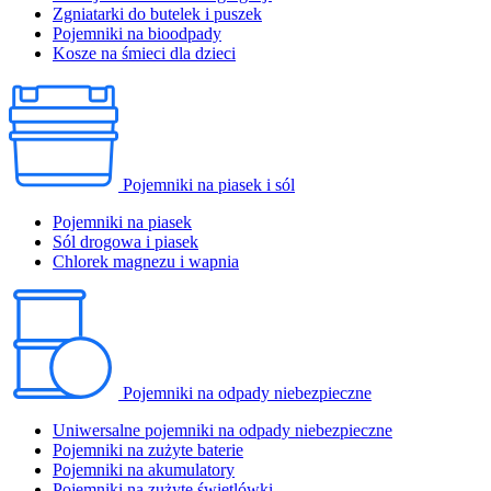
Zgniatarki do butelek i puszek
Pojemniki na bioodpady
Kosze na śmieci dla dzieci
Pojemniki na piasek i sól
Pojemniki na piasek
Sól drogowa i piasek
Chlorek magnezu i wapnia
Pojemniki na odpady niebezpieczne
Uniwersalne pojemniki na odpady niebezpieczne
Pojemniki na zużyte baterie
Pojemniki na akumulatory
Pojemniki na zużyte świetlówki