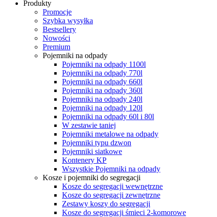
Produkty
Promocje
Szybka wysyłka
Bestsellery
Nowości
Premium
Pojemniki na odpady
Pojemniki na odpady 1100l
Pojemniki na odpady 770l
Pojemniki na odpady 660l
Pojemniki na odpady 360l
Pojemniki na odpady 240l
Pojemniki na odpady 120l
Pojemniki na odpady 60l i 80l
W zestawie taniej
Pojemniki metalowe na odpady
Pojemniki typu dzwon
Pojemniki siatkowe
Kontenery KP
Wszystkie Pojemniki na odpady
Kosze i pojemniki do segregacji
Kosze do segregacji wewnętrzne
Kosze do segregacji zewnętrzne
Zestawy koszy do segregacji
Kosze do segregacji śmieci 2-komorowe