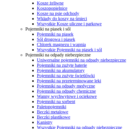
Kosze żeliwne
Koszopopielnice
Kosze na psie odchody
Wkłady do koszy na śmieci
Wszystkie Kosze uliczne i parkowe
Pojemniki na piasek i sól
Pojemniki na piasek
Sól drogowa i piasek
Chlorek magnezu i wapnia
Wszystkie Pojemniki na piasek i sól
Pojemniki na odpady niebezpieczne
Uniwersalne pojemniki na odpady niebezpieczne
Pojemniki na zużyte baterie
Pojemniki na akumulatory
Pojemniki na zużyte świetlówki
Pojemniki na przeterminowane leki
Pojemniki na odpady medyczne
Pojemniki na odpady chemiczne
Wanny wychwytowe i ociekowe
Pojemniki na sorbent
Paletopojemniki
Beczki metalowe
Beczki plastikowe
Kanistry
Wszystkie Pojemniki na odpady niebezpieczne