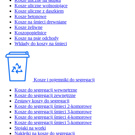
Kosze uliczne na słupku
Kosze uliczne wolnostojące
Kosze uliczne z daszkiem
Kosze betonowe
Kosze na śmieci drewniane
Kosze żeliwne
Koszopopielnice
Kosze na psie odchody
Wkłady do koszy na śmieci
Kosze i pojemniki do segregacji
Kosze do segregacji wewnętrzne
Kosze do segregacji zewnętrzne
Zestawy koszy do segregacji
Kosze do segregacji śmieci 2-komorowe
Kosze do segregacji śmieci 3-komorowe
Kosze do segregacji śmieci 4-komorowe
Kosze do segregacji śmieci 5-komorowe
Stojaki na worki
Naklejki na kosze do segregacji