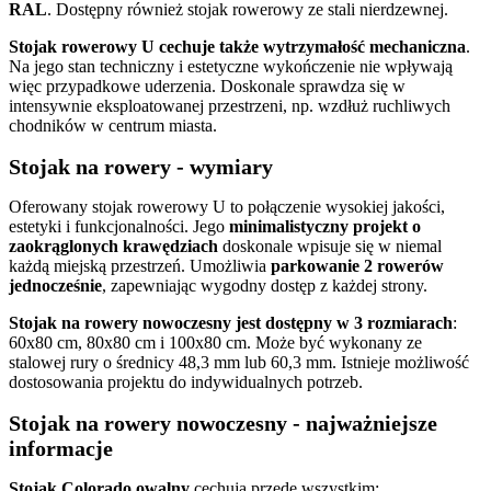
RAL
. Dostępny również stojak rowerowy ze stali nierdzewnej.
Stojak rowerowy U cechuje także wytrzymałość mechaniczna
.
Na jego stan techniczny i estetyczne wykończenie nie wpływają
więc przypadkowe uderzenia. Doskonale sprawdza się w
intensywnie eksploatowanej przestrzeni, np. wzdłuż ruchliwych
chodników w centrum miasta.
Stojak na rowery - wymiary
Oferowany stojak rowerowy U to połączenie wysokiej jakości,
estetyki i funkcjonalności. Jego
minimalistyczny projekt o
zaokrąglonych krawędziach
doskonale wpisuje się w niemal
każdą miejską przestrzeń. Umożliwia
parkowanie 2 rowerów
jednocześnie
, zapewniając wygodny dostęp z każdej strony.
Stojak na rowery nowoczesny jest dostępny w 3 rozmiarach
:
60x80 cm, 80x80 cm i 100x80 cm. Może być wykonany ze
stalowej rury o średnicy 48,3 mm lub 60,3 mm. Istnieje możliwość
dostosowania projektu do indywidualnych potrzeb.
Stojak na rowery nowoczesny - najważniejsze
informacje
Stojak Colorado owalny
cechują przede wszystkim: