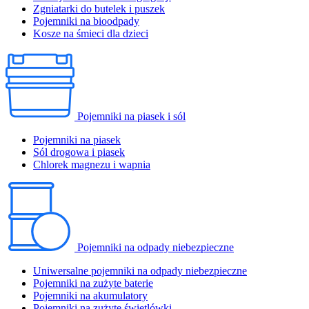
Zgniatarki do butelek i puszek
Pojemniki na bioodpady
Kosze na śmieci dla dzieci
Pojemniki na piasek i sól
Pojemniki na piasek
Sól drogowa i piasek
Chlorek magnezu i wapnia
Pojemniki na odpady niebezpieczne
Uniwersalne pojemniki na odpady niebezpieczne
Pojemniki na zużyte baterie
Pojemniki na akumulatory
Pojemniki na zużyte świetlówki