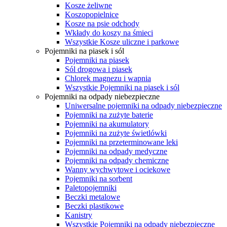
Kosze żeliwne
Koszopopielnice
Kosze na psie odchody
Wkłady do koszy na śmieci
Wszystkie Kosze uliczne i parkowe
Pojemniki na piasek i sól
Pojemniki na piasek
Sól drogowa i piasek
Chlorek magnezu i wapnia
Wszystkie Pojemniki na piasek i sól
Pojemniki na odpady niebezpieczne
Uniwersalne pojemniki na odpady niebezpieczne
Pojemniki na zużyte baterie
Pojemniki na akumulatory
Pojemniki na zużyte świetlówki
Pojemniki na przeterminowane leki
Pojemniki na odpady medyczne
Pojemniki na odpady chemiczne
Wanny wychwytowe i ociekowe
Pojemniki na sorbent
Paletopojemniki
Beczki metalowe
Beczki plastikowe
Kanistry
Wszystkie Pojemniki na odpady niebezpieczne