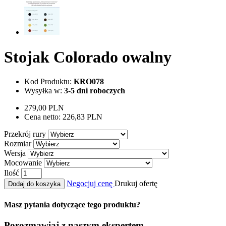
Stojak Colorado owalny
Kod Produktu:
KRO078
Wysyłka w:
3-5 dni roboczych
279,00 PLN
Cena netto:
226,83 PLN
Przekrój rury
Rozmiar
Wersja
Mocowanie
Ilość
Negocjuj cenę
Drukuj ofertę
Dodaj do koszyka
Masz pytania dotyczące tego produktu?
Porozmawiaj z naszym ekspertem