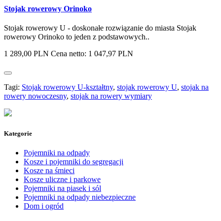
Stojak rowerowy Orinoko
Stojak rowerowy U - doskonałe rozwiązanie do miasta Stojak
rowerowy Orinoko to jeden z podstawowych..
1 289,00 PLN
Cena netto: 1 047,97 PLN
Tagi:
Stojak rowerowy U-kształtny
,
stojak rowerowy U
,
stojak na
rowery nowoczesny
,
stojak na rowery wymiary
Kategorie
Pojemniki na odpady
Kosze i pojemniki do segregacji
Kosze na śmieci
Kosze uliczne i parkowe
Pojemniki na piasek i sól
Pojemniki na odpady niebezpieczne
Dom i ogród