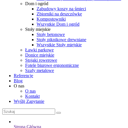
Dom i ogród
Zabudowy koszy na śmieci
Zbiorniki na deszczówkę
Kompostowniki
Wszystkie Dom i ogród
Stoły miejskie
Stoły betonowe
Stoły piknikowe drewniane
Wszystkie Stoły miejskie
Ławki parkowe
Donice miejskie
Stojaki rowerowe
Fotele biurowe ergonomiczne
Szafy metalowe
Referencje
Blog
O nas
O nas
Kontakt
Wyślij Zapytanie
Strona Główna