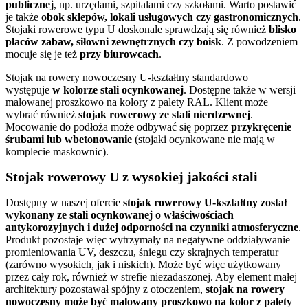
publicznej
, np. urzędami, szpitalami czy szkołami. Warto postawić
je także
obok sklepów, lokali usługowych czy gastronomicznych
.
Stojaki rowerowe typu U doskonale sprawdzają się również
blisko
placów zabaw, siłowni zewnętrznych czy boisk
. Z powodzeniem
mocuje się je też
przy biurowcach
.
Stojak na rowery nowoczesny U-kształtny standardowo
występuje
w kolorze stali ocynkowanej
. Dostępne także w wersji
malowanej proszkowo na kolory z palety RAL. Klient może
wybrać również
stojak rowerowy ze stali nierdzewnej
.
Mocowanie do podłoża może odbywać się poprzez
przykręcenie
śrubami lub wbetonowanie
(stojaki ocynkowane nie mają w
komplecie maskownic).
Stojak rowerowy U z wysokiej jakości stali
Dostępny w naszej ofercie
stojak rowerowy U-kształtny został
wykonany ze stali ocynkowanej o właściwościach
antykorozyjnych i dużej odporności na czynniki atmosferyczne
.
Produkt pozostaje więc wytrzymały na negatywne oddziaływanie
promieniowania UV, deszczu, śniegu czy skrajnych temperatur
(zarówno wysokich, jak i niskich). Może być więc użytkowany
przez cały rok, również w strefie niezadaszonej. Aby element małej
architektury pozostawał spójny z otoczeniem,
stojak na rowery
nowoczesny może być malowany proszkowo na kolor z palety