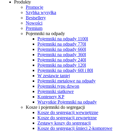
Produkty
Promocje
Szybka wysyłka
Bestsellery
Nowości
Premium
Pojemniki na odpady
Pojemniki na odpady 1100l
Pojemniki na odpady 770l
Pojemniki na odpady 660l
Pojemniki na odpady 360l
Pojemniki na odpady 240l
Pojemniki na odpady 120l
Pojemniki na odpady 60l i 80l
W zestawie taniej
Pojemniki metalowe na odpady
Pojemniki typu dzwon
Pojemniki siatkowe
Kontenery KP
Wszystkie Pojemniki na odpady
Kosze i pojemniki do segregacji
Kosze do segregacji wewnętrzne
Kosze do segregacji zewnętrzne
Zestawy koszy do segregacji
Kosze do segregacji śmieci 2-komorowe