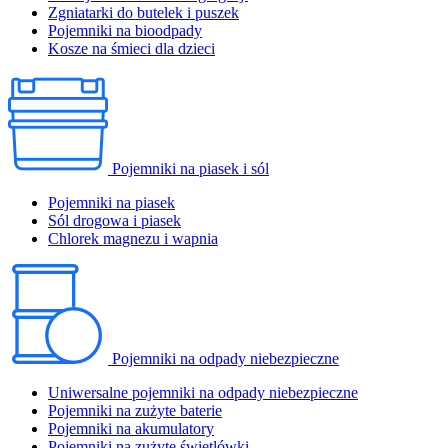
Zgniatarki do butelek i puszek
Pojemniki na bioodpady
Kosze na śmieci dla dzieci
Pojemniki na piasek i sól
Pojemniki na piasek
Sól drogowa i piasek
Chlorek magnezu i wapnia
Pojemniki na odpady niebezpieczne
Uniwersalne pojemniki na odpady niebezpieczne
Pojemniki na zużyte baterie
Pojemniki na akumulatory
Pojemniki na zużyte świetlówki