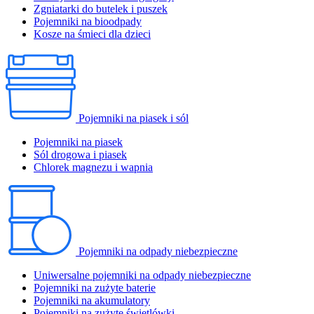
Zgniatarki do butelek i puszek
Pojemniki na bioodpady
Kosze na śmieci dla dzieci
Pojemniki na piasek i sól
Pojemniki na piasek
Sól drogowa i piasek
Chlorek magnezu i wapnia
Pojemniki na odpady niebezpieczne
Uniwersalne pojemniki na odpady niebezpieczne
Pojemniki na zużyte baterie
Pojemniki na akumulatory
Pojemniki na zużyte świetlówki