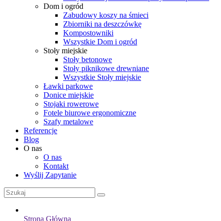
Dom i ogród
Zabudowy koszy na śmieci
Zbiorniki na deszczówkę
Kompostowniki
Wszystkie Dom i ogród
Stoły miejskie
Stoły betonowe
Stoły piknikowe drewniane
Wszystkie Stoły miejskie
Ławki parkowe
Donice miejskie
Stojaki rowerowe
Fotele biurowe ergonomiczne
Szafy metalowe
Referencje
Blog
O nas
O nas
Kontakt
Wyślij Zapytanie
Strona Główna