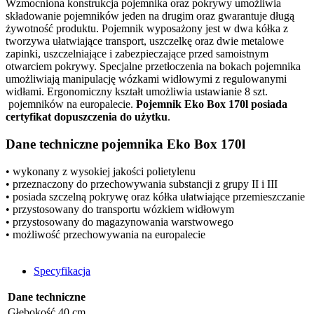
Wzmocniona konstrukcja pojemnika oraz pokrywy umożliwia
składowanie pojemników jeden na drugim oraz gwarantuje długą
żywotność produktu. Pojemnik wyposażony jest w dwa kółka z
tworzywa ułatwiające transport, uszczelkę oraz dwie metalowe
zapinki, uszczelniające i zabezpieczające przed samoistnym
otwarciem pokrywy. Specjalne przetłoczenia na bokach pojemnika
umożliwiają manipulację wózkami widłowymi z regulowanymi
widłami. Ergonomiczny kształt umożliwia ustawianie 8 szt.
pojemników na europalecie.
Pojemnik
Eko Box 170l
posiada
certyfikat dopuszczenia do użytku
.
Dane techniczne pojemnika Eko Box 170l
•
wykonany z wysokiej jakości polietylenu
•
przeznaczony do przechowywania substancji z grupy II i III
•
posiada szczelną pokrywę oraz kółka ułatwiające przemieszczanie
•
przystosowany do transportu wózkiem widłowym
•
przystosowany do magazynowania warstwowego
•
możliwość przechowywania na europalecie
Specyfikacja
Dane techniczne
Głębokość
40 cm