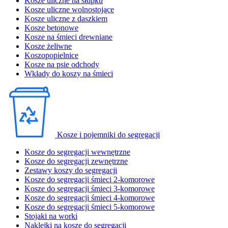
Kosze uliczne na słupku
Kosze uliczne wolnostojące
Kosze uliczne z daszkiem
Kosze betonowe
Kosze na śmieci drewniane
Kosze żeliwne
Koszopopielnice
Kosze na psie odchody
Wkłady do koszy na śmieci
Kosze i pojemniki do segregacji
Kosze do segregacji wewnętrzne
Kosze do segregacji zewnętrzne
Zestawy koszy do segregacji
Kosze do segregacji śmieci 2-komorowe
Kosze do segregacji śmieci 3-komorowe
Kosze do segregacji śmieci 4-komorowe
Kosze do segregacji śmieci 5-komorowe
Stojaki na worki
Naklejki na kosze do segregacji