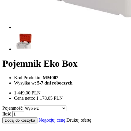
Pojemnik Eko Box
Kod Produktu:
MM002
Wysyłka w:
5-7 dni roboczych
1 449,00 PLN
Cena netto:
1 178,05 PLN
Pojemność
Ilość
Negocjuj cenę
Drukuj ofertę
Dodaj do koszyka