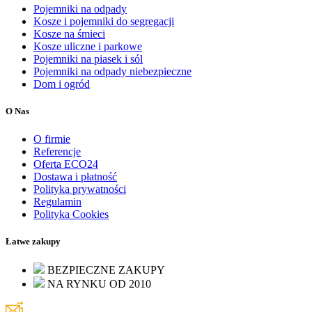
Pojemniki na odpady
Kosze i pojemniki do segregacji
Kosze na śmieci
Kosze uliczne i parkowe
Pojemniki na piasek i sól
Pojemniki na odpady niebezpieczne
Dom i ogród
O Nas
O firmie
Referencje
Oferta ECO24
Dostawa i płatność
Polityka prywatności
Regulamin
Polityka Cookies
Łatwe zakupy
BEZPIECZNE ZAKUPY
NA RYNKU OD 2010