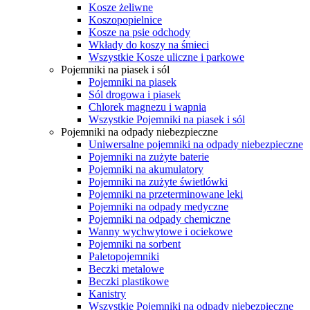
Kosze żeliwne
Koszopopielnice
Kosze na psie odchody
Wkłady do koszy na śmieci
Wszystkie Kosze uliczne i parkowe
Pojemniki na piasek i sól
Pojemniki na piasek
Sól drogowa i piasek
Chlorek magnezu i wapnia
Wszystkie Pojemniki na piasek i sól
Pojemniki na odpady niebezpieczne
Uniwersalne pojemniki na odpady niebezpieczne
Pojemniki na zużyte baterie
Pojemniki na akumulatory
Pojemniki na zużyte świetlówki
Pojemniki na przeterminowane leki
Pojemniki na odpady medyczne
Pojemniki na odpady chemiczne
Wanny wychwytowe i ociekowe
Pojemniki na sorbent
Paletopojemniki
Beczki metalowe
Beczki plastikowe
Kanistry
Wszystkie Pojemniki na odpady niebezpieczne