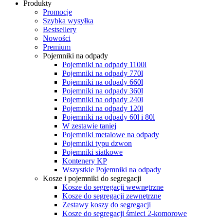
Produkty
Promocje
Szybka wysyłka
Bestsellery
Nowości
Premium
Pojemniki na odpady
Pojemniki na odpady 1100l
Pojemniki na odpady 770l
Pojemniki na odpady 660l
Pojemniki na odpady 360l
Pojemniki na odpady 240l
Pojemniki na odpady 120l
Pojemniki na odpady 60l i 80l
W zestawie taniej
Pojemniki metalowe na odpady
Pojemniki typu dzwon
Pojemniki siatkowe
Kontenery KP
Wszystkie Pojemniki na odpady
Kosze i pojemniki do segregacji
Kosze do segregacji wewnętrzne
Kosze do segregacji zewnętrzne
Zestawy koszy do segregacji
Kosze do segregacji śmieci 2-komorowe