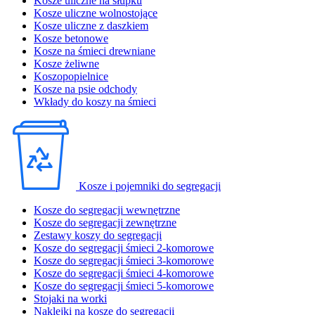
Kosze uliczne na słupku
Kosze uliczne wolnostojące
Kosze uliczne z daszkiem
Kosze betonowe
Kosze na śmieci drewniane
Kosze żeliwne
Koszopopielnice
Kosze na psie odchody
Wkłady do koszy na śmieci
Kosze i pojemniki do segregacji
Kosze do segregacji wewnętrzne
Kosze do segregacji zewnętrzne
Zestawy koszy do segregacji
Kosze do segregacji śmieci 2-komorowe
Kosze do segregacji śmieci 3-komorowe
Kosze do segregacji śmieci 4-komorowe
Kosze do segregacji śmieci 5-komorowe
Stojaki na worki
Naklejki na kosze do segregacji