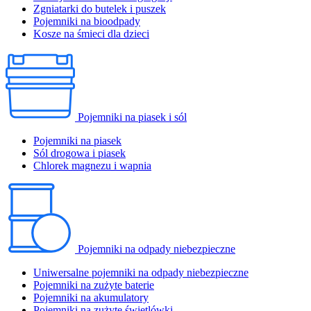
Zgniatarki do butelek i puszek
Pojemniki na bioodpady
Kosze na śmieci dla dzieci
Pojemniki na piasek i sól
Pojemniki na piasek
Sól drogowa i piasek
Chlorek magnezu i wapnia
Pojemniki na odpady niebezpieczne
Uniwersalne pojemniki na odpady niebezpieczne
Pojemniki na zużyte baterie
Pojemniki na akumulatory
Pojemniki na zużyte świetlówki