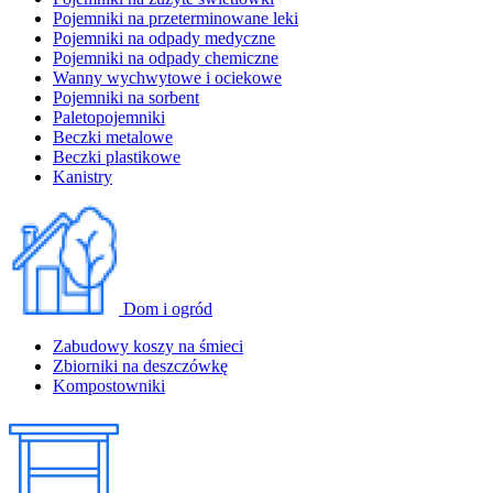
Pojemniki na przeterminowane leki
Pojemniki na odpady medyczne
Pojemniki na odpady chemiczne
Wanny wychwytowe i ociekowe
Pojemniki na sorbent
Paletopojemniki
Beczki metalowe
Beczki plastikowe
Kanistry
Dom i ogród
Zabudowy koszy na śmieci
Zbiorniki na deszczówkę
Kompostowniki