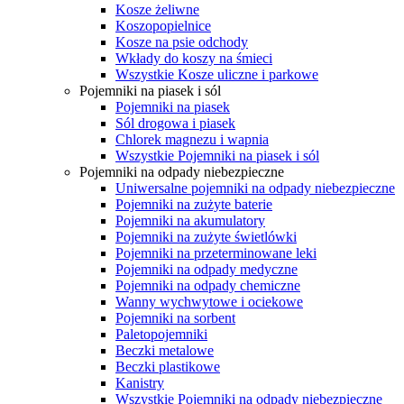
Kosze żeliwne
Koszopopielnice
Kosze na psie odchody
Wkłady do koszy na śmieci
Wszystkie Kosze uliczne i parkowe
Pojemniki na piasek i sól
Pojemniki na piasek
Sól drogowa i piasek
Chlorek magnezu i wapnia
Wszystkie Pojemniki na piasek i sól
Pojemniki na odpady niebezpieczne
Uniwersalne pojemniki na odpady niebezpieczne
Pojemniki na zużyte baterie
Pojemniki na akumulatory
Pojemniki na zużyte świetlówki
Pojemniki na przeterminowane leki
Pojemniki na odpady medyczne
Pojemniki na odpady chemiczne
Wanny wychwytowe i ociekowe
Pojemniki na sorbent
Paletopojemniki
Beczki metalowe
Beczki plastikowe
Kanistry
Wszystkie Pojemniki na odpady niebezpieczne