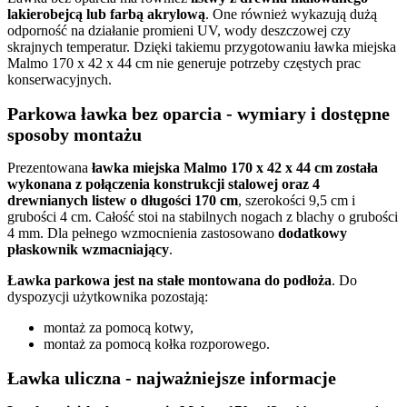
lakierobejcą lub farbą akrylową
. One również wykazują dużą
odporność na działanie promieni UV, wody deszczowej czy
skrajnych temperatur. Dzięki takiemu przygotowaniu ławka miejska
Malmo
170 x 42 x 44 cm nie generuje potrzeby częstych prac
konserwacyjnych.
Parkowa ławka bez oparcia - wymiary i dostępne
sposoby montażu
Prezentowana
ławka miejska Malmo 170 x 42 x 44 cm została
wykonana z połączenia konstrukcji stalowej oraz 4
drewnianych listew o długości 170 cm
, szerokości 9,5 cm i
grubości 4 cm. Całość stoi na stabilnych nogach z blachy o grubości
4 mm. Dla pełnego wzmocnienia zastosowano
dodatkowy
płaskownik wzmacniający
.
Ławka parkowa jest na stałe montowana do podłoża
. Do
dyspozycji użytkownika pozostają:
montaż za pomocą kotwy,
montaż za pomocą kołka rozporowego.
Ławka uliczna - najważniejsze informacje