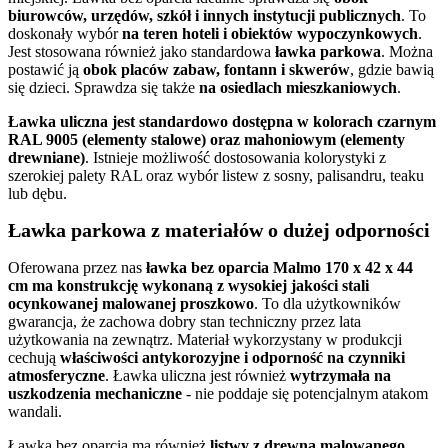
biurowców, urzędów, szkół i innych instytucji publicznych
. To
doskonały wybór
na teren hoteli i obiektów wypoczynkowych
.
Jest stosowana również jako standardowa
ławka parkowa
. Można
postawić ją
obok placów zabaw, fontann i skwerów
, gdzie bawią
się dzieci. Sprawdza się także
na osiedlach mieszkaniowych
.
Ławka uliczna jest standardowo dostępna w kolorach czarnym
RAL 9005 (elementy stalowe) oraz mahoniowym (elementy
drewniane)
. Istnieje możliwość dostosowania kolorystyki z
szerokiej palety RAL oraz wybór listew z sosny, palisandru, teaku
lub dębu.
Ławka parkowa z materiałów o dużej odporności
Oferowana przez nas
ławka bez oparcia Malmo 170 x 42 x 44
cm ma konstrukcję wykonaną z wysokiej jakości stali
ocynkowanej malowanej proszkowo
. To dla użytkowników
gwarancja, że zachowa dobry stan techniczny przez lata
użytkowania na zewnątrz. Materiał wykorzystany w produkcji
cechują
właściwości antykorozyjne i odporność na czynniki
atmosferyczne
. Ławka uliczna jest również
wytrzymała na
uszkodzenia mechaniczne
- nie poddaje się potencjalnym atakom
wandali.
Ławka bez oparcia ma również
listwy z drewna malowanego