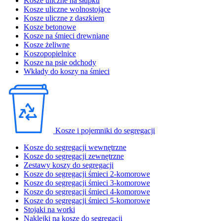
Kosze uliczne na słupku
Kosze uliczne wolnostojące
Kosze uliczne z daszkiem
Kosze betonowe
Kosze na śmieci drewniane
Kosze żeliwne
Koszopopielnice
Kosze na psie odchody
Wkłady do koszy na śmieci
Kosze i pojemniki do segregacji
Kosze do segregacji wewnętrzne
Kosze do segregacji zewnętrzne
Zestawy koszy do segregacji
Kosze do segregacji śmieci 2-komorowe
Kosze do segregacji śmieci 3-komorowe
Kosze do segregacji śmieci 4-komorowe
Kosze do segregacji śmieci 5-komorowe
Stojaki na worki
Naklejki na kosze do segregacji