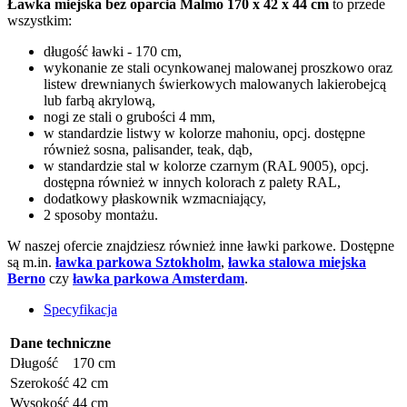
Ławka miejska bez oparcia Malmo 170 x 42 x 44 cm
to przede
wszystkim:
długość ławki - 170 cm,
wykonanie ze stali ocynkowanej malowanej proszkowo oraz
listew drewnianych świerkowych malowanych lakierobejcą
lub farbą akrylową,
nogi ze stali o grubości 4 mm,
w standardzie listwy w kolorze mahoniu, opcj. dostępne
również sosna, palisander, teak, dąb,
w standardzie stal w kolorze czarnym (RAL 9005), opcj.
dostępna również w innych kolorach z palety RAL,
dodatkowy płaskownik wzmacniający,
2 sposoby montażu.
W naszej ofercie znajdziesz również inne ławki parkowe. Dostępne
są m.in.
ławka parkowa Sztokholm
,
ławka stalowa miejska
Berno
czy
ławka parkowa Amsterdam
.
Specyfikacja
Dane techniczne
Długość
170 cm
Szerokość
42 cm
Wysokość
44 cm