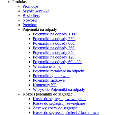
Produkty
Promocje
Szybka wysyłka
Bestsellery
Nowości
Premium
Pojemniki na odpady
Pojemniki na odpady 1100l
Pojemniki na odpady 770l
Pojemniki na odpady 660l
Pojemniki na odpady 360l
Pojemniki na odpady 240l
Pojemniki na odpady 120l
Pojemniki na odpady 60l i 80l
W zestawie taniej
Pojemniki metalowe na odpady
Pojemniki typu dzwon
Pojemniki siatkowe
Kontenery KP
Wszystkie Pojemniki na odpady
Kosze i pojemniki do segregacji
Kosze do segregacji wewnętrzne
Kosze do segregacji zewnętrzne
Zestawy koszy do segregacji
Kosze do segregacji śmieci 2-komorowe