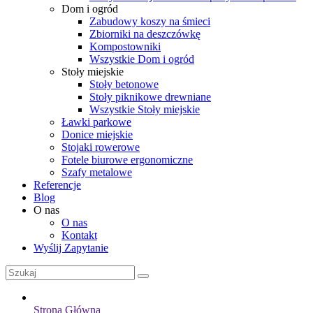
Dom i ogród
Zabudowy koszy na śmieci
Zbiorniki na deszczówkę
Kompostowniki
Wszystkie Dom i ogród
Stoły miejskie
Stoły betonowe
Stoły piknikowe drewniane
Wszystkie Stoły miejskie
Ławki parkowe
Donice miejskie
Stojaki rowerowe
Fotele biurowe ergonomiczne
Szafy metalowe
Referencje
Blog
O nas
O nas
Kontakt
Wyślij Zapytanie
Strona Główna