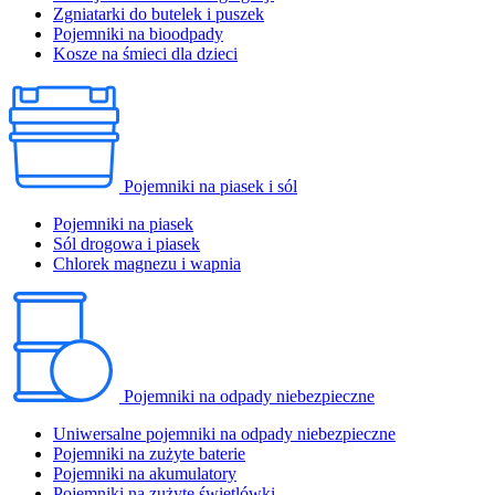
Zgniatarki do butelek i puszek
Pojemniki na bioodpady
Kosze na śmieci dla dzieci
Pojemniki na piasek i sól
Pojemniki na piasek
Sól drogowa i piasek
Chlorek magnezu i wapnia
Pojemniki na odpady niebezpieczne
Uniwersalne pojemniki na odpady niebezpieczne
Pojemniki na zużyte baterie
Pojemniki na akumulatory
Pojemniki na zużyte świetlówki