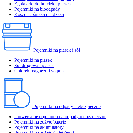
Zgniatarki do butelek i puszek
Pojemniki na bioodpady
Kosze na śmieci dla dzieci
Pojemniki na piasek i sól
Pojemniki na piasek
Sól drogowa i piasek
Chlorek magnezu i wapnia
Pojemniki na odpady niebezpieczne
Uniwersalne pojemniki na odpady niebezpieczne
Pojemniki na zużyte baterie
Pojemniki na akumulatory
Pojemniki na zużyte świetlówki