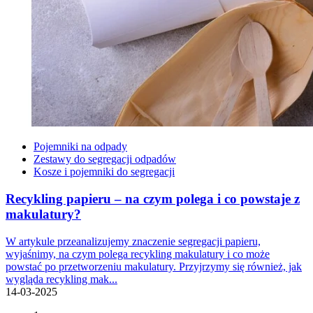
Pojemniki na odpady
Zestawy do segregacji odpadów
Kosze i pojemniki do segregacji
Recykling papieru – na czym polega i co powstaje z
makulatury?
W artykule przeanalizujemy znaczenie segregacji papieru,
wyjaśnimy, na czym polega recykling makulatury i co może
powstać po przetworzeniu makulatury. Przyjrzymy się również, jak
wygląda recykling mak...
14-03-2025