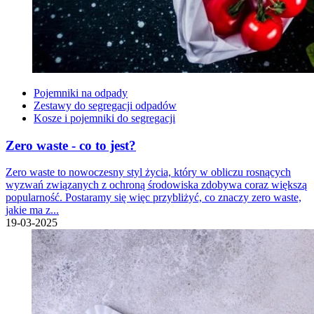
Pojemniki na odpady
Zestawy do segregacji odpadów
Kosze i pojemniki do segregacji
Zero waste - co to jest?
Zero waste to nowoczesny styl życia, który w obliczu rosnących
wyzwań związanych z ochroną środowiska zdobywa coraz większą
popularność. Postaramy się więc przybliżyć, co znaczy zero waste,
jakie ma z...
19-03-2025