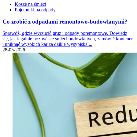
Kosze na śmieci
Pojemniki na odpady
Co zrobić z odpadami remontowo-budowlanymi?
Sprawdź, gdzie wyrzucić gruz i odpady poremontowe. Dowiedz
się, jak legalnie pozbyć się śmieci budowlanych, zamówić kontener
i uniknąć wysokich kar za dzikie wysypiska....
28-05-2026