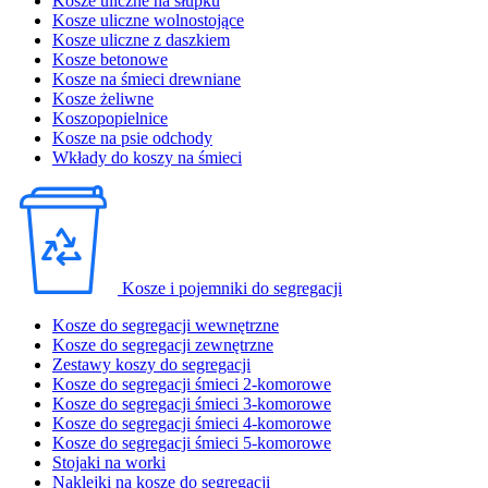
Kosze uliczne na słupku
Kosze uliczne wolnostojące
Kosze uliczne z daszkiem
Kosze betonowe
Kosze na śmieci drewniane
Kosze żeliwne
Koszopopielnice
Kosze na psie odchody
Wkłady do koszy na śmieci
Kosze i pojemniki do segregacji
Kosze do segregacji wewnętrzne
Kosze do segregacji zewnętrzne
Zestawy koszy do segregacji
Kosze do segregacji śmieci 2-komorowe
Kosze do segregacji śmieci 3-komorowe
Kosze do segregacji śmieci 4-komorowe
Kosze do segregacji śmieci 5-komorowe
Stojaki na worki
Naklejki na kosze do segregacji