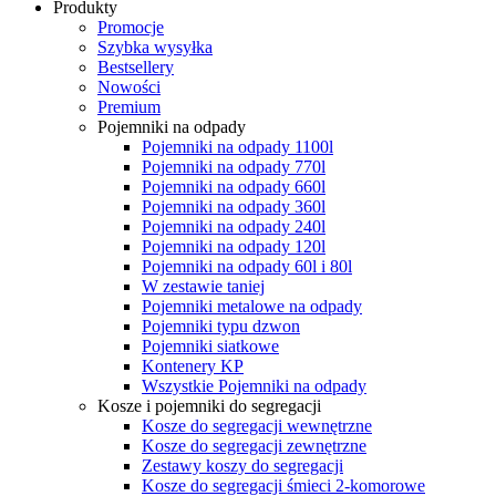
Produkty
Promocje
Szybka wysyłka
Bestsellery
Nowości
Premium
Pojemniki na odpady
Pojemniki na odpady 1100l
Pojemniki na odpady 770l
Pojemniki na odpady 660l
Pojemniki na odpady 360l
Pojemniki na odpady 240l
Pojemniki na odpady 120l
Pojemniki na odpady 60l i 80l
W zestawie taniej
Pojemniki metalowe na odpady
Pojemniki typu dzwon
Pojemniki siatkowe
Kontenery KP
Wszystkie Pojemniki na odpady
Kosze i pojemniki do segregacji
Kosze do segregacji wewnętrzne
Kosze do segregacji zewnętrzne
Zestawy koszy do segregacji
Kosze do segregacji śmieci 2-komorowe