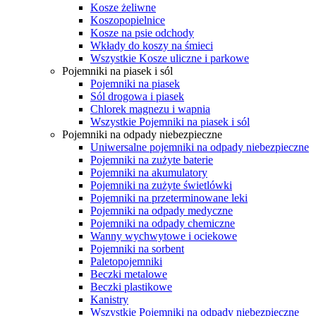
Kosze żeliwne
Koszopopielnice
Kosze na psie odchody
Wkłady do koszy na śmieci
Wszystkie Kosze uliczne i parkowe
Pojemniki na piasek i sól
Pojemniki na piasek
Sól drogowa i piasek
Chlorek magnezu i wapnia
Wszystkie Pojemniki na piasek i sól
Pojemniki na odpady niebezpieczne
Uniwersalne pojemniki na odpady niebezpieczne
Pojemniki na zużyte baterie
Pojemniki na akumulatory
Pojemniki na zużyte świetlówki
Pojemniki na przeterminowane leki
Pojemniki na odpady medyczne
Pojemniki na odpady chemiczne
Wanny wychwytowe i ociekowe
Pojemniki na sorbent
Paletopojemniki
Beczki metalowe
Beczki plastikowe
Kanistry
Wszystkie Pojemniki na odpady niebezpieczne