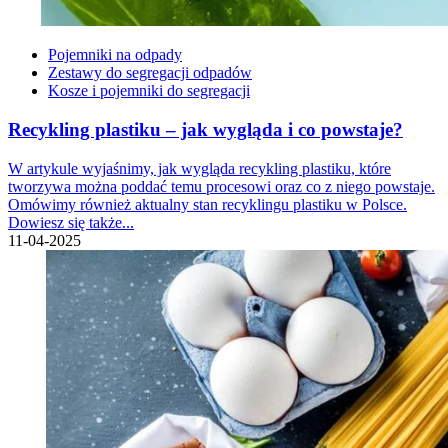
Pojemniki na odpady
Zestawy do segregacji odpadów
Kosze i pojemniki do segregacji
Recykling plastiku – jak wygląda i co powstaje?
W artykule wyjaśnimy, jak wygląda recykling plastiku, które
tworzywa można poddać temu procesowi oraz co z niego powstaje.
Omówimy również aktualny stan recyklingu plastiku w Polsce.
Dowiesz się także...
11-04-2025