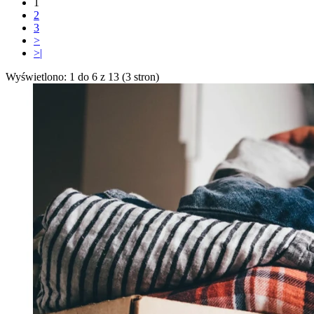
1
2
3
>
>|
Wyświetlono: 1 do 6 z 13 (3 stron)