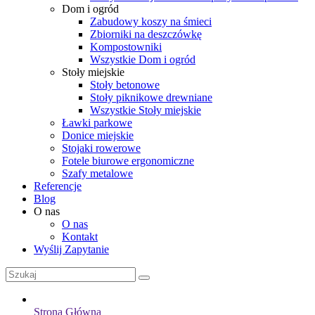
Dom i ogród
Zabudowy koszy na śmieci
Zbiorniki na deszczówkę
Kompostowniki
Wszystkie Dom i ogród
Stoły miejskie
Stoły betonowe
Stoły piknikowe drewniane
Wszystkie Stoły miejskie
Ławki parkowe
Donice miejskie
Stojaki rowerowe
Fotele biurowe ergonomiczne
Szafy metalowe
Referencje
Blog
O nas
O nas
Kontakt
Wyślij Zapytanie
Strona Główna