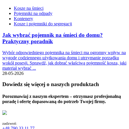
Kosze na śmieci
Pojemniki na odpady
Kontenery
Kosze i pojemniki do segregacji
Jak wybrać pojemnik na śmieci do domu?
Praktyczny poradnik
Wybór odpowiedniego pojemnika na śmieci ma ogromny wpływ na
wygodę codziennego użytkowania domu i utrzymanie porządku
wokół posesji. Sprawdź, jak dobrać właściwą pojemność kosza, jaki
materiał wybrać ...
28-05-2026
Dowiedz się więcej o naszych produktach
Porozmawiaj z naszym ekspertem – otrzymasz profesjonalną
poradę i ofertę dopasowaną do potrzeb Twojej firmy.
zadzwoń:
+48 790 33 11 77