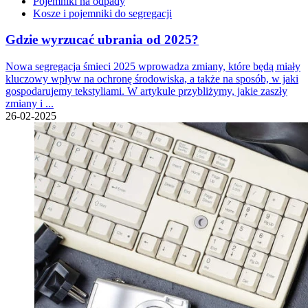
Pojemniki na odpady
Kosze i pojemniki do segregacji
Gdzie wyrzucać ubrania od 2025?
Nowa segregacja śmieci 2025 wprowadza zmiany, które będą miały
kluczowy wpływ na ochronę środowiska, a także na sposób, w jaki
gospodarujemy tekstyliami. W artykule przybliżymy, jakie zaszły
zmiany i ...
26-02-2025