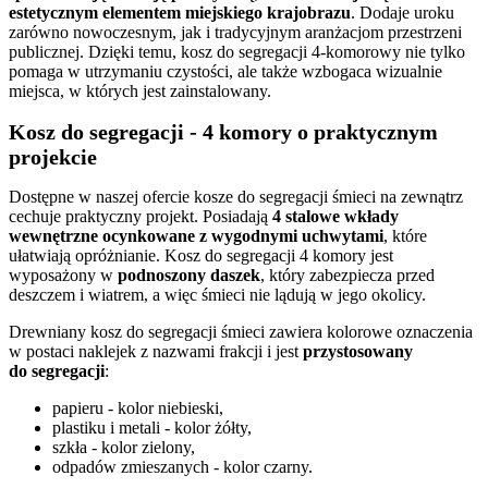
estetycznym elementem miejskiego krajobrazu
. Dodaje uroku
zarówno nowoczesnym, jak i tradycyjnym aranżacjom przestrzeni
publicznej. Dzięki temu, kosz do segregacji 4-komorowy nie tylko
pomaga w utrzymaniu czystości, ale także wzbogaca wizualnie
miejsca, w których jest zainstalowany.
Kosz do segregacji - 4 komory o praktycznym
projekcie
Dostępne w naszej ofercie kosze do segregacji śmieci na zewnątrz
cechuje praktyczny projekt. Posiadają
4 stalowe wkłady
wewnętrzne ocynkowane z wygodnymi uchwytami
, które
ułatwiają opróżnianie. Kosz do segregacji 4 komory jest
wyposażony w
podnoszony daszek
, który zabezpiecza przed
deszczem i wiatrem, a więc śmieci nie lądują w jego okolicy.
Drewniany kosz do segregacji śmieci zawiera kolorowe oznaczenia
w postaci naklejek z nazwami frakcji i jest
przystosowany
do
segregacji
:
papieru - kolor niebieski,
plastiku i metali - kolor żółty,
szkła - kolor zielony,
odpadów zmieszanych - kolor czarny
.