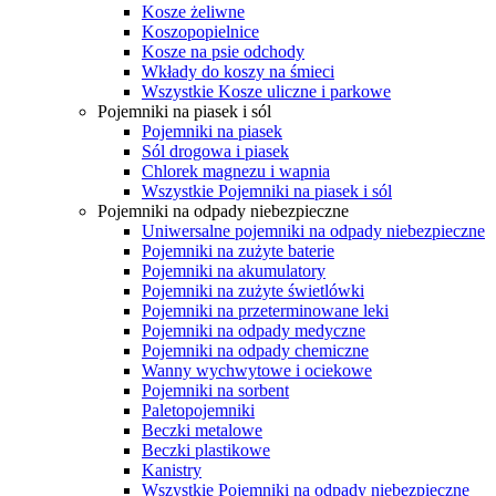
Kosze żeliwne
Koszopopielnice
Kosze na psie odchody
Wkłady do koszy na śmieci
Wszystkie Kosze uliczne i parkowe
Pojemniki na piasek i sól
Pojemniki na piasek
Sól drogowa i piasek
Chlorek magnezu i wapnia
Wszystkie Pojemniki na piasek i sól
Pojemniki na odpady niebezpieczne
Uniwersalne pojemniki na odpady niebezpieczne
Pojemniki na zużyte baterie
Pojemniki na akumulatory
Pojemniki na zużyte świetlówki
Pojemniki na przeterminowane leki
Pojemniki na odpady medyczne
Pojemniki na odpady chemiczne
Wanny wychwytowe i ociekowe
Pojemniki na sorbent
Paletopojemniki
Beczki metalowe
Beczki plastikowe
Kanistry
Wszystkie Pojemniki na odpady niebezpieczne