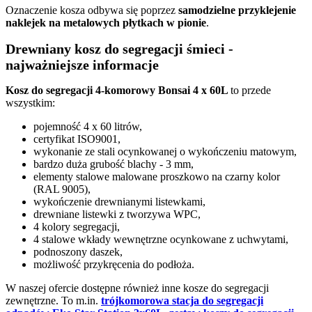
Oznaczenie kosza odbywa się poprzez
samodzielne przyklejenie
naklejek
na metalowych płytkach w pionie
.
Drewniany kosz do segregacji śmieci -
najważniejsze informacje
Kosz do segregacji 4-komorowy Bonsai 4 x 60L
to przede
wszystkim:
pojemność 4 x 60 litrów,
certyfikat ISO9001,
wykonanie ze stali ocynkowanej o wykończeniu matowym,
bardzo duża grubość blachy - 3 mm,
elementy stalowe malowane proszkowo na czarny kolor
(RAL 9005),
wykończenie drewnianymi listewkami,
drewniane listewki z tworzywa WPC,
4 kolory segregacji,
4 stalowe wkłady wewnętrzne ocynkowane z uchwytami,
podnoszony daszek,
możliwość przykręcenia do podłoża.
W naszej ofercie dostępne również inne kosze do segregacji
zewnętrzne. To m.in.
trójkomorowa stacja do segregacji