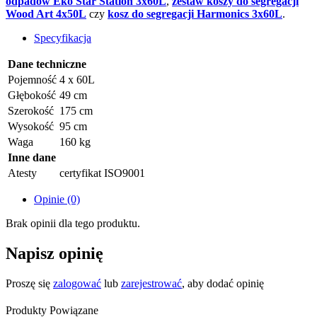
odpadów Eko Star Station 3x60L
,
zestaw koszy do segregacji
Wood Art 4x50L
czy
kosz do segregacji Harmonics 3x60L
.
Specyfikacja
Dane techniczne
Pojemność
4 x 60L
Głębokość
49 cm
Szerokość
175 cm
Wysokość
95 cm
Waga
160 kg
Inne dane
Atesty
certyfikat ISO9001
Opinie (0)
Brak opinii dla tego produktu.
Napisz opinię
Proszę się
zalogować
lub
zarejestrować
, aby dodać opinię
Produkty Powiązane