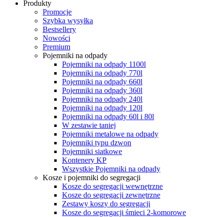
Produkty
Promocje
Szybka wysyłka
Bestsellery
Nowości
Premium
Pojemniki na odpady
Pojemniki na odpady 1100l
Pojemniki na odpady 770l
Pojemniki na odpady 660l
Pojemniki na odpady 360l
Pojemniki na odpady 240l
Pojemniki na odpady 120l
Pojemniki na odpady 60l i 80l
W zestawie taniej
Pojemniki metalowe na odpady
Pojemniki typu dzwon
Pojemniki siatkowe
Kontenery KP
Wszystkie Pojemniki na odpady
Kosze i pojemniki do segregacji
Kosze do segregacji wewnętrzne
Kosze do segregacji zewnętrzne
Zestawy koszy do segregacji
Kosze do segregacji śmieci 2-komorowe