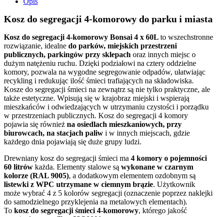
Opis
Kosz do segregacji 4-komorowy do parku i miasta
Kosz do segregacji 4-komorowy Bonsai 4 x 60L
to wszechstronne
rozwiązanie, idealne
do parków, miejskich przestrzeni
publicznych, parkingów przy sklepach
oraz innych miejsc o
dużym natężeniu ruchu. Dzięki podziałowi na cztery oddzielne
komory, pozwala na wygodne segregowanie odpadów, ułatwiając
recykling i redukując ilość śmieci trafiających na składowiska.
Kosze do segregacji śmieci na zewnątrz są nie tylko praktyczne, ale
także estetyczne. Wpisują się w krajobraz miejski i wspierają
mieszkańców i odwiedzających w utrzymaniu czystości i porządku
w przestrzeniach publicznych. Kosz do segregacji 4 komory
pojawia się również
na osiedlach mieszkaniowych, przy
biurowcach, na stacjach paliw
i w innych miejscach, gdzie
każdego dnia pojawiają się duże grupy ludzi.
Drewniany kosz do segregacji śmieci ma
4 komory o pojemności
60 litrów
każda. Elementy stalowe są
wykonane w czarnym
kolorze (RAL 9005)
, a dodatkowym elementem ozdobnym są
listewki z WPC utrzymane w ciemnym brązie
. Użytkownik
może wybrać 4 z 5 kolorów segregacji (oznaczenie poprzez naklejki
do samodzielnego przyklejenia na metalowych elementach).
To
kosz do segregacji śmieci 4-komorowy
, którego jakość