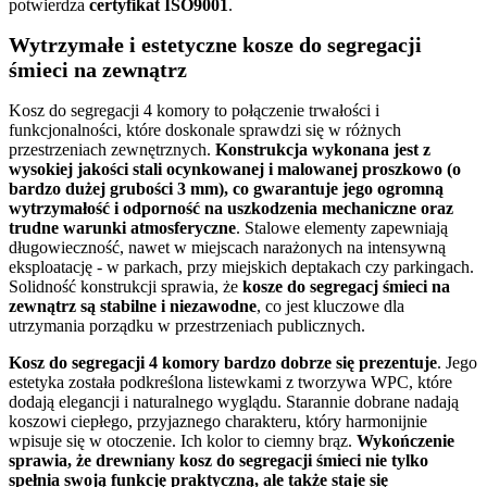
potwierdza
certyfikat
ISO9001
.
Wytrzymałe i estetyczne kosze do segregacji
śmieci na zewnątrz
Kosz do segregacji 4 komory to połączenie trwałości i
funkcjonalności, które doskonale sprawdzi się w różnych
przestrzeniach zewnętrznych.
Konstrukcja wykonana jest z
wysokiej jakości stali ocynkowanej i malowanej proszkowo (o
bardzo dużej grubości 3 mm), co gwarantuje jego ogromną
wytrzymałość i odporność na uszkodzenia mechaniczne oraz
trudne warunki atmosferyczne
. Stalowe elementy zapewniają
długowieczność, nawet w miejscach narażonych na intensywną
eksploatację - w parkach, przy miejskich deptakach czy parkingach.
Solidność konstrukcji sprawia, że
kosze do segregacj śmieci na
zewnątrz są
stabilne i niezawodne
, co jest kluczowe dla
utrzymania porządku w przestrzeniach publicznych.
Kosz do segregacji 4 komory bardzo dobrze się prezentuje
. Jego
estetyka została podkreślona listewkami z tworzywa WPC, które
dodają elegancji i naturalnego wyglądu. Starannie dobrane nadają
koszowi ciepłego, przyjaznego charakteru, który harmonijnie
wpisuje się w otoczenie. Ich kolor to ciemny brąz.
Wykończenie
sprawia, że drewniany kosz do segregacji śmieci nie tylko
spełnia swoją funkcję praktyczną, ale także staje się