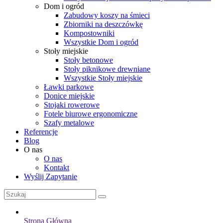
Dom i ogród
Zabudowy koszy na śmieci
Zbiorniki na deszczówkę
Kompostowniki
Wszystkie Dom i ogród
Stoły miejskie
Stoły betonowe
Stoły piknikowe drewniane
Wszystkie Stoły miejskie
Ławki parkowe
Donice miejskie
Stojaki rowerowe
Fotele biurowe ergonomiczne
Szafy metalowe
Referencje
Blog
O nas
O nas
Kontakt
Wyślij Zapytanie
Strona Główna