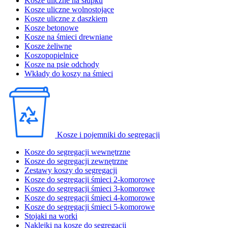
Kosze uliczne na słupku
Kosze uliczne wolnostojące
Kosze uliczne z daszkiem
Kosze betonowe
Kosze na śmieci drewniane
Kosze żeliwne
Koszopopielnice
Kosze na psie odchody
Wkłady do koszy na śmieci
Kosze i pojemniki do segregacji
Kosze do segregacji wewnętrzne
Kosze do segregacji zewnętrzne
Zestawy koszy do segregacji
Kosze do segregacji śmieci 2-komorowe
Kosze do segregacji śmieci 3-komorowe
Kosze do segregacji śmieci 4-komorowe
Kosze do segregacji śmieci 5-komorowe
Stojaki na worki
Naklejki na kosze do segregacji