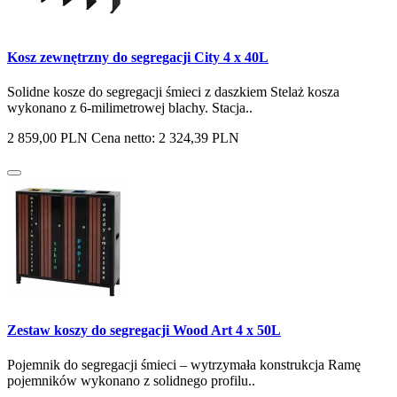
Kosz zewnętrzny do segregacji City 4 x 40L
Solidne kosze do segregacji śmieci z daszkiem Stelaż kosza
wykonano z 6-milimetrowej blachy. Stacja..
2 859,00 PLN
Cena netto: 2 324,39 PLN
Zestaw koszy do segregacji Wood Art 4 x 50L
Pojemnik do segregacji śmieci – wytrzymała konstrukcja Ramę
pojemników wykonano z solidnego profilu..