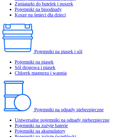
Zgniatarki do butelek i puszek
Pojemniki na bioodpady
Kosze na śmieci dla dzieci
Pojemniki na piasek i sól
Pojemniki na piasek
Sól drogowa i piasek
Chlorek magnezu i wapnia
Pojemniki na odpady niebezpieczne
Uniwersalne pojemniki na odpady niebezpieczne
Pojemniki na zużyte baterie
Pojemniki na akumulatory
Pojemniki na zużyte świetlówki