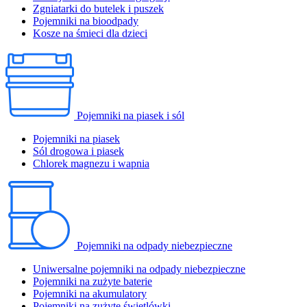
Zgniatarki do butelek i puszek
Pojemniki na bioodpady
Kosze na śmieci dla dzieci
Pojemniki na piasek i sól
Pojemniki na piasek
Sól drogowa i piasek
Chlorek magnezu i wapnia
Pojemniki na odpady niebezpieczne
Uniwersalne pojemniki na odpady niebezpieczne
Pojemniki na zużyte baterie
Pojemniki na akumulatory
Pojemniki na zużyte świetlówki