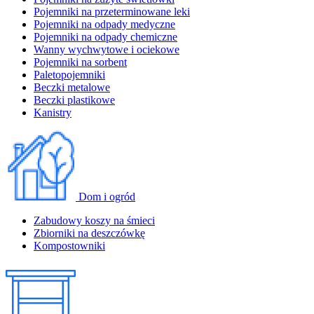
Pojemniki na przeterminowane leki
Pojemniki na odpady medyczne
Pojemniki na odpady chemiczne
Wanny wychwytowe i ociekowe
Pojemniki na sorbent
Paletopojemniki
Beczki metalowe
Beczki plastikowe
Kanistry
Dom i ogród
Zabudowy koszy na śmieci
Zbiorniki na deszczówkę
Kompostowniki