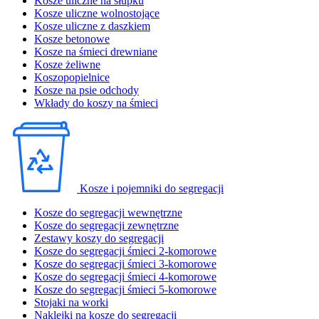
Kosze uliczne na słupku
Kosze uliczne wolnostojące
Kosze uliczne z daszkiem
Kosze betonowe
Kosze na śmieci drewniane
Kosze żeliwne
Koszopopielnice
Kosze na psie odchody
Wkłady do koszy na śmieci
Kosze i pojemniki do segregacji
Kosze do segregacji wewnętrzne
Kosze do segregacji zewnętrzne
Zestawy koszy do segregacji
Kosze do segregacji śmieci 2-komorowe
Kosze do segregacji śmieci 3-komorowe
Kosze do segregacji śmieci 4-komorowe
Kosze do segregacji śmieci 5-komorowe
Stojaki na worki
Naklejki na kosze do segregacji