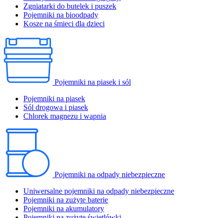
Zgniatarki do butelek i puszek
Pojemniki na bioodpady
Kosze na śmieci dla dzieci
Pojemniki na piasek i sól
Pojemniki na piasek
Sól drogowa i piasek
Chlorek magnezu i wapnia
Pojemniki na odpady niebezpieczne
Uniwersalne pojemniki na odpady niebezpieczne
Pojemniki na zużyte baterie
Pojemniki na akumulatory
Pojemniki na zużyte świetlówki