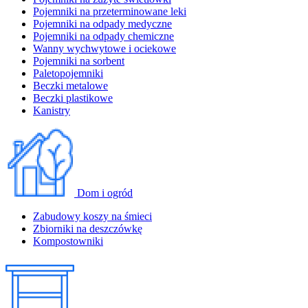
Pojemniki na przeterminowane leki
Pojemniki na odpady medyczne
Pojemniki na odpady chemiczne
Wanny wychwytowe i ociekowe
Pojemniki na sorbent
Paletopojemniki
Beczki metalowe
Beczki plastikowe
Kanistry
Dom i ogród
Zabudowy koszy na śmieci
Zbiorniki na deszczówkę
Kompostowniki