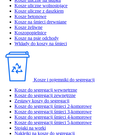
Kosze uliczne na słupku
Kosze uliczne wolnostojące
Kosze uliczne z daszkiem
Kosze betonowe
Kosze na śmieci drewniane
Kosze żeliwne
Koszopopielnice
Kosze na psie odchody
Wkłady do koszy na śmieci
Kosze i pojemniki do segregacji
Kosze do segregacji wewnętrzne
Kosze do segregacji zewnętrzne
Zestawy koszy do segregacji
Kosze do segregacji śmieci 2-komorowe
Kosze do segregacji śmieci 3-komorowe
Kosze do segregacji śmieci 4-komorowe
Kosze do segregacji śmieci 5-komorowe
Stojaki na worki
Naklejki na kosze do segregacji