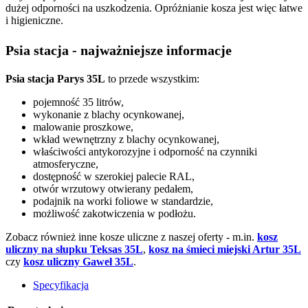
dużej odporności na uszkodzenia. Opróżnianie kosza jest więc łatwe
i higieniczne.
Psia stacja - najważniejsze informacje
Psia stacja Parys 35L
to przede wszystkim:
pojemność 35 litrów,
wykonanie z blachy ocynkowanej,
malowanie proszkowe,
wkład wewnętrzny z blachy ocynkowanej,
właściwości antykorozyjne i odporność na czynniki
atmosferyczne,
dostępność w szerokiej palecie RAL,
otwór wrzutowy otwierany pedałem,
podajnik na worki foliowe w standardzie,
możliwość zakotwiczenia w podłożu.
Zobacz również inne kosze uliczne z naszej oferty - m.in.
kosz
uliczny na słupku Teksas 35L
,
kosz na śmieci miejski Artur 35L
czy
kosz uliczny Gaweł 35L
.
Specyfikacja