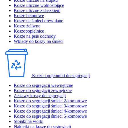
Kosze uliczne na słupku
Kosze uliczne wolnostojące
Kosze uliczne z daszkiem
Kosze betonowe
Kosze na śmieci drewniane
Kosze żeliwne
Koszopopielnice
Kosze na psie odchody
Wkłady do koszy na śmieci
Kosze i pojemniki do segregacji
Kosze do segregacji wewnętrzne
Kosze do segregacji zewnętrzne
Zestawy koszy do segregacji
Kosze do segregacji śmieci 2-komorowe
Kosze do segregacji śmieci 3-komorowe
Kosze do segregacji śmieci 4-komorowe
Kosze do segregacji śmieci 5-komorowe
Stojaki na worki
Naklejki na kosze do segregacji