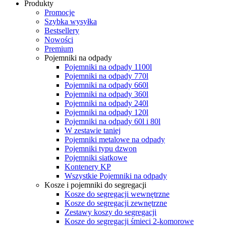
Produkty
Promocje
Szybka wysyłka
Bestsellery
Nowości
Premium
Pojemniki na odpady
Pojemniki na odpady 1100l
Pojemniki na odpady 770l
Pojemniki na odpady 660l
Pojemniki na odpady 360l
Pojemniki na odpady 240l
Pojemniki na odpady 120l
Pojemniki na odpady 60l i 80l
W zestawie taniej
Pojemniki metalowe na odpady
Pojemniki typu dzwon
Pojemniki siatkowe
Kontenery KP
Wszystkie Pojemniki na odpady
Kosze i pojemniki do segregacji
Kosze do segregacji wewnętrzne
Kosze do segregacji zewnętrzne
Zestawy koszy do segregacji
Kosze do segregacji śmieci 2-komorowe