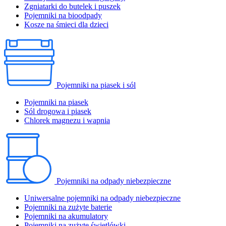
Zgniatarki do butelek i puszek
Pojemniki na bioodpady
Kosze na śmieci dla dzieci
Pojemniki na piasek i sól
Pojemniki na piasek
Sól drogowa i piasek
Chlorek magnezu i wapnia
Pojemniki na odpady niebezpieczne
Uniwersalne pojemniki na odpady niebezpieczne
Pojemniki na zużyte baterie
Pojemniki na akumulatory
Pojemniki na zużyte świetlówki