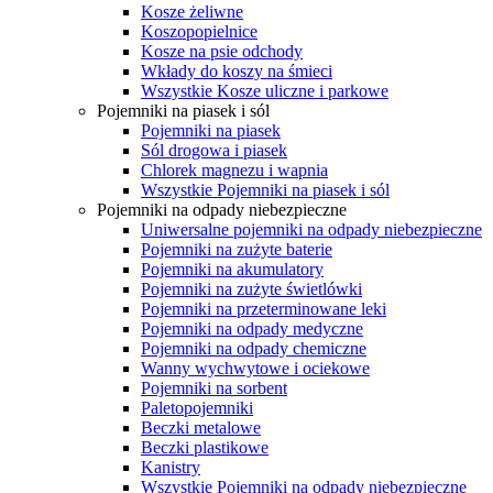
Kosze żeliwne
Koszopopielnice
Kosze na psie odchody
Wkłady do koszy na śmieci
Wszystkie Kosze uliczne i parkowe
Pojemniki na piasek i sól
Pojemniki na piasek
Sól drogowa i piasek
Chlorek magnezu i wapnia
Wszystkie Pojemniki na piasek i sól
Pojemniki na odpady niebezpieczne
Uniwersalne pojemniki na odpady niebezpieczne
Pojemniki na zużyte baterie
Pojemniki na akumulatory
Pojemniki na zużyte świetlówki
Pojemniki na przeterminowane leki
Pojemniki na odpady medyczne
Pojemniki na odpady chemiczne
Wanny wychwytowe i ociekowe
Pojemniki na sorbent
Paletopojemniki
Beczki metalowe
Beczki plastikowe
Kanistry
Wszystkie Pojemniki na odpady niebezpieczne