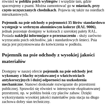
również
w pobliżu psich wybiegów
i wszędzie tam, gdzie
spacerujemy z psami. Można zamontować go
w miastach, przy
często uczęszczanych chodnikach
. Pojawia się także
na osiedlach
mieszkaniowych.
Pojemnik na psie odchody o pojemności 35 litrów standardowo
występuje w srebrnym aluminiowym kolorze (RAL 9006)
,
jednak pozostaje dostępny w kolorach z szerokiej palety RAL.
Posiada
naklejki informujące o przeznaczen
iu
- służy zarówno
wyrzucaniu psich odchodów, jak i standardowych śmieci. Psia
stacja jest
przystosowana do kotwiczenia w podłożu.
Pojemnik na psie odchody z wysokiej jakości
materiałów
Dostępny w naszej ofercie
pojemnik na psie odchody jest
wykonany z blachy ocynkowanej o właściwościach
antykorozyjnych i dużej odporności na uszkodzenia
mechaniczne
. Stanowi doskonałe rozwiązanie do przestrzeni
publicznej. Sprawdzi się również w intensywnie eksploatowanej
przestrzeni, np. w pobliżu boisk czy placów zabaw. Dzięki
wykorzystaniu wysokiej jakości materiałów psia stacja na długo
zachowa dobry stan techniczny.