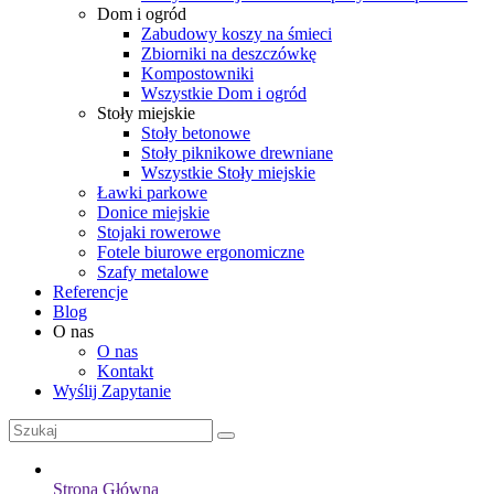
Dom i ogród
Zabudowy koszy na śmieci
Zbiorniki na deszczówkę
Kompostowniki
Wszystkie Dom i ogród
Stoły miejskie
Stoły betonowe
Stoły piknikowe drewniane
Wszystkie Stoły miejskie
Ławki parkowe
Donice miejskie
Stojaki rowerowe
Fotele biurowe ergonomiczne
Szafy metalowe
Referencje
Blog
O nas
O nas
Kontakt
Wyślij Zapytanie
Strona Główna