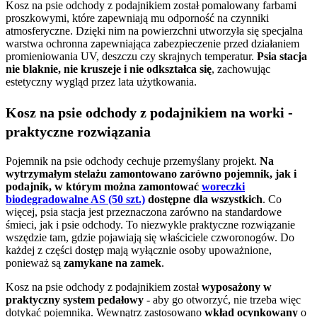
Kosz na psie odchody z podajnikiem został pomalowany farbami
proszkowymi, które zapewniają mu odporność na czynniki
atmosferyczne.
Dzięki nim na powierzchni utworzyła się specjalna
warstwa ochronna zapewniająca zabezpieczenie przed działaniem
promieniowania UV, deszczu czy skrajnych temperatur.
Psia stacja
nie blaknie, nie kruszeje i nie odkształca się
, zachowując
estetyczny wygląd przez lata użytkowania.
Kosz na psie odchody z podajnikiem na worki -
praktyczne rozwiązania
Pojemnik na psie odchody cechuje przemyślany projekt.
Na
wytrzymałym stelażu zamontowano zarówno pojemnik, jak i
podajnik, w którym można zamontować
woreczki
biodegradowalne AS (50 szt.)
dostępne dla wszystkich
. Co
więcej, psia stacja jest przeznaczona zarówno na standardowe
śmieci, jak i psie odchody. To niezwykle praktyczne rozwiązanie
wszędzie tam, gdzie pojawiają się właściciele czworonogów. Do
każdej z części dostęp mają wyłącznie osoby upoważnione,
ponieważ są
zamykane na zamek
.
Kosz na psie odchody z podajnikiem został
wyposażony w
praktyczny system pedałowy
- aby go otworzyć, nie trzeba więc
dotykać pojemnika. Wewnątrz zastosowano
wkład ocynkowany
o