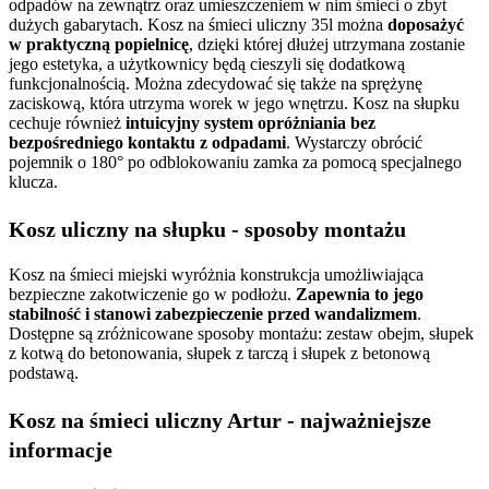
odpadów na zewnątrz oraz umieszczeniem w nim śmieci o zbyt
dużych gabarytach. Kosz na śmieci uliczny 35l można
doposażyć
w praktyczną popielnicę
, dzięki której dłużej utrzymana zostanie
jego estetyka, a użytkownicy będą cieszyli się dodatkową
funkcjonalnością. Można zdecydować się także na sprężynę
zaciskową, która utrzyma worek w jego wnętrzu. Kosz na słupku
cechuje również
intuicyjny system opróżniania bez
bezpośredniego kontaktu z odpadami
. Wystarczy obrócić
pojemnik o 180° po odblokowaniu zamka za pomocą specjalnego
klucza.
Kosz uliczny na słupku - sposoby montażu
Kosz na śmieci miejski wyróżnia konstrukcja umożliwiająca
bezpieczne zakotwiczenie go w podłożu.
Zapewnia to jego
stabilność i stanowi zabezpieczenie przed wandalizmem
.
Dostępne są zróżnicowane sposoby montażu: zestaw obejm, słupek
z kotwą do betonowania, słupek z tarczą i słupek z betonową
podstawą.
Kosz na śmieci uliczny Artur - najważniejsze
informacje