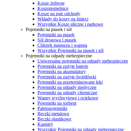
Kosze żeliwne
Koszopopielnice
Kosze na psie odchody
Wkłady do koszy na śmieci
Wszystkie Kosze uliczne i parkowe
Pojemniki na piasek i sól
Pojemniki na piasek
Sól drogowa i piasek
Chlorek magnezu i wapnia
Wszystkie Pojemniki na piasek i sól
Pojemniki na odpady niebezpieczne
Uniwersalne pojemniki na odpady niebezpieczne
Pojemniki na zużyte baterie
Pojemniki na akumulatory
Pojemniki na zużyte świetlówki
Pojemniki na przeterminowane leki
Pojemniki na odpady medyczne
Pojemniki na odpady chemiczne
Wanny wychwytowe i ociekowe
Pojemniki na sorbent
Paletopojemniki
Beczki metalowe
Beczki plastikowe
Kanistry
Wszystkie Pojemniki na odpady niebezpieczne