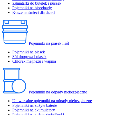
Zgniatarki do butelek i puszek
Pojemniki na bioodpady
Kosze na śmieci dla dzieci
Pojemniki na piasek i sól
Pojemniki na piasek
Sól drogowa i piasek
Chlorek magnezu i wapnia
Pojemniki na odpady niebezpieczne
Uniwersalne pojemniki na odpady niebezpieczne
Pojemniki na zużyte baterie
Pojemniki na akumulatory
Pojemniki na zużyte świetlówki