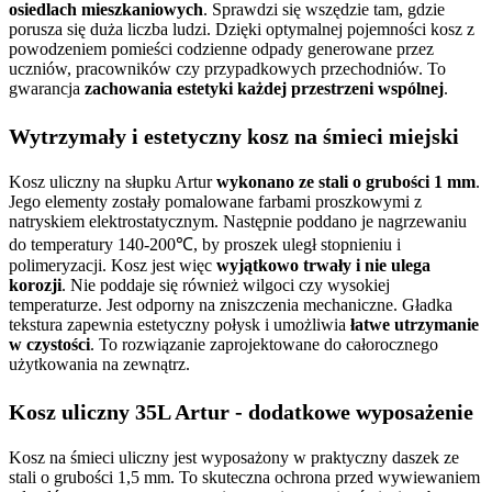
osiedlach mieszkaniowych
. Sprawdzi się wszędzie tam, gdzie
porusza się duża liczba ludzi. Dzięki optymalnej pojemności kosz z
powodzeniem pomieści codzienne odpady generowane przez
uczniów, pracowników czy przypadkowych przechodniów. To
gwarancja
zachowania estetyki każdej przestrzeni wspólnej
.
Wytrzymały i estetyczny kosz na śmieci miejski
Kosz uliczny na słupku Artur
wykonano ze stali o grubości 1 mm
.
Jego elementy zostały pomalowane farbami proszkowymi z
natryskiem elektrostatycznym. Następnie poddano je nagrzewaniu
do temperatury 140-200℃, by proszek uległ stopnieniu i
polimeryzacji. Kosz jest więc
wyjątkowo trwały i nie ulega
korozji
. Nie poddaje się również wilgoci czy wysokiej
temperaturze. Jest odporny na zniszczenia mechaniczne. Gładka
tekstura zapewnia estetyczny połysk i umożliwia
łatwe utrzymanie
w czystości
. To rozwiązanie zaprojektowane do całorocznego
użytkowania na zewnątrz.
Kosz uliczny 35L Artur - dodatkowe wyposażenie
Kosz na śmieci uliczny jest wyposażony w praktyczny daszek ze
stali o grubości 1,5 mm. To skuteczna ochrona przed wywiewaniem