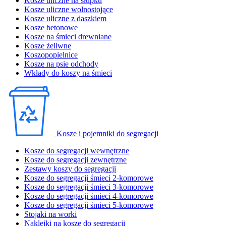
Kosze uliczne na słupku
Kosze uliczne wolnostojące
Kosze uliczne z daszkiem
Kosze betonowe
Kosze na śmieci drewniane
Kosze żeliwne
Koszopopielnice
Kosze na psie odchody
Wkłady do koszy na śmieci
Kosze i pojemniki do segregacji
Kosze do segregacji wewnętrzne
Kosze do segregacji zewnętrzne
Zestawy koszy do segregacji
Kosze do segregacji śmieci 2-komorowe
Kosze do segregacji śmieci 3-komorowe
Kosze do segregacji śmieci 4-komorowe
Kosze do segregacji śmieci 5-komorowe
Stojaki na worki
Naklejki na kosze do segregacji