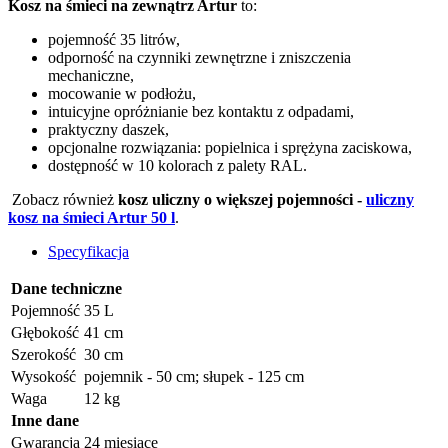
Kosz na śmieci na zewnątrz Artur
to:
pojemność 35 litrów,
odporność na czynniki zewnętrzne i zniszczenia
mechaniczne,
mocowanie w podłożu,
intuicyjne opróżnianie bez kontaktu z odpadami,
praktyczny daszek,
opcjonalne rozwiązania: popielnica i sprężyna zaciskowa,
dostępność w 10 kolorach z palety RAL.
Zobacz również
kosz uliczny o większej pojemności -
uliczny
kosz na śmieci Artur 50 l
.
Specyfikacja
Dane techniczne
Pojemność
35 L
Głębokość
41 cm
Szerokość
30 cm
Wysokość
pojemnik - 50 cm; słupek - 125 cm
Waga
12 kg
Inne dane
Gwarancja
24 miesiące