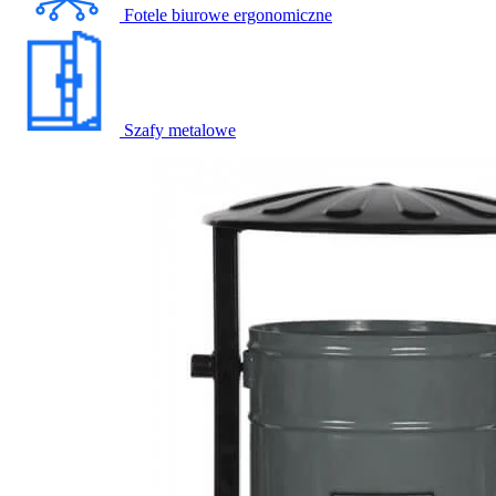
Fotele biurowe ergonomiczne
Szafy metalowe