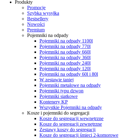
Produkty
Promocje
Szybka wysyłka
Bestsellery
Nowości
Premium
Pojemniki na odpady
Pojemniki na odpady 1100l
Pojemniki na odpady 770l
Pojemniki na odpady 660l
Pojemniki na odpady 360l
Pojemniki na odpady 240l
Pojemniki na odpady 120l
Pojemniki na odpady 60l i 80l
W zestawie taniej
Pojemniki metalowe na odpady
Pojemniki typu dzwon
Pojemniki siatkowe
Kontenery KP
Wszystkie Pojemniki na odpady
Kosze i pojemniki do segregacji
Kosze do segregacji wewnętrzne
Kosze do segregacji zewnętrzne
Zestawy koszy do segregacji
Kosze do segregacji śmieci 2-komorowe