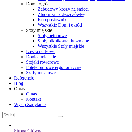
Dom i ogród
Zabudowy koszy na śmieci
Zbiorniki na deszczówkę
Kompostowniki
Wszystkie Dom i ogród
Stoły miejskie
Stoły betonowe
Stoły piknikowe drewniane
Wszystkie Stoły miejskie
Ławki parkowe
Donice miejskie
Stojaki rowerowe
Fotele biurowe ergonomiczne
Szafy metalowe
Referencje
Blog
O nas
O nas
Kontakt
Wyślij Zapytanie
Strona Główna