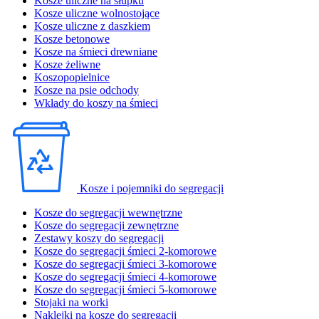
Kosze uliczne na słupku
Kosze uliczne wolnostojące
Kosze uliczne z daszkiem
Kosze betonowe
Kosze na śmieci drewniane
Kosze żeliwne
Koszopopielnice
Kosze na psie odchody
Wkłady do koszy na śmieci
Kosze i pojemniki do segregacji
Kosze do segregacji wewnętrzne
Kosze do segregacji zewnętrzne
Zestawy koszy do segregacji
Kosze do segregacji śmieci 2-komorowe
Kosze do segregacji śmieci 3-komorowe
Kosze do segregacji śmieci 4-komorowe
Kosze do segregacji śmieci 5-komorowe
Stojaki na worki
Naklejki na kosze do segregacji