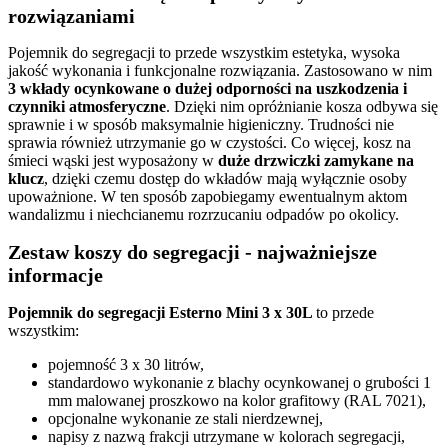
rozwiązaniami
Pojemnik do segregacji to przede wszystkim estetyka, wysoka
jakość wykonania i funkcjonalne rozwiązania. Zastosowano w nim
3 wkłady ocynkowane o dużej odporności na uszkodzenia i
czynniki atmosferyczne
. Dzięki nim opróżnianie kosza odbywa się
sprawnie i w sposób maksymalnie higieniczny. Trudności nie
sprawia również utrzymanie go w czystości. Co więcej, kosz na
śmieci wąski jest wyposażony w
duże drzwiczki zamykane na
klucz
, dzięki czemu dostęp do wkładów mają wyłącznie osoby
upoważnione. W ten sposób zapobiegamy ewentualnym aktom
wandalizmu i niechcianemu rozrzucaniu odpadów po okolicy.
Zestaw koszy do segregacji - najważniejsze
informacje
Pojemnik do segregacji Esterno Mini 3 x 30L
to przede
wszystkim:
pojemność 3 x 30 litrów,
standardowo wykonanie z blachy ocynkowanej o grubości 1
mm malowanej proszkowo na kolor grafitowy (RAL 7021),
opcjonalne wykonanie ze stali nierdzewnej,
napisy z nazwą frakcji utrzymane w kolorach segregacji,