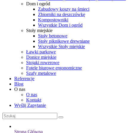
Dom i ogród
Zabudowy koszy na śmieci
Zbiorniki na deszczówkę
Kompostowniki
Wszystkie Dom i ogród
Stoły miejskie
Stoły betonowe
Stoły piknikowe drewniane
Wszystkie Stoły miejskie
Ławki parkowe
Donice miejskie
Stojaki rowerowe
Fotele biurowe ergonomiczne
Szafy metalowe
Referencje
Blog
O nas
O nas
Kontakt
Wyślij Zapytanie
Strona Główna