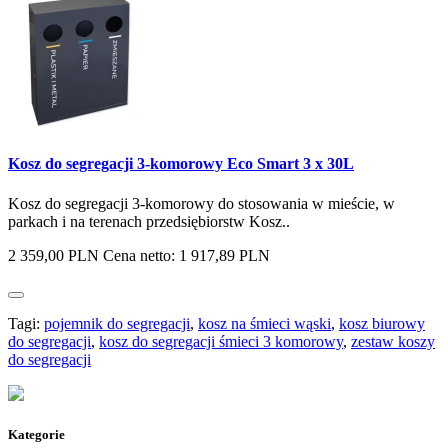
Kosz do segregacji 3-komorowy Eco Smart 3 x 30L
Kosz do segregacji 3-komorowy do stosowania w mieście, w
parkach i na terenach przedsiębiorstw Kosz..
2 359,00 PLN
Cena netto: 1 917,89 PLN
Tagi:
pojemnik do segregacji
,
kosz na śmieci wąski
,
kosz biurowy
do segregacji
,
kosz do segregacji śmieci 3 komorowy
,
zestaw koszy
do segregacji
Kategorie