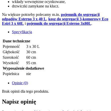
wkłady wewnętrzne ocynkowane,
drzwiczki zamykane na klucz.
Na większe potrzeby polecamy m.in.
pojemnik do segregacji
odpadów Esterno 3 x 40 L
,
kosz do segregacji 3-komorowy Eco
Estri 3 x 60L
i
pojemnik do segregacji Esterno 3x80L
.
Specyfikacja
Dane techniczne
Pojemność
3 x 30 L
Głębokość
30 cm
Szerokość
60 cm
Wysokość
95 cm
Wyposażenie dodatkowe
Popielnica
nie
Opinie (0)
Brak opinii dla tego produktu.
Napisz opinię