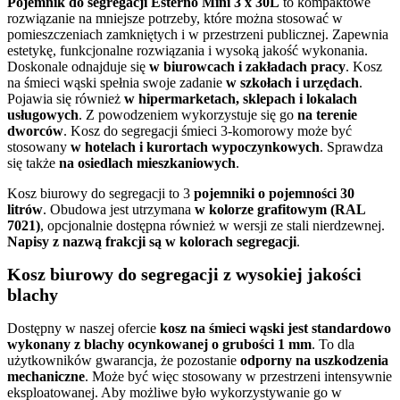
Pojemnik do segregacji Esterno Mini 3 x 30L
to kompaktowe
rozwiązanie na mniejsze potrzeby, które można stosować w
pomieszczeniach zamkniętych i w przestrzeni publicznej. Zapewnia
estetykę, funkcjonalne rozwiązania i wysoką jakość wykonania.
Doskonale odnajduje się
w biurowcach i zakładach pracy
. Kosz
na śmieci wąski spełnia swoje zadanie
w szkołach i urzędach
.
Pojawia się również
w hipermarketach, sklepach i lokalach
usługowych
. Z powodzeniem wykorzystuje się go
na terenie
dworców
. Kosz do segregacji śmieci 3-komorowy może być
stosowany
w hotelach i kurortach wypoczynkowych
. Sprawdza
się także
na osiedlach mieszkaniowych
.
Kosz biurowy do segregacji to 3
pojemniki o pojemności 30
litrów
. Obudowa jest utrzymana
w kolorze grafitowym (RAL
7021)
, opcjonalnie dostępna również w wersji ze stali nierdzewnej.
Napisy z nazwą frakcji są w kolorach segregacji
.
Kosz biurowy do segregacji z wysokiej jakości
blachy
Dostępny w naszej ofercie
kosz na śmieci wąski jest standardowo
wykonany z blachy ocynkowanej o grubości 1 mm
. To dla
użytkowników gwarancja, że pozostanie
odporny na uszkodzenia
mechaniczne
. Może być więc stosowany w przestrzeni intensywnie
eksploatowanej. Aby możliwe było wykorzystywanie go w