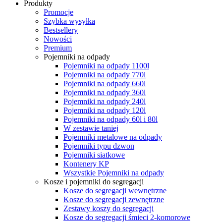
Produkty
Promocje
Szybka wysyłka
Bestsellery
Nowości
Premium
Pojemniki na odpady
Pojemniki na odpady 1100l
Pojemniki na odpady 770l
Pojemniki na odpady 660l
Pojemniki na odpady 360l
Pojemniki na odpady 240l
Pojemniki na odpady 120l
Pojemniki na odpady 60l i 80l
W zestawie taniej
Pojemniki metalowe na odpady
Pojemniki typu dzwon
Pojemniki siatkowe
Kontenery KP
Wszystkie Pojemniki na odpady
Kosze i pojemniki do segregacji
Kosze do segregacji wewnętrzne
Kosze do segregacji zewnętrzne
Zestawy koszy do segregacji
Kosze do segregacji śmieci 2-komorowe