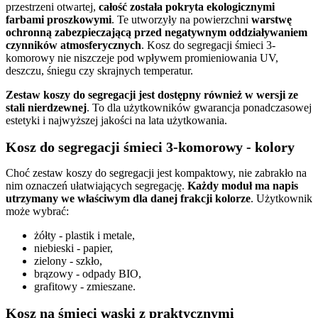
przestrzeni otwartej,
całość została pokryta ekologicznymi
farbami proszkowymi
. Te utworzyły na powierzchni
warstwę
ochronną zabezpieczającą przed negatywnym oddziaływaniem
czynników atmosferycznych
. Kosz do segregacji śmieci 3-
komorowy nie niszczeje pod wpływem promieniowania UV,
deszczu, śniegu czy skrajnych temperatur.
Zestaw koszy do segregacji jest dostępny również w wersji ze
stali nierdzewnej
. To dla użytkowników gwarancja ponadczasowej
estetyki i najwyższej jakości na lata użytkowania.
Kosz do segregacji śmieci 3-komorowy - kolory
Choć zestaw koszy do segregacji jest kompaktowy, nie zabrakło na
nim oznaczeń ułatwiających segregację.
Każdy moduł ma napis
utrzymany we właściwym dla danej frakcji kolorze
. Użytkownik
może wybrać:
żółty - plastik i metale,
niebieski - papier,
zielony - szkło,
brązowy - odpady BIO,
grafitowy - zmieszane.
Kosz na śmieci wąski z praktycznymi