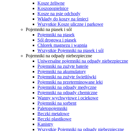
Kosze żeliwne
Koszopopielnice
Kosze na psie odchody
Wkłady do koszy na śmieci
Wszystkie Kosze uliczne i parkowe
Pojemniki na piasek i sól
Pojemniki na piasek
Sól drogowa i piasek
Chlorek magnezu i wapnia
Wszystkie Pojemniki na piasek i sól
Pojemniki na odpady niebezpieczne
Uniwersalne pojemniki na odpady niebezpieczne
Pojemniki na zużyte baterie
Pojemniki na akumulatory
Pojemniki na zużyte świetlówki
Pojemniki na przeterminowane leki
Pojemniki na odpady medyczne
Pojemniki na odpady chemiczne
Wanny wychwytowe i ociekowe
Pojemniki na sorbent
Paletopojemniki
Beczki metalowe
Beczki plastikowe
Kanistry
Wszystkie Pojemniki na odpady niebezpieczne