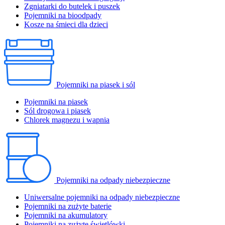
Zgniatarki do butelek i puszek
Pojemniki na bioodpady
Kosze na śmieci dla dzieci
Pojemniki na piasek i sól
Pojemniki na piasek
Sól drogowa i piasek
Chlorek magnezu i wapnia
Pojemniki na odpady niebezpieczne
Uniwersalne pojemniki na odpady niebezpieczne
Pojemniki na zużyte baterie
Pojemniki na akumulatory
Pojemniki na zużyte świetlówki