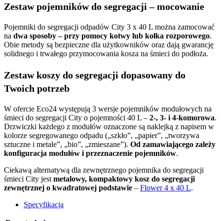
Zestaw pojemników do segregacji – mocowanie
Pojemniki do segregacji odpadów City 3 x 40 L można zamocować
na
dwa sposoby – przy pomocy kotwy lub kołka rozporowego
.
Obie metody są bezpieczne dla użytkowników oraz dają gwarancję
solidnego i trwałego przymocowania kosza na śmieci do podłoża.
Zestaw koszy do segregacji dopasowany do
Twoich potrzeb
W ofercie Eco24 występują 3 wersje pojemników modułowych na
śmieci do segregacji City o pojemności 40 L –
2-, 3- i 4-komorowa
.
Drzwiczki każdego z modułów oznaczone są naklejką z napisem w
kolorze segregowanego odpadu („szkło”, „papier”, „tworzywa
sztuczne i metale”, „bio”, „zmieszane”).
Od zamawiającego zależy
konfiguracja modułów i przeznaczenie pojemników
.
Ciekawą alternatywą dla zewnętrznego pojemnika do segregacji
śmieci City jest
metalowy, kompaktowy kosz do segregacji
zewnętrznej o kwadratowej podstawie
–
Flower 4 x 40 L
.
Specyfikacja