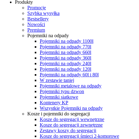
Produkty
Promocje
Szybka wysyłka
Bestsellery
Nowości
Premium
Pojemniki na odpady
Pojemniki na odpady 1100l
Pojemniki na odpady 770l
Pojemniki na odpady 660l
Pojemniki na odpady 360l
Pojemniki na odpady 240l
Pojemniki na odpady 120l
Pojemniki na odpady 60l i 80l
W zestawie taniej
Pojemniki metalowe na odpady
Pojemniki typu dzwon
Pojemniki siatkowe
Kontenery KP
Wszystkie Pojemniki na odpady
Kosze i pojemniki do segregacji
Kosze do segregacji wewnętrzne
Kosze do segregacji zewnętrzne
Zestawy koszy do segregacji
Kosze do segregacji śmieci 2-komorowe