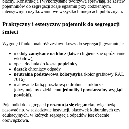
blachy. Konstrukcja i wykorzystane tworzywa sprawiają, że zestaw
pojemników do segregacji zdaje egzamin przy codziennym,
intensywnym użytkowaniu we wszystkich miejscach publicznych.
Praktyczny i estetyczny pojemnik do segregacji
śmieci
Wygodę i funkcjonalność zestawu koszy do segregacji gwarantują:
moduły
zamykane na klucz
(łatwe i higieniczne opróżnianie
wkładów),
opcja dodania do kosza
popielnicy
,
daszek
chroniący odpady,
neutralna podstawowa kolorystyka
(kolor grafitowy RAL
7016),
malowanie farbą proszkową o drobnej strukturze
(otrzymujemy dzięki temu
jednolity i powtarzalny wygląd
powłoki
).
Pojemniki do segregacji
prezentują się elegancko
, więc będą
pasować np. w sąsiedztwie instytucji, placówek kulturalnych czy
edukacyjnych, w których segregacja odpadów jest obecnie
obowiązkowa.