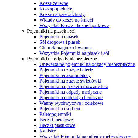
Kosze żeliwne
Koszopopielnice
Kosze na psie odchody
Wkłady do koszy na śmieci
Wszystkie Kosze uliczne i parkowe
Pojemniki na piasek i sól
Pojemniki na piasek
Sól drogowa i piasek
Chlorek magnezu i wapnia
Wszystkie Pojemniki na piasek i sól
Pojemniki na odpady niebezpieczne
Uniwersalne pojemniki na odpady niebezpieczne
Pojemniki na zużyte baterie
Pojemniki na akumulatory
Pojemniki na zużyte świetlówki
Pojemniki na przeterminowane leki
Pojemniki na odpady medyczne
Pojemniki na odpady chemiczne
Wanny wychwytowe i ociekowe
Pojemniki na sorbent
Paletopojemniki
Beczki metalowe
Beczki plastikowe
Kanistry
Wszystkie Pojemniki na odpady niebezpieczne