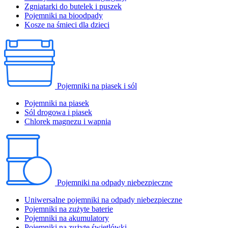
Zgniatarki do butelek i puszek
Pojemniki na bioodpady
Kosze na śmieci dla dzieci
Pojemniki na piasek i sól
Pojemniki na piasek
Sól drogowa i piasek
Chlorek magnezu i wapnia
Pojemniki na odpady niebezpieczne
Uniwersalne pojemniki na odpady niebezpieczne
Pojemniki na zużyte baterie
Pojemniki na akumulatory
Pojemniki na zużyte świetlówki