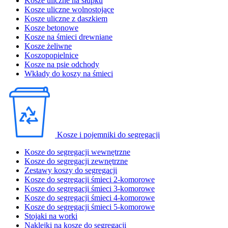
Kosze uliczne na słupku
Kosze uliczne wolnostojące
Kosze uliczne z daszkiem
Kosze betonowe
Kosze na śmieci drewniane
Kosze żeliwne
Koszopopielnice
Kosze na psie odchody
Wkłady do koszy na śmieci
Kosze i pojemniki do segregacji
Kosze do segregacji wewnętrzne
Kosze do segregacji zewnętrzne
Zestawy koszy do segregacji
Kosze do segregacji śmieci 2-komorowe
Kosze do segregacji śmieci 3-komorowe
Kosze do segregacji śmieci 4-komorowe
Kosze do segregacji śmieci 5-komorowe
Stojaki na worki
Naklejki na kosze do segregacji