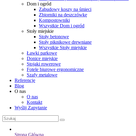
Dom i ogród
Zabudowy koszy na śmieci
Zbiorniki na deszczówkę
Kompostowniki
Wszystkie Dom i ogród
Stoły miejskie
Stoły betonowe
Stoły piknikowe drewniane
Wszystkie Stoły miejskie
Ławki parkowe
Donice miejskie
Stojaki rowerowe
Fotele biurowe ergonomiczne
Szafy metalowe
Referencje
Blog
O nas
O nas
Kontakt
Wyślij Zapytanie
Strona Główna