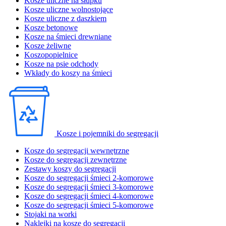
Kosze uliczne na słupku
Kosze uliczne wolnostojące
Kosze uliczne z daszkiem
Kosze betonowe
Kosze na śmieci drewniane
Kosze żeliwne
Koszopopielnice
Kosze na psie odchody
Wkłady do koszy na śmieci
Kosze i pojemniki do segregacji
Kosze do segregacji wewnętrzne
Kosze do segregacji zewnętrzne
Zestawy koszy do segregacji
Kosze do segregacji śmieci 2-komorowe
Kosze do segregacji śmieci 3-komorowe
Kosze do segregacji śmieci 4-komorowe
Kosze do segregacji śmieci 5-komorowe
Stojaki na worki
Naklejki na kosze do segregacji