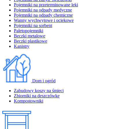
Pojemniki na przeterminowane leki
Pojemniki na odpady medyczne
Pojemniki na odpady chemiczne
Wanny wychwytowe i ociekowe
Pojemniki na sorbent
Paletopojemniki
Beczki metalowe
Beczki plastikowe
Kanistry
Dom i ogród
Zabudowy koszy na śmieci
Zbiorniki na deszczówkę
Kompostowniki