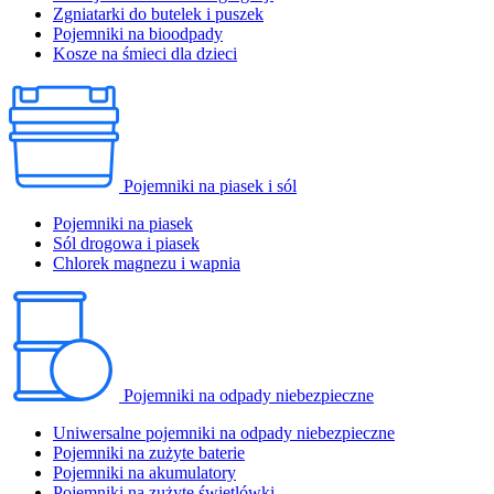
Zgniatarki do butelek i puszek
Pojemniki na bioodpady
Kosze na śmieci dla dzieci
Pojemniki na piasek i sól
Pojemniki na piasek
Sól drogowa i piasek
Chlorek magnezu i wapnia
Pojemniki na odpady niebezpieczne
Uniwersalne pojemniki na odpady niebezpieczne
Pojemniki na zużyte baterie
Pojemniki na akumulatory
Pojemniki na zużyte świetlówki