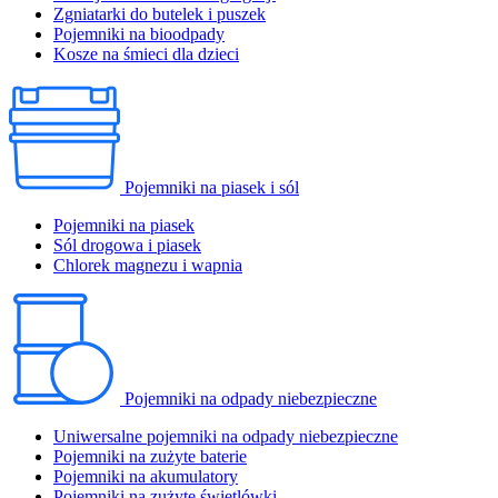
Zgniatarki do butelek i puszek
Pojemniki na bioodpady
Kosze na śmieci dla dzieci
Pojemniki na piasek i sól
Pojemniki na piasek
Sól drogowa i piasek
Chlorek magnezu i wapnia
Pojemniki na odpady niebezpieczne
Uniwersalne pojemniki na odpady niebezpieczne
Pojemniki na zużyte baterie
Pojemniki na akumulatory
Pojemniki na zużyte świetlówki