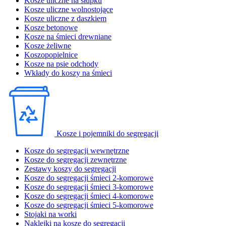
Kosze uliczne na słupku
Kosze uliczne wolnostojące
Kosze uliczne z daszkiem
Kosze betonowe
Kosze na śmieci drewniane
Kosze żeliwne
Koszopopielnice
Kosze na psie odchody
Wkłady do koszy na śmieci
Kosze i pojemniki do segregacji
Kosze do segregacji wewnętrzne
Kosze do segregacji zewnętrzne
Zestawy koszy do segregacji
Kosze do segregacji śmieci 2-komorowe
Kosze do segregacji śmieci 3-komorowe
Kosze do segregacji śmieci 4-komorowe
Kosze do segregacji śmieci 5-komorowe
Stojaki na worki
Naklejki na kosze do segregacji