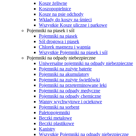
Kosze żeliwne
Koszopopielnice
Kosze na psie odchody
Wkłady do koszy na śmieci
Wszystkie Kosze uliczne i parkowe
Pojemniki na piasek i sól
Pojemniki na piasek
Sól drogowa i piasek
Chlorek magnezu i wapnia
Wszystkie Pojemniki na piasek i sól
Pojemniki na odpady niebezpieczne
Uniwersalne pojemniki na odpady niebezpieczne
Pojemniki na zużyte baterie
Pojemniki na akumulatory
Pojemniki na zużyte świetlówki
Pojemniki na przeterminowane leki
Pojemniki na odpady medyczne
Pojemniki na odpady chemiczne
Wanny wychwytowe i ociekowe
Pojemniki na sorbent
Paletopojemniki
Beczki metalowe
Beczki plastikowe
Kanistry
Wszystkie Pojemniki na odpady niebezpieczne