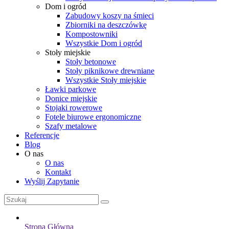
Dom i ogród
Zabudowy koszy na śmieci
Zbiorniki na deszczówkę
Kompostowniki
Wszystkie Dom i ogród
Stoły miejskie
Stoły betonowe
Stoły piknikowe drewniane
Wszystkie Stoły miejskie
Ławki parkowe
Donice miejskie
Stojaki rowerowe
Fotele biurowe ergonomiczne
Szafy metalowe
Referencje
Blog
O nas
O nas
Kontakt
Wyślij Zapytanie
Strona Główna