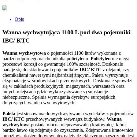
Opis
Wanna wychwytująca 1100 L pod dwa pojemniki
IBC/ KTC
Wanna wychwytowa
o pojemności 1100 litrów wykonana z
bardzo odpornego na chemikalia polietylenu.
Polietylen
nie ulega
procesowi korozji co gwarantuje 100% szczelność. Doskonale
nadaje się do składowania pojemników
IBC/ KTC
z olejami, czy
chemikaliami nawet tymi najbardziej żrącymi. Paleta wytrzymuje
eksploatację w środowiskach przemysłowych. Doskonale sprawdzi
się w zakładach produkcyjnych, magazynach, warsztatach oraz
innych miejscach gdzie wykorzystywane są substancje
niebezpieczne. Spełnia wymagania dyrektyw europejskich
dotyczących wanien wychwytowych.
Paleta
jest stosowana do wychwytywania wycieków z pojemników
IBC/ KTC
przechowywanych wewnątrz budynków.
Wanna
wychwytowa
posiada mocną nieprzesuwalną kratownicę, która
bardzo łatwo się zdejmuje do czyszczenia. Zdejmowana kratownica
umożliwia dostęp do wewnątrz palety dzięki czemu czyszczenie jest