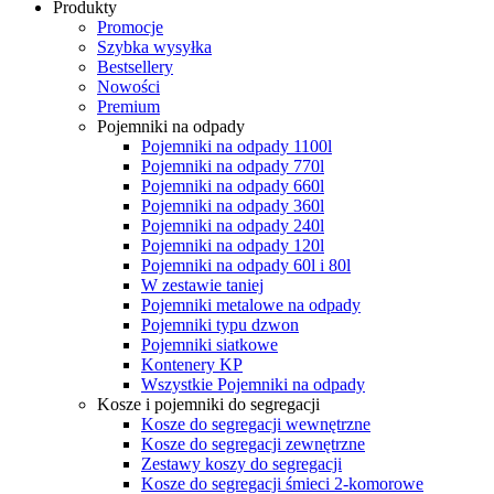
Produkty
Promocje
Szybka wysyłka
Bestsellery
Nowości
Premium
Pojemniki na odpady
Pojemniki na odpady 1100l
Pojemniki na odpady 770l
Pojemniki na odpady 660l
Pojemniki na odpady 360l
Pojemniki na odpady 240l
Pojemniki na odpady 120l
Pojemniki na odpady 60l i 80l
W zestawie taniej
Pojemniki metalowe na odpady
Pojemniki typu dzwon
Pojemniki siatkowe
Kontenery KP
Wszystkie Pojemniki na odpady
Kosze i pojemniki do segregacji
Kosze do segregacji wewnętrzne
Kosze do segregacji zewnętrzne
Zestawy koszy do segregacji
Kosze do segregacji śmieci 2-komorowe