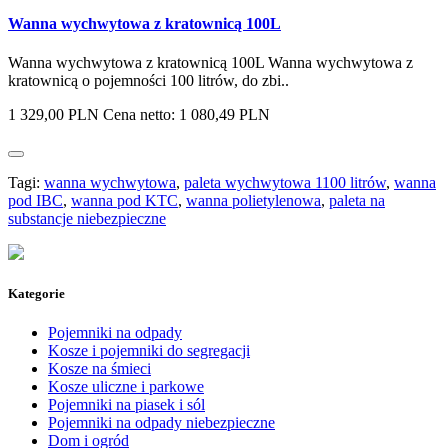
Wanna wychwytowa z kratownicą 100L
Wanna wychwytowa z kratownicą 100L Wanna wychwytowa z
kratownicą o pojemności 100 litrów, do zbi..
1 329,00 PLN
Cena netto: 1 080,49 PLN
Tagi:
wanna wychwytowa
,
paleta wychwytowa 1100 litrów
,
wanna
pod IBC
,
wanna pod KTC
,
wanna polietylenowa
,
paleta na
substancje niebezpieczne
Kategorie
Pojemniki na odpady
Kosze i pojemniki do segregacji
Kosze na śmieci
Kosze uliczne i parkowe
Pojemniki na piasek i sól
Pojemniki na odpady niebezpieczne
Dom i ogród