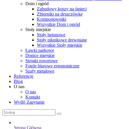
Dom i ogród
Zabudowy koszy na śmieci
Zbiorniki na deszczówkę
Kompostowniki
Wszystkie Dom i ogród
Stoły miejskie
Stoły betonowe
Stoły piknikowe drewniane
Wszystkie Stoły miejskie
Ławki parkowe
Donice miejskie
Stojaki rowerowe
Fotele biurowe ergonomiczne
Szafy metalowe
Referencje
Blog
O nas
O nas
Kontakt
Wyślij Zapytanie
Strona Główna