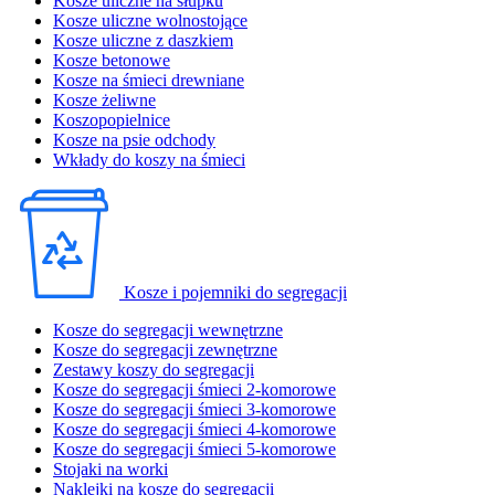
Kosze uliczne na słupku
Kosze uliczne wolnostojące
Kosze uliczne z daszkiem
Kosze betonowe
Kosze na śmieci drewniane
Kosze żeliwne
Koszopopielnice
Kosze na psie odchody
Wkłady do koszy na śmieci
Kosze i pojemniki do segregacji
Kosze do segregacji wewnętrzne
Kosze do segregacji zewnętrzne
Zestawy koszy do segregacji
Kosze do segregacji śmieci 2-komorowe
Kosze do segregacji śmieci 3-komorowe
Kosze do segregacji śmieci 4-komorowe
Kosze do segregacji śmieci 5-komorowe
Stojaki na worki
Naklejki na kosze do segregacji