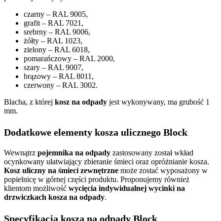
czarny – RAL 9005,
grafit – RAL 7021,
srebrny – RAL 9006,
żółty – RAL 1023,
zielony – RAL 6018,
pomarańczowy – RAL 2000,
szary – RAL 9007,
brązowy – RAL 8011,
czerwony – RAL 3002.
Blacha, z której
kosz na odpady
jest wykonywany, ma grubość 1
mm.
Dodatkowe elementy kosza ulicznego Block
Wewnątrz
pojemnika na odpady
zastosowany został wkład
ocynkowany ułatwiający zbieranie śmieci oraz opróżnianie kosza.
Kosz uliczny na śmieci zewnętrzne
może zostać wyposażony w
popielnicę w górnej części produktu. Proponujemy również
klientom możliwość
wycięcia indywidualnej wycinki na
drzwiczkach kosza na odpady
.
Specyfikacja kosza na odpady Block