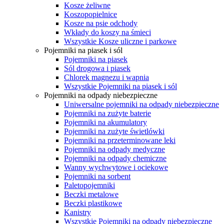
Kosze żeliwne
Koszopopielnice
Kosze na psie odchody
Wkłady do koszy na śmieci
Wszystkie Kosze uliczne i parkowe
Pojemniki na piasek i sól
Pojemniki na piasek
Sól drogowa i piasek
Chlorek magnezu i wapnia
Wszystkie Pojemniki na piasek i sól
Pojemniki na odpady niebezpieczne
Uniwersalne pojemniki na odpady niebezpieczne
Pojemniki na zużyte baterie
Pojemniki na akumulatory
Pojemniki na zużyte świetlówki
Pojemniki na przeterminowane leki
Pojemniki na odpady medyczne
Pojemniki na odpady chemiczne
Wanny wychwytowe i ociekowe
Pojemniki na sorbent
Paletopojemniki
Beczki metalowe
Beczki plastikowe
Kanistry
Wszystkie Pojemniki na odpady niebezpieczne