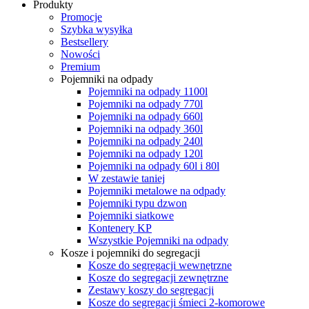
Produkty
Promocje
Szybka wysyłka
Bestsellery
Nowości
Premium
Pojemniki na odpady
Pojemniki na odpady 1100l
Pojemniki na odpady 770l
Pojemniki na odpady 660l
Pojemniki na odpady 360l
Pojemniki na odpady 240l
Pojemniki na odpady 120l
Pojemniki na odpady 60l i 80l
W zestawie taniej
Pojemniki metalowe na odpady
Pojemniki typu dzwon
Pojemniki siatkowe
Kontenery KP
Wszystkie Pojemniki na odpady
Kosze i pojemniki do segregacji
Kosze do segregacji wewnętrzne
Kosze do segregacji zewnętrzne
Zestawy koszy do segregacji
Kosze do segregacji śmieci 2-komorowe