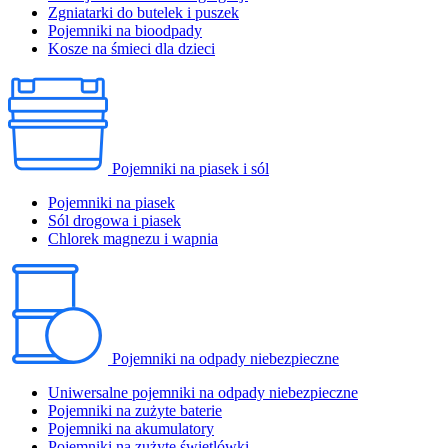
Zgniatarki do butelek i puszek
Pojemniki na bioodpady
Kosze na śmieci dla dzieci
Pojemniki na piasek i sól
Pojemniki na piasek
Sól drogowa i piasek
Chlorek magnezu i wapnia
Pojemniki na odpady niebezpieczne
Uniwersalne pojemniki na odpady niebezpieczne
Pojemniki na zużyte baterie
Pojemniki na akumulatory
Pojemniki na zużyte świetlówki