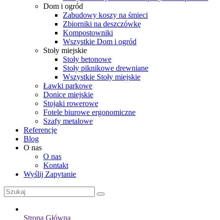
Dom i ogród
Zabudowy koszy na śmieci
Zbiorniki na deszczówkę
Kompostowniki
Wszystkie Dom i ogród
Stoły miejskie
Stoły betonowe
Stoły piknikowe drewniane
Wszystkie Stoły miejskie
Ławki parkowe
Donice miejskie
Stojaki rowerowe
Fotele biurowe ergonomiczne
Szafy metalowe
Referencje
Blog
O nas
O nas
Kontakt
Wyślij Zapytanie
Strona Główna