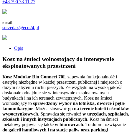
+48 790 33 11 77
e-mail:
sprzedaz@eco24.pl
Opis
Kosz na śmieci wolnostojący do intensywnie
eksploatowanych przestrzeni
Kosz Modular Bin Connect 70L
zapewnia funkcjonalność i
estetykę niezbędne w każdej przestrzeni publicznej i miejscach o
dużym natężeniu ruchu pieszych. Ze względu na wysoką jakość
doskonale odnajduje się w intensywnie eksploatowanych
budynkach i na ich terenach zewnętrznych. Kosz na śmieci
wolnostojący to
sprawdzony wybór na lotniska, dworce i pętle
komunikacyjne
. Można stosować go
na terenie hoteli i ośrodków
wypoczynkowych
. Sprawdza się również
w urzędach, szpitalach,
szkołach i innych instytucjach publicznych
. Kosz na śmieci
metalowy pojawia się także
w biurowcach
. To dobre rozwiązanie
do galerii handlowych i na stacje paliw oraz parkingi