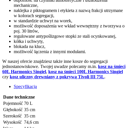
odporność na czynniki atmosferyczne i uszkodzenia
mechaniczne,
naklejka z piktogramem i etykieta z nazwą frakcji utrzymane
w kolorach segregacji,
w standardzie uchwyt na worek,
możliwość doposażenia we wkład wewnętrzny z tworzywa o
poj. 30 litrów,
regulowane antypoślizgowe stopki ze stali ocynkowanej,
kółka i uchwyty,
blokada na klucz,
możliwość łączenia z innymi modułami.
W naszej ofercie znajdziesz także inne kosze do segregacji
jednostanowiskowe. Twojej uwadze polecamy m.in.
kosz na śmieci
60L Harmonics Singiel
,
kosz na śmieci 100L Harmonics Singiel
czy
kosz uliczny drewniany z pokrywą Tivoli III 75L
.
Specyfikacja
Dane techniczne
Pojemność
70 L
Głębokość
35 cm
Szerokość
35 cm
Wysokość
74,6 cm