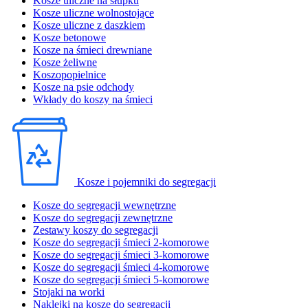
Kosze uliczne na słupku
Kosze uliczne wolnostojące
Kosze uliczne z daszkiem
Kosze betonowe
Kosze na śmieci drewniane
Kosze żeliwne
Koszopopielnice
Kosze na psie odchody
Wkłady do koszy na śmieci
Kosze i pojemniki do segregacji
Kosze do segregacji wewnętrzne
Kosze do segregacji zewnętrzne
Zestawy koszy do segregacji
Kosze do segregacji śmieci 2-komorowe
Kosze do segregacji śmieci 3-komorowe
Kosze do segregacji śmieci 4-komorowe
Kosze do segregacji śmieci 5-komorowe
Stojaki na worki
Naklejki na kosze do segregacji