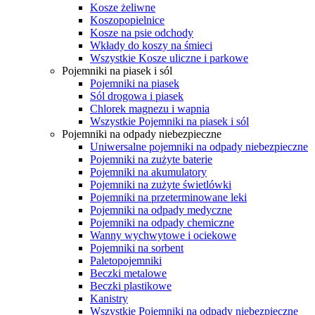
Kosze żeliwne
Koszopopielnice
Kosze na psie odchody
Wkłady do koszy na śmieci
Wszystkie Kosze uliczne i parkowe
Pojemniki na piasek i sól
Pojemniki na piasek
Sól drogowa i piasek
Chlorek magnezu i wapnia
Wszystkie Pojemniki na piasek i sól
Pojemniki na odpady niebezpieczne
Uniwersalne pojemniki na odpady niebezpieczne
Pojemniki na zużyte baterie
Pojemniki na akumulatory
Pojemniki na zużyte świetlówki
Pojemniki na przeterminowane leki
Pojemniki na odpady medyczne
Pojemniki na odpady chemiczne
Wanny wychwytowe i ociekowe
Pojemniki na sorbent
Paletopojemniki
Beczki metalowe
Beczki plastikowe
Kanistry
Wszystkie Pojemniki na odpady niebezpieczne