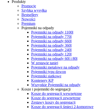
Produkty
Promocje
Szybka wysyłka
Bestsellery
Nowości
Premium
Pojemniki na odpady
Pojemniki na odpady 1100l
Pojemniki na odpady 770l
Pojemniki na odpady 660l
Pojemniki na odpady 360l
Pojemniki na odpady 240l
Pojemniki na odpady 120l
Pojemniki na odpady 60l i 80l
W zestawie taniej
Pojemniki metalowe na odpady
Pojemniki typu dzwon
Pojemniki siatkowe
Kontenery KP
Wszystkie Pojemniki na odpady
Kosze i pojemniki do segregacji
Kosze do segregacji wewnętrzne
Kosze do segregacji zewnętrzne
Zestawy koszy do segregacji
Kosze do segregacji śmieci 2-komorowe