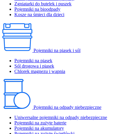
Zgniatarki do butelek i puszek
Pojemniki na bioodpady
Kosze na śmieci dla dzieci
Pojemniki na piasek i sól
Pojemniki na piasek
Sól drogowa i piasek
Chlorek magnezu i wapnia
Pojemniki na odpady niebezpieczne
Uniwersalne pojemniki na odpady niebezpieczne
Pojemniki na zużyte baterie
Pojemniki na akumulatory
Pojemniki na zużyte świetlówki