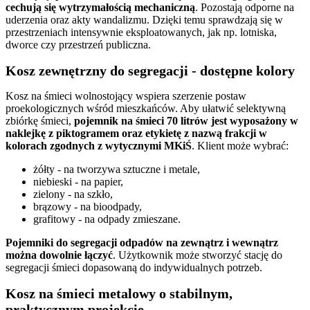
cechują się wytrzymałością mechaniczną
. Pozostają odporne na
uderzenia oraz akty wandalizmu. Dzięki temu sprawdzają się w
przestrzeniach intensywnie eksploatowanych, jak np. lotniska,
dworce czy przestrzeń publiczna.
Kosz zewnętrzny do segregacji - dostępne kolory
Kosz na śmieci wolnostojący wspiera szerzenie postaw
proekologicznych wśród mieszkańców. Aby ułatwić selektywną
zbiórkę śmieci,
pojemnik na śmieci 70 litrów jest wyposażony w
naklejkę z piktogramem oraz etykietę z nazwą frakcji w
kolorach zgodnych z wytycznymi MKiŚ
. Klient może wybrać:
żółty - na tworzywa sztuczne i metale,
niebieski - na papier,
zielony - na szkło,
brązowy - na bioodpady,
grafitowy - na odpady zmieszane.
Pojemniki do segregacji odpadów na zewnątrz i wewnątrz
można dowolnie łączyć
. Użytkownik może stworzyć stację do
segregacji śmieci dopasowaną do indywidualnych potrzeb.
Kosz na śmieci metalowy o stabilnym,
praktycznym projekcie