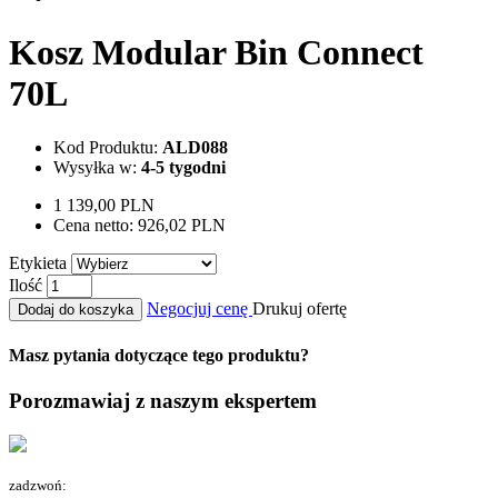
Kosz Modular Bin Connect
70L
Kod Produktu:
ALD088
Wysyłka w:
4-5 tygodni
1 139,00 PLN
Cena netto:
926,02 PLN
Etykieta
Ilość
Negocjuj cenę
Drukuj ofertę
Dodaj do koszyka
Masz pytania dotyczące tego produktu?
Porozmawiaj z naszym ekspertem
zadzwoń: