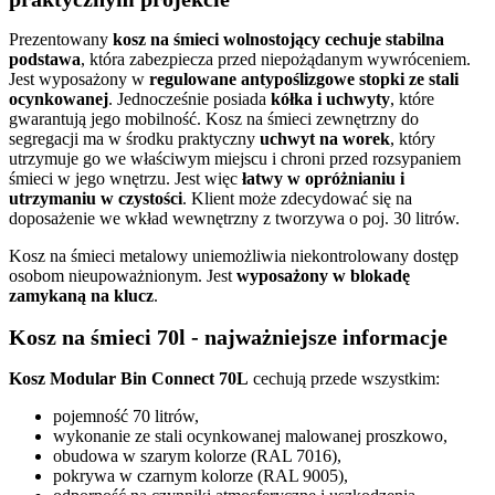
Prezentowany
kosz na śmieci wolnostojący cechuje stabilna
podstawa
, która zabezpiecza przed niepożądanym wywróceniem.
Jest wyposażony w
regulowane antypoślizgowe stopki ze stali
ocynkowanej
. Jednocześnie posiada
kółka i uchwyty
, które
gwarantują jego mobilność. Kosz na śmieci zewnętrzny do
segregacji ma w środku praktyczny
uchwyt na worek
, który
utrzymuje go we właściwym miejscu i chroni przed rozsypaniem
śmieci w jego wnętrzu. Jest więc
łatwy w opróżnianiu i
utrzymaniu w czystości
. Klient może zdecydować się na
doposażenie we wkład wewnętrzny z tworzywa o poj. 30 litrów.
Kosz na śmieci metalowy uniemożliwia niekontrolowany dostęp
osobom nieupoważnionym. Jest
wyposażony w blokadę
zamykaną na klucz
.
Kosz na śmieci 70l - najważniejsze informacje
Kosz Modular Bin Connect 70L
cechują przede wszystkim:
pojemność 70 litrów,
wykonanie ze stali ocynkowanej malowanej proszkowo,
obudowa w szarym kolorze (RAL 7016),
pokrywa w czarnym kolorze (RAL 9005),