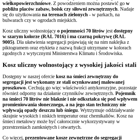
wielkopowierzchniowe
. Z powodzeniem można postawić go
w
pobliżu placów zabaw, boisk czy siłowni zewnętrznych
. Nadaje
się do użytkowania
na terenach zielonych
- w parkach, na
bulwarach czy w ogrodach miejskich.
Kosz uliczny wolnostojący
o pojemności 70 litrów
jest
dostępny
w szarym kolorze (RAL 7016) i ma czarną pokrywę (RAL
9005)
. Dla ułatwienia segregacji pojawiają się na nim naklejka z
piktogramem oraz etykieta z nazwą frakcji utrzymane w kolorach
zgodnych z wytycznymi Ministerstwa Klimatu i Środowiska.
Kosz uliczny wolnostojący z wysokiej jakości stali
Dostępny w naszej ofercie
kosz na śmieci zewnętrzny do
segregacji jest wykonany ze stali ocynkowanej malowanej
proszkowo
. Cechują go więc właściwości antykorozyjne, pozostaje
również odporny na działanie czynników zewnętrznych.
Pojemnik
na śmieci 70 litrów nie blaknie i nie odkształca się pod wpływem
promieniowania słonecznego, a na jego stan techniczny nie
wpływają opady deszczu lub śniegu
. Wytrzymuje oddziaływanie
skrajnie wysokich i niskich temperatur oraz chemikaliów. Kosz na
śmieci metalowy może być całorocznie wykorzystywany w
przestrzeniach zamkniętych i otwartych.
Co więcej,
prezentowane kosze zewnętrzne do segregacji