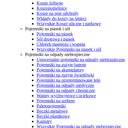
Kosze żeliwne
Koszopopielnice
Kosze na psie odchody
Wkłady do koszy na śmieci
Wszystkie Kosze uliczne i parkowe
Pojemniki na piasek i sól
Pojemniki na piasek
Sól drogowa i piasek
Chlorek magnezu i wapnia
Wszystkie Pojemniki na piasek i sól
Pojemniki na odpady niebezpieczne
Uniwersalne pojemniki na odpady niebezpieczne
Pojemniki na zużyte baterie
Pojemniki na akumulatory
Pojemniki na zużyte świetlówki
Pojemniki na przeterminowane leki
Pojemniki na odpady medyczne
Pojemniki na odpady chemiczne
Wanny wychwytowe i ociekowe
Pojemniki na sorbent
Paletopojemniki
Beczki metalowe
Beczki plastikowe
Kanistry
Wszystkie Pojemniki na odpady niebezpieczne