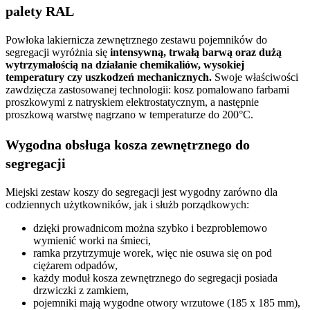
palety RAL
Powłoka lakiernicza zewnętrznego zestawu pojemników do
segregacji wyróżnia się
intensywną, trwałą barwą oraz dużą
wytrzymałością
na działanie chemikaliów, wysokiej
temperatury czy uszkodzeń mechanicznych.
Swoje właściwości
zawdzięcza zastosowanej technologii: kosz pomalowano farbami
proszkowymi z natryskiem elektrostatycznym, a następnie
proszkową warstwę nagrzano w temperaturze do 200°C.
Wygodna obsługa kosza zewnętrznego do
segregacji
Miejski zestaw koszy do segregacji jest wygodny zarówno dla
codziennych użytkowników, jak i służb porządkowych:
dzięki prowadnicom można szybko i bezproblemowo
wymienić worki na śmieci,
ramka przytrzymuje worek, więc nie osuwa się on pod
ciężarem odpadów,
każdy moduł kosza zewnętrznego do segregacji posiada
drzwiczki z zamkiem,
pojemniki mają wygodne otwory wrzutowe (185 x 185 mm),