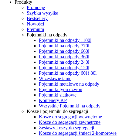
Produkty
Promocje
Szybka wysyłka
Bestsellery
Nowości
Premium
Pojemniki na odpady
Pojemniki na odpady 1100l
Pojemniki na odpady 770l
Pojemniki na odpady 660l
Pojemniki na odpady 360l
Pojemniki na odpady 240l
Pojemniki na odpady 120l
Pojemniki na odpady 60l i 80l
W zestawie taniej
Pojemniki metalowe na odpady
Pojemniki typu dzwon
Pojemniki siatkowe
Kontenery KP
Wszystkie Pojemniki na odpady
Kosze i pojemniki do segregacji
Kosze do segregacji wewnętrzne
Kosze do segregacji zewnętrzne
Zestawy koszy do segregacji
Kosze do segregacji śmieci 2-komorowe