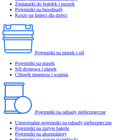
Zgniatarki do butelek i puszek
Pojemniki na bioodpady
Kosze na śmieci dla dzieci
Pojemniki na piasek i sól
Pojemniki na piasek
Sól drogowa i piasek
Chlorek magnezu i wapnia
Pojemniki na odpady niebezpieczne
Uniwersalne pojemniki na odpady niebezpieczne
Pojemniki na zużyte baterie
Pojemniki na akumulatory
Pojemniki na zużyte świetlówki