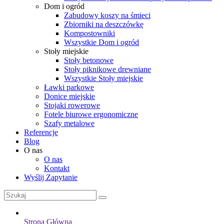
Dom i ogród
Zabudowy koszy na śmieci
Zbiorniki na deszczówkę
Kompostowniki
Wszystkie Dom i ogród
Stoły miejskie
Stoły betonowe
Stoły piknikowe drewniane
Wszystkie Stoły miejskie
Ławki parkowe
Donice miejskie
Stojaki rowerowe
Fotele biurowe ergonomiczne
Szafy metalowe
Referencje
Blog
O nas
O nas
Kontakt
Wyślij Zapytanie
Strona Główna