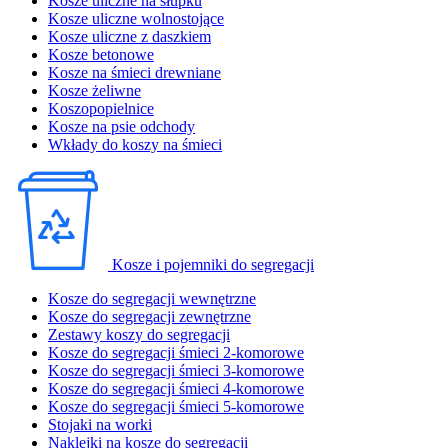
Kosze uliczne na słupku
Kosze uliczne wolnostojące
Kosze uliczne z daszkiem
Kosze betonowe
Kosze na śmieci drewniane
Kosze żeliwne
Koszopopielnice
Kosze na psie odchody
Wkłady do koszy na śmieci
Kosze i pojemniki do segregacji
Kosze do segregacji wewnętrzne
Kosze do segregacji zewnętrzne
Zestawy koszy do segregacji
Kosze do segregacji śmieci 2-komorowe
Kosze do segregacji śmieci 3-komorowe
Kosze do segregacji śmieci 4-komorowe
Kosze do segregacji śmieci 5-komorowe
Stojaki na worki
Naklejki na kosze do segregacji