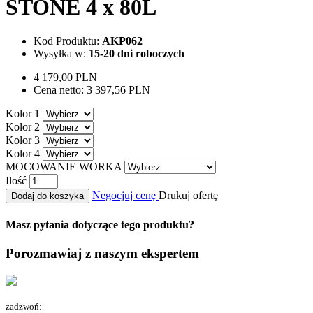
STONE 4 x 80L
Kod Produktu:
AKP062
Wysyłka w:
15-20 dni roboczych
4 179,00 PLN
Cena netto:
3 397,56 PLN
Kolor 1
Kolor 2
Kolor 3
Kolor 4
MOCOWANIE WORKA
Ilość
Negocjuj cenę
Drukuj ofertę
Dodaj do koszyka
Masz pytania dotyczące tego produktu?
Porozmawiaj z naszym ekspertem
zadzwoń: