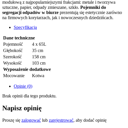
modułową z najpopularniejszymi frakcjami: metale i tworzywa
sztuczne, papier, odpady zmieszane, szkło.
P
ojemniki do
segregacji odpadów w biurze
prezentują się estetycznie zarówno
na firmowych korytarzach, jak i nowoczesnych dziedzińcach.
Specyfikacja
Dane techniczne
Pojemność
4 x 65L
Głębokość
35 cm
Szerokość
158 cm
Wysokość
103 cm
Wyposażenie dodatkowe
Mocowanie
Kotwa
Opinie (0)
Brak opinii dla tego produktu.
Napisz opinię
Proszę się
zalogować
lub
zarejestrować
, aby dodać opinię