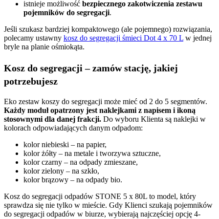
istnieje możliwość
bezpiecznego zakotwiczenia zestawu
pojemników do segregacji
.
Jeśli szukasz bardziej kompaktowego (ale pojemnego) rozwiązania,
polecamy ustawny
kosz do segregacji śmieci Dot 4 x 70 L
w jednej
bryle na planie ośmiokąta.
Kosz do segregacji – zamów stację, jakiej
potrzebujesz
Eko zestaw koszy do segregacji może mieć od 2 do 5 segmentów.
Każdy moduł opatrzony jest naklejkami z napisem i ikoną
stosownymi dla danej frakcji.
Do wyboru Klienta są naklejki w
kolorach odpowiadających danym odpadom:
kolor niebieski – na papier,
kolor żółty – na metale i tworzywa sztuczne,
kolor czarny – na odpady zmieszane,
kolor zielony – na szkło,
kolor brązowy – na odpady bio.
Kosz do segregacji odpadów STONE 5 x 80L to model, który
sprawdza się nie tylko w mieście. Gdy Klienci szukają pojemników
do segregacji odpadów w biurze, wybierają najczęściej opcję 4-