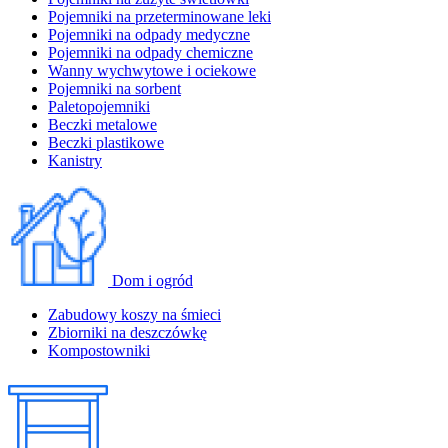
Pojemniki na przeterminowane leki
Pojemniki na odpady medyczne
Pojemniki na odpady chemiczne
Wanny wychwytowe i ociekowe
Pojemniki na sorbent
Paletopojemniki
Beczki metalowe
Beczki plastikowe
Kanistry
Dom i ogród
Zabudowy koszy na śmieci
Zbiorniki na deszczówkę
Kompostowniki