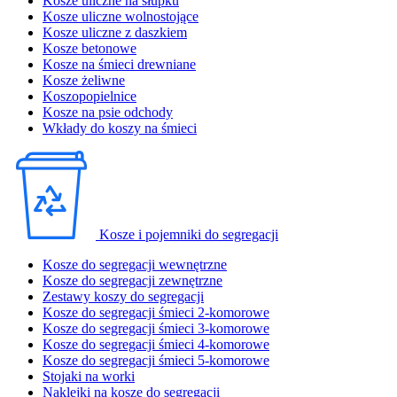
Kosze uliczne na słupku
Kosze uliczne wolnostojące
Kosze uliczne z daszkiem
Kosze betonowe
Kosze na śmieci drewniane
Kosze żeliwne
Koszopopielnice
Kosze na psie odchody
Wkłady do koszy na śmieci
Kosze i pojemniki do segregacji
Kosze do segregacji wewnętrzne
Kosze do segregacji zewnętrzne
Zestawy koszy do segregacji
Kosze do segregacji śmieci 2-komorowe
Kosze do segregacji śmieci 3-komorowe
Kosze do segregacji śmieci 4-komorowe
Kosze do segregacji śmieci 5-komorowe
Stojaki na worki
Naklejki na kosze do segregacji