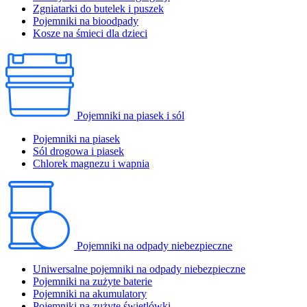
Zgniatarki do butelek i puszek
Pojemniki na bioodpady
Kosze na śmieci dla dzieci
Pojemniki na piasek i sól
Pojemniki na piasek
Sól drogowa i piasek
Chlorek magnezu i wapnia
Pojemniki na odpady niebezpieczne
Uniwersalne pojemniki na odpady niebezpieczne
Pojemniki na zużyte baterie
Pojemniki na akumulatory
Pojemniki na zużyte świetlówki