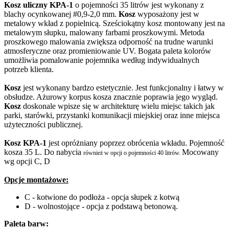
Kosz uliczny KPA-1
o pojemności 35 litrów jest wykonany z
blachy ocynkowanej #0,9-2,0 mm.
Kosz
wyposażony jest w
metalowy wkład z popielnicą. Sześciokątny kosz montowany jest na
metalowym słupku, malowany farbami proszkowymi. Metoda
proszkowego malowania zwiększa odporność na trudne warunki
atmosferyczne oraz promieniowanie UV. Bogata paleta kolorów
umożliwia pomalowanie pojemnika według indywidualnych
potrzeb klienta.
Kosz
jest wykonany bardzo estetycznie. Jest funkcjonalny i łatwy w
obsłudze. Ażurowy korpus kosza znacznie poprawia jego wygląd.
Kosz
doskonale wpisze się w architekturę wielu miejsc takich jak
parki, starówki, przystanki komunikacji miejskiej oraz inne miejsca
użyteczności publicznej.
Kosz KPA-1
jest opróżniany poprzez obrócenia wkładu. Pojemność
kosza 35 L. Do nabycia
Mocowany
również w opcji o pojemności 40 litrów.
wg opcji C, D
Opcje montażowe:
C - kotwione do podłoża - opcja słupek z kotwą
D - wolnostojące - opcja z podstawą betonową.
Paleta barw: