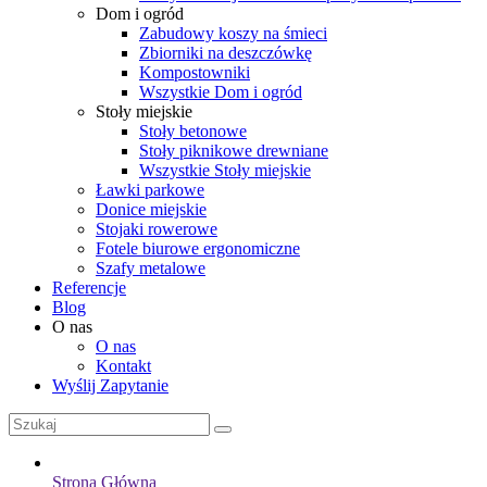
Dom i ogród
Zabudowy koszy na śmieci
Zbiorniki na deszczówkę
Kompostowniki
Wszystkie Dom i ogród
Stoły miejskie
Stoły betonowe
Stoły piknikowe drewniane
Wszystkie Stoły miejskie
Ławki parkowe
Donice miejskie
Stojaki rowerowe
Fotele biurowe ergonomiczne
Szafy metalowe
Referencje
Blog
O nas
O nas
Kontakt
Wyślij Zapytanie
Strona Główna