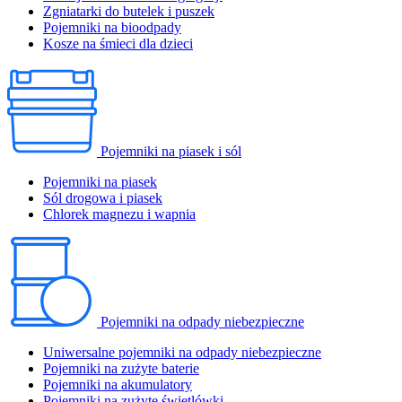
Zgniatarki do butelek i puszek
Pojemniki na bioodpady
Kosze na śmieci dla dzieci
Pojemniki na piasek i sól
Pojemniki na piasek
Sól drogowa i piasek
Chlorek magnezu i wapnia
Pojemniki na odpady niebezpieczne
Uniwersalne pojemniki na odpady niebezpieczne
Pojemniki na zużyte baterie
Pojemniki na akumulatory
Pojemniki na zużyte świetlówki