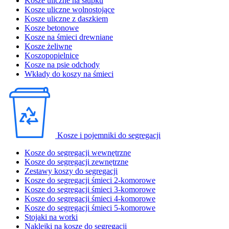
Kosze uliczne na słupku
Kosze uliczne wolnostojące
Kosze uliczne z daszkiem
Kosze betonowe
Kosze na śmieci drewniane
Kosze żeliwne
Koszopopielnice
Kosze na psie odchody
Wkłady do koszy na śmieci
Kosze i pojemniki do segregacji
Kosze do segregacji wewnętrzne
Kosze do segregacji zewnętrzne
Zestawy koszy do segregacji
Kosze do segregacji śmieci 2-komorowe
Kosze do segregacji śmieci 3-komorowe
Kosze do segregacji śmieci 4-komorowe
Kosze do segregacji śmieci 5-komorowe
Stojaki na worki
Naklejki na kosze do segregacji