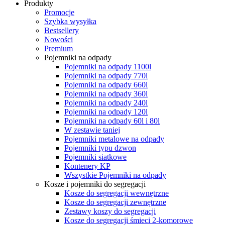
Produkty
Promocje
Szybka wysyłka
Bestsellery
Nowości
Premium
Pojemniki na odpady
Pojemniki na odpady 1100l
Pojemniki na odpady 770l
Pojemniki na odpady 660l
Pojemniki na odpady 360l
Pojemniki na odpady 240l
Pojemniki na odpady 120l
Pojemniki na odpady 60l i 80l
W zestawie taniej
Pojemniki metalowe na odpady
Pojemniki typu dzwon
Pojemniki siatkowe
Kontenery KP
Wszystkie Pojemniki na odpady
Kosze i pojemniki do segregacji
Kosze do segregacji wewnętrzne
Kosze do segregacji zewnętrzne
Zestawy koszy do segregacji
Kosze do segregacji śmieci 2-komorowe