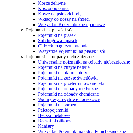
Kosze żeliwne
Koszopopielnice
Kosze na psie odchody
Wkłady do koszy na śmieci
Wszystkie Kosze uliczne i parkowe
Pojemniki na piasek i sól
Pojemniki na piasek
Sól drogowa i piasek
Chlorek magnezu i wapnia
Wszystkie Pojemniki na piasek i sól
Pojemniki na odpady niebezpieczne
Uniwersalne pojemniki na odpady niebezpieczne
Pojemniki na zużyte baterie
Pojemniki na akumulatory
Pojemniki na zużyte świetlówki
Pojemniki na przeterminowane leki
Pojemniki na odpady medyczne
Pojemniki na odpady chemiczne
Wanny wychwytowe i ociekowe
Pojemniki na sorbent
Paletopojemniki
Beczki metalowe
Beczki plastikowe
Kanistry
Wszystkie Pojemniki na odpady niebezpieczne