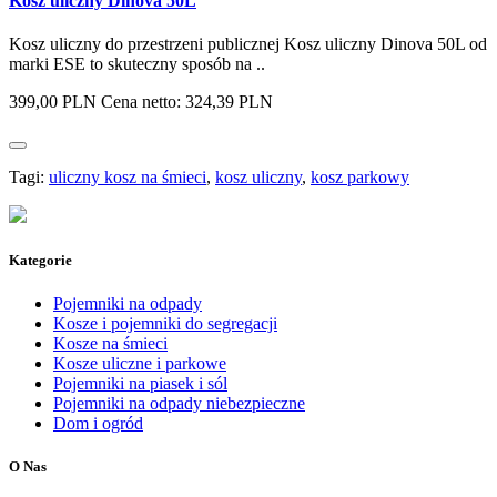
Kosz uliczny Dinova 50L
Kosz uliczny do przestrzeni publicznej Kosz uliczny Dinova 50L od
marki ESE to skuteczny sposób na ..
399,00 PLN
Cena netto: 324,39 PLN
Tagi:
uliczny kosz na śmieci
,
kosz uliczny
,
kosz parkowy
Kategorie
Pojemniki na odpady
Kosze i pojemniki do segregacji
Kosze na śmieci
Kosze uliczne i parkowe
Pojemniki na piasek i sól
Pojemniki na odpady niebezpieczne
Dom i ogród
O Nas