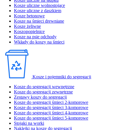
Kosze uliczne na słupku
Kosze uliczne wolnostojące
Kosze uliczne z daszkiem
Kosze betonowe
Kosze na śmieci drewniane
Kosze żeliwne
Koszopopielnice
Kosze na psie odchody
Wkłady do koszy na śmieci
Kosze i pojemniki do segregacji
Kosze do segregacji wewnętrzne
Kosze do segregacji zewnętrzne
Zestawy koszy do segregacji
Kosze do segregacji śmieci 2-komorowe
Kosze do segregacji śmieci 3-komorowe
Kosze do segregacji śmieci 4-komorowe
Kosze do segregacji śmieci 5-komorowe
Stojaki na worki
Naklejki na kosze do segregacji