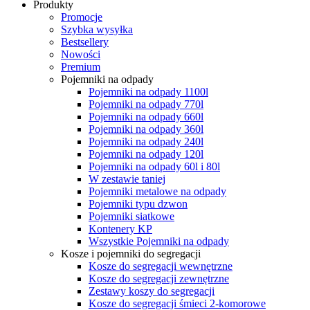
Produkty
Promocje
Szybka wysyłka
Bestsellery
Nowości
Premium
Pojemniki na odpady
Pojemniki na odpady 1100l
Pojemniki na odpady 770l
Pojemniki na odpady 660l
Pojemniki na odpady 360l
Pojemniki na odpady 240l
Pojemniki na odpady 120l
Pojemniki na odpady 60l i 80l
W zestawie taniej
Pojemniki metalowe na odpady
Pojemniki typu dzwon
Pojemniki siatkowe
Kontenery KP
Wszystkie Pojemniki na odpady
Kosze i pojemniki do segregacji
Kosze do segregacji wewnętrzne
Kosze do segregacji zewnętrzne
Zestawy koszy do segregacji
Kosze do segregacji śmieci 2-komorowe