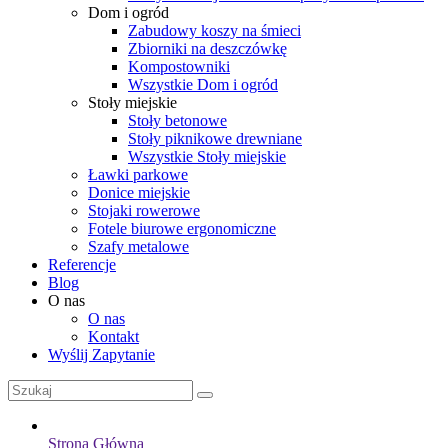
Dom i ogród
Zabudowy koszy na śmieci
Zbiorniki na deszczówkę
Kompostowniki
Wszystkie Dom i ogród
Stoły miejskie
Stoły betonowe
Stoły piknikowe drewniane
Wszystkie Stoły miejskie
Ławki parkowe
Donice miejskie
Stojaki rowerowe
Fotele biurowe ergonomiczne
Szafy metalowe
Referencje
Blog
O nas
O nas
Kontakt
Wyślij Zapytanie
Strona Główna