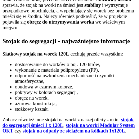
sprawia, że stojak na worki na śmieci jest
stabilny
i wytrzymuje
przypadkowe popchnięcia, a wypełniający się worek bez problemu
mieści się w środku. Należy również podkreślić, że w projekcie
pojawiła się
obręcz do utrzymywania worka
we właściwym
miejscu.
Stojak do segregacji - najważniejsze informacje
Siatkowy stojak na worek 120L
cechują przede wszystkim:
dostosowanie do worków o poj. 120 litrów,
wykonanie z materiału polipropylenu (PP),
odporność na uszkodzenia mechaniczne i czynniki
atmosferyczne,
obudowa w czarnym kolorze,
pokrywy w kolorach segregacji,
obręcz na worek,
ażurowa konstrukcja,
stożkowy kształt.
Zobacz również inne stojaki na worki z naszej oferty - m.in.
stojak
do segregacji śmieci 1 x 120L
,
stojak na worki Modular System
OKT
czy
stojak na odpady ze stelażem na kółkach 1x120L
.