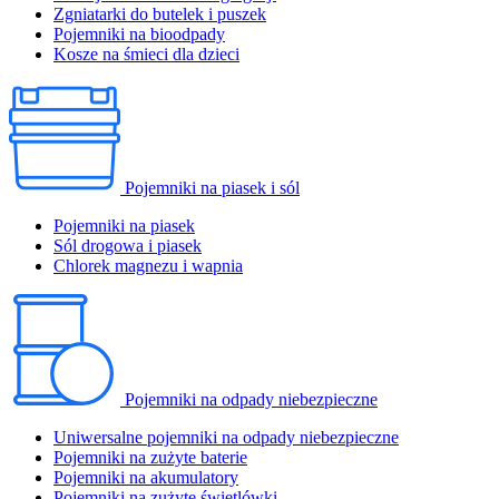
Zgniatarki do butelek i puszek
Pojemniki na bioodpady
Kosze na śmieci dla dzieci
Pojemniki na piasek i sól
Pojemniki na piasek
Sól drogowa i piasek
Chlorek magnezu i wapnia
Pojemniki na odpady niebezpieczne
Uniwersalne pojemniki na odpady niebezpieczne
Pojemniki na zużyte baterie
Pojemniki na akumulatory
Pojemniki na zużyte świetlówki