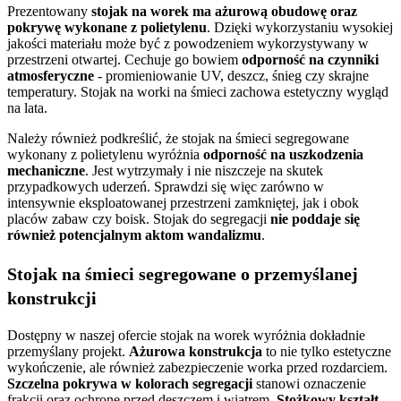
Prezentowany
stojak na worek ma ażurową obudowę oraz
pokrywę wykonane z polietylenu
. Dzięki wykorzystaniu wysokiej
jakości materiału może być z powodzeniem wykorzystywany w
przestrzeni otwartej. Cechuje go bowiem
odporność na czynniki
atmosferyczne
- promieniowanie UV, deszcz, śnieg czy skrajne
temperatury. Stojak na worki na śmieci zachowa estetyczny wygląd
na lata.
Należy również podkreślić, że stojak na śmieci segregowane
wykonany z polietylenu wyróżnia
odporność na uszkodzenia
mechaniczne
. Jest wytrzymały i nie niszczeje na skutek
przypadkowych uderzeń. Sprawdzi się więc zarówno w
intensywnie eksploatowanej przestrzeni zamkniętej, jak i obok
placów zabaw czy boisk. Stojak do segregacji
nie poddaje się
również potencjalnym aktom wandalizmu
.
Stojak na śmieci segregowane o przemyślanej
konstrukcji
Dostępny w naszej ofercie stojak na worek wyróżnia dokładnie
przemyślany projekt.
Ażurowa konstrukcja
to nie tylko estetyczne
wykończenie, ale również zabezpieczenie worka przed rozdarciem.
Szczelna pokrywa w kolorach segregacji
stanowi oznaczenie
frakcji oraz ochronę przed deszczem i wiatrem.
Stożkowy kształt