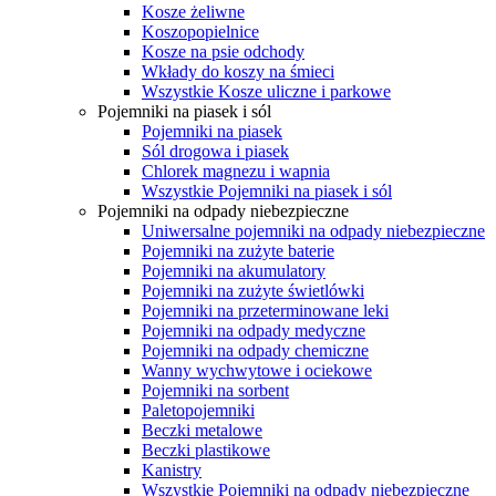
Kosze żeliwne
Koszopopielnice
Kosze na psie odchody
Wkłady do koszy na śmieci
Wszystkie Kosze uliczne i parkowe
Pojemniki na piasek i sól
Pojemniki na piasek
Sól drogowa i piasek
Chlorek magnezu i wapnia
Wszystkie Pojemniki na piasek i sól
Pojemniki na odpady niebezpieczne
Uniwersalne pojemniki na odpady niebezpieczne
Pojemniki na zużyte baterie
Pojemniki na akumulatory
Pojemniki na zużyte świetlówki
Pojemniki na przeterminowane leki
Pojemniki na odpady medyczne
Pojemniki na odpady chemiczne
Wanny wychwytowe i ociekowe
Pojemniki na sorbent
Paletopojemniki
Beczki metalowe
Beczki plastikowe
Kanistry
Wszystkie Pojemniki na odpady niebezpieczne