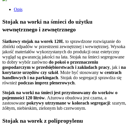
Opis
Stojak na worki na śmieci do użytku
wewnętrznego i zewnętrznego
Siatkowy stojak na worek 120L
to sprawdzone rozwiązanie do
zbiórki odpadów w przestrzeni zewnętrznej i wewnętrznej. Wysoka
jakość materiałów wykorzystanych do produkcji oraz estetyczny
wygląd są gwarancją jakości na lata. Stojak na śmieci segregowane
to dobry wybór zarówno
do pokoi o przeznaczeniu
gospodarczym w przedsiębiorstwach i zakładach pracy
, jak i
na
korytarze urzędów czy szkół
. Może być stosowany
w centrach
handlowych i na parkingach
. Stojak do segregacji sprawdza się
również
podczas imprez plenerowych
.
Stojak na worki na śmieci jest przystosowany do worków o
pojemności 120 litrów
. Ażurowa obudowa jest czarna, a
zastosowane
pokrywy utrzymane w kolorach segregacji
: szarym,
żółtym, niebieskim, zielonym lub czerwonym.
Stojak na worek z polipropylenu