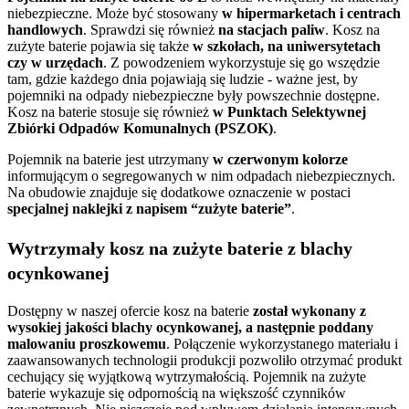
niebezpieczne. Może być stosowany
w hipermarketach i centrach
handlowych
. Sprawdzi się również
na stacjach paliw
. Kosz na
zużyte baterie pojawia się także
w szkołach, na uniwersytetach
czy w urzędach
. Z powodzeniem wykorzystuje się go wszędzie
tam, gdzie każdego dnia pojawiają się ludzie - ważne jest, by
pojemniki na odpady niebezpieczne były powszechnie dostępne.
Kosz na baterie stosuje się również
w Punktach Selektywnej
Zbiórki Odpadów Komunalnych (PSZOK)
.
Pojemnik na baterie jest utrzymany
w czerwonym kolorze
informującym o segregowanych w nim odpadach niebezpiecznych.
Na obudowie znajduje się dodatkowe oznaczenie w postaci
specjalnej naklejki z napisem “zużyte baterie”
.
Wytrzymały kosz na zużyte baterie z blachy
ocynkowanej
Dostępny w naszej ofercie kosz na baterie
został wykonany z
wysokiej jakości blachy ocynkowanej, a następnie poddany
malowaniu proszkowemu
. Połączenie wykorzystanego materiału i
zaawansowanych technologii produkcji pozwoliło otrzymać produkt
cechujący się wyjątkową wytrzymałością. Pojemnik na zużyte
baterie wykazuje się odpornością na większość czynników