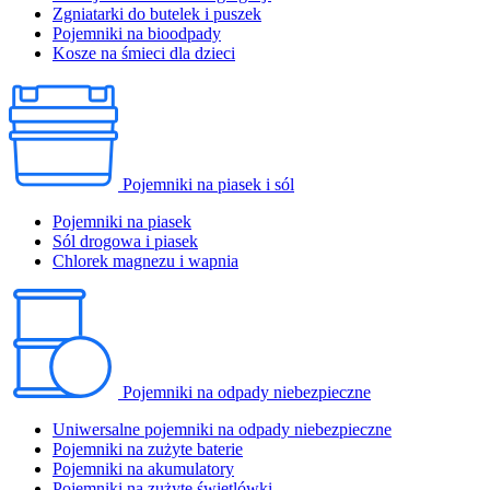
Zgniatarki do butelek i puszek
Pojemniki na bioodpady
Kosze na śmieci dla dzieci
Pojemniki na piasek i sól
Pojemniki na piasek
Sól drogowa i piasek
Chlorek magnezu i wapnia
Pojemniki na odpady niebezpieczne
Uniwersalne pojemniki na odpady niebezpieczne
Pojemniki na zużyte baterie
Pojemniki na akumulatory
Pojemniki na zużyte świetlówki