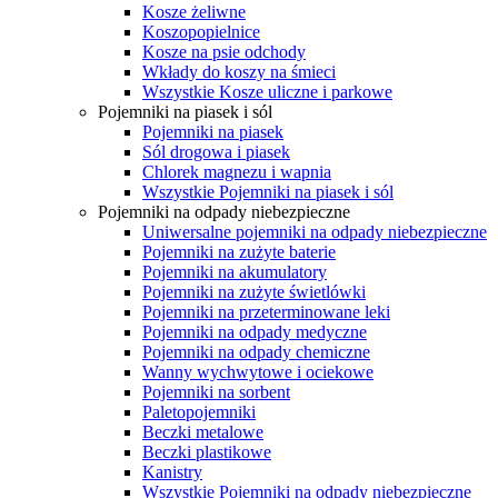
Kosze żeliwne
Koszopopielnice
Kosze na psie odchody
Wkłady do koszy na śmieci
Wszystkie Kosze uliczne i parkowe
Pojemniki na piasek i sól
Pojemniki na piasek
Sól drogowa i piasek
Chlorek magnezu i wapnia
Wszystkie Pojemniki na piasek i sól
Pojemniki na odpady niebezpieczne
Uniwersalne pojemniki na odpady niebezpieczne
Pojemniki na zużyte baterie
Pojemniki na akumulatory
Pojemniki na zużyte świetlówki
Pojemniki na przeterminowane leki
Pojemniki na odpady medyczne
Pojemniki na odpady chemiczne
Wanny wychwytowe i ociekowe
Pojemniki na sorbent
Paletopojemniki
Beczki metalowe
Beczki plastikowe
Kanistry
Wszystkie Pojemniki na odpady niebezpieczne