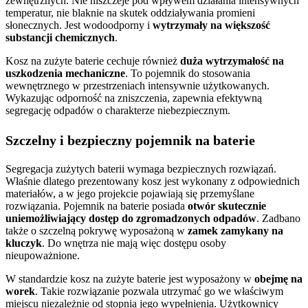
zewnętrznych. Nie niszczeje pod wpływem działania intensywnych
temperatur, nie blaknie na skutek oddziaływania promieni
słonecznych. Jest wodoodporny i
wytrzymały na większość
substancji chemicznych
.
Kosz na zużyte baterie cechuje również
duża wytrzymałość na
uszkodzenia mechaniczne
. To pojemnik do stosowania
wewnętrznego w przestrzeniach intensywnie użytkowanych.
Wykazując odporność na zniszczenia, zapewnia efektywną
segregację odpadów o charakterze niebezpiecznym.
Szczelny i bezpieczny pojemnik na baterie
Segregacja zużytych baterii wymaga bezpiecznych rozwiązań.
Właśnie dlatego prezentowany kosz jest wykonany z odpowiednich
materiałów, a w jego projekcie pojawiają się przemyślane
rozwiązania. Pojemnik na baterie posiada
otwór skutecznie
uniemożliwiający dostęp do zgromadzonych odpadów
. Zadbano
także o szczelną pokrywę wyposażoną w
zamek zamykany na
kluczyk
. Do wnętrza nie mają więc dostępu osoby
nieupoważnione.
W standardzie kosz na zużyte baterie jest wyposażony w
obejmę na
worek
. Takie rozwiązanie pozwala utrzymać go we właściwym
miejscu niezależnie od stopnia jego wypełnienia. Użytkownicy