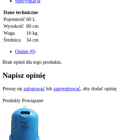
Specyfikacja
Dane techniczne
Pojemność
60 L
Wysokość
80 cm
Waga
16 kg
Średnica
34 cm
Opinie (0)
Brak opinii dla tego produktu.
Napisz opinię
Proszę się
zalogować
lub
zarejestrować
, aby dodać opinię
Produkty Powiązane