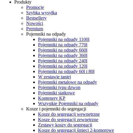
Produkty
Promocje
Szybka wysyłka
Bestsellery
Nowości
Premium
Pojemniki na odpady
Pojemniki na odpady 1100l
Pojemniki na odpady 770l
Pojemniki na odpady 660l
Pojemniki na odpady 360l
Pojemniki na odpady 240l
Pojemniki na odpady 120l
Pojemniki na odpady 60l i 80l
W zestawie taniej
Pojemniki metalowe na odpady
Pojemniki typu dzwon
Pojemniki siatkowe
Kontenery KP
Wszystkie Pojemniki na odpady
Kosze i pojemniki do segregacji
Kosze do segregacji wewnętrzne
Kosze do segregacji zewnętrzne
Zestawy koszy do segregacji
Kosze do segregacji śmieci 2-komorowe