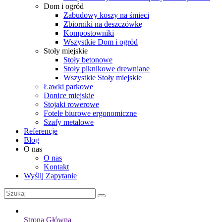
Dom i ogród
Zabudowy koszy na śmieci
Zbiorniki na deszczówkę
Kompostowniki
Wszystkie Dom i ogród
Stoły miejskie
Stoły betonowe
Stoły piknikowe drewniane
Wszystkie Stoły miejskie
Ławki parkowe
Donice miejskie
Stojaki rowerowe
Fotele biurowe ergonomiczne
Szafy metalowe
Referencje
Blog
O nas
O nas
Kontakt
Wyślij Zapytanie
Strona Główna