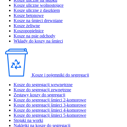
Kosze uliczne na słupku
Kosze uliczne wolnostojące
Kosze uliczne z daszkiem
Kosze betonowe
Kosze na śmieci drewniane
Kosze żeliwne
Koszopopielnice
Kosze na psie odchody
Wkłady do koszy na śmieci
Kosze i pojemniki do segregacji
Kosze do segregacji wewnętrzne
Kosze do segregacji zewnętrzne
Zestawy koszy do segregacji
Kosze do segregacji śmieci 2-komorowe
Kosze do segregacji śmieci 3-komorowe
Kosze do segregacji śmieci 4-komorowe
Kosze do segregacji śmieci 5-komorowe
Stojaki na worki
Naklejki na kosze do segregacji