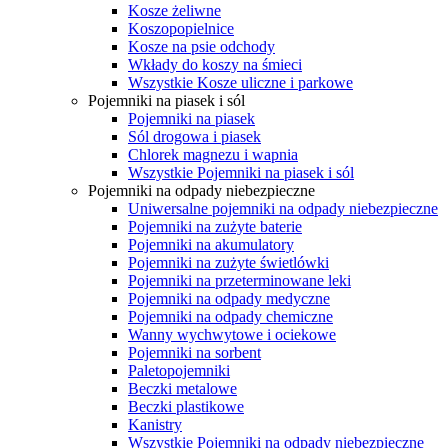
Kosze żeliwne
Koszopopielnice
Kosze na psie odchody
Wkłady do koszy na śmieci
Wszystkie Kosze uliczne i parkowe
Pojemniki na piasek i sól
Pojemniki na piasek
Sól drogowa i piasek
Chlorek magnezu i wapnia
Wszystkie Pojemniki na piasek i sól
Pojemniki na odpady niebezpieczne
Uniwersalne pojemniki na odpady niebezpieczne
Pojemniki na zużyte baterie
Pojemniki na akumulatory
Pojemniki na zużyte świetlówki
Pojemniki na przeterminowane leki
Pojemniki na odpady medyczne
Pojemniki na odpady chemiczne
Wanny wychwytowe i ociekowe
Pojemniki na sorbent
Paletopojemniki
Beczki metalowe
Beczki plastikowe
Kanistry
Wszystkie Pojemniki na odpady niebezpieczne