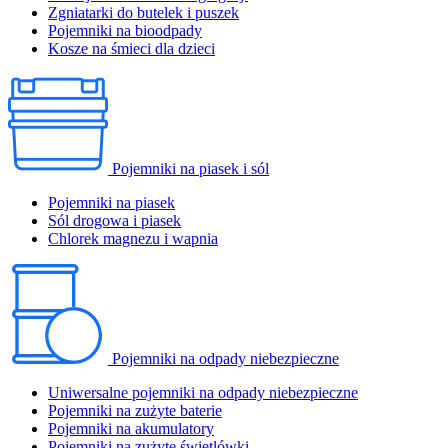
Zgniatarki do butelek i puszek
Pojemniki na bioodpady
Kosze na śmieci dla dzieci
Pojemniki na piasek i sól
Pojemniki na piasek
Sól drogowa i piasek
Chlorek magnezu i wapnia
Pojemniki na odpady niebezpieczne
Uniwersalne pojemniki na odpady niebezpieczne
Pojemniki na zużyte baterie
Pojemniki na akumulatory
Pojemniki na zużyte świetlówki