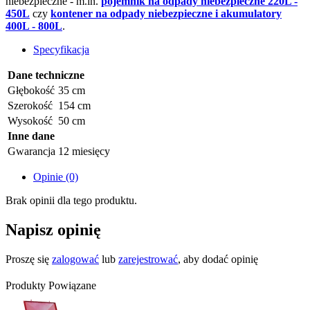
niebezpieczne - m.in.
pojemnik na odpady niebezpieczne 220L -
450L
czy
kontener na odpady niebezpieczne i akumulatory
400L - 800L
.
Specyfikacja
Dane techniczne
Głębokość
35 cm
Szerokość
154 cm
Wysokość
50 cm
Inne dane
Gwarancja
12 miesięcy
Opinie (0)
Brak opinii dla tego produktu.
Napisz opinię
Proszę się
zalogować
lub
zarejestrować
, aby dodać opinię
Produkty Powiązane