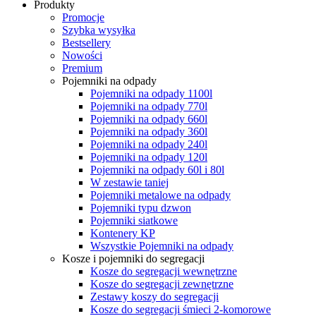
Produkty
Promocje
Szybka wysyłka
Bestsellery
Nowości
Premium
Pojemniki na odpady
Pojemniki na odpady 1100l
Pojemniki na odpady 770l
Pojemniki na odpady 660l
Pojemniki na odpady 360l
Pojemniki na odpady 240l
Pojemniki na odpady 120l
Pojemniki na odpady 60l i 80l
W zestawie taniej
Pojemniki metalowe na odpady
Pojemniki typu dzwon
Pojemniki siatkowe
Kontenery KP
Wszystkie Pojemniki na odpady
Kosze i pojemniki do segregacji
Kosze do segregacji wewnętrzne
Kosze do segregacji zewnętrzne
Zestawy koszy do segregacji
Kosze do segregacji śmieci 2-komorowe