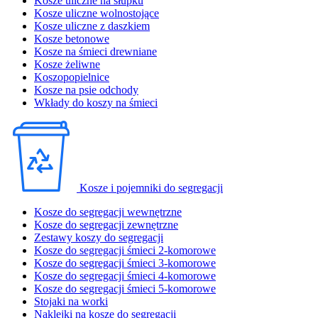
Kosze uliczne na słupku
Kosze uliczne wolnostojące
Kosze uliczne z daszkiem
Kosze betonowe
Kosze na śmieci drewniane
Kosze żeliwne
Koszopopielnice
Kosze na psie odchody
Wkłady do koszy na śmieci
Kosze i pojemniki do segregacji
Kosze do segregacji wewnętrzne
Kosze do segregacji zewnętrzne
Zestawy koszy do segregacji
Kosze do segregacji śmieci 2-komorowe
Kosze do segregacji śmieci 3-komorowe
Kosze do segregacji śmieci 4-komorowe
Kosze do segregacji śmieci 5-komorowe
Stojaki na worki
Naklejki na kosze do segregacji