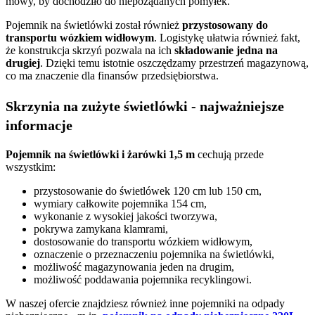
mowy, by dochodziło do niepożądanych pomyłek.
Pojemnik na świetlówki został również
przystosowany do
transportu wózkiem widłowym
. Logistykę ułatwia również fakt,
że konstrukcja skrzyń pozwala na ich
składowanie jedna na
drugiej
. Dzięki temu istotnie oszczędzamy przestrzeń magazynową,
co ma znaczenie dla finansów przedsiębiorstwa.
Skrzynia na zużyte świetlówki - najważniejsze
informacje
Pojemnik na świetlówki i żarówki 1,5 m
cechują przede
wszystkim:
przystosowanie do świetlówek 120 cm lub 150 cm,
wymiary całkowite pojemnika 154 cm,
wykonanie z wysokiej jakości tworzywa,
pokrywa zamykana klamrami,
dostosowanie do transportu wózkiem widłowym,
oznaczenie o przeznaczeniu pojemnika na świetlówki,
możliwość magazynowania jeden na drugim,
możliwość poddawania pojemnika recyklingowi.
W naszej ofercie znajdziesz również inne pojemniki na odpady