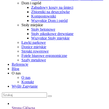
Dom i ogród
Zabudowy koszy na śmieci
Zbiorniki na deszczówkę
Kompostowniki
Wszystkie Dom i ogród
Stoły miejskie
Stoły betonowe
Stoły piknikowe drewniane
Wszystkie Stoły miejskie
Ławki parkowe
Donice miejskie
Stojaki rowerowe
Fotele biurowe ergonomiczne
Szafy metalowe
Referencje
Blog
O nas
O nas
Kontakt
Wyślij Zapytanie
Strona Główna