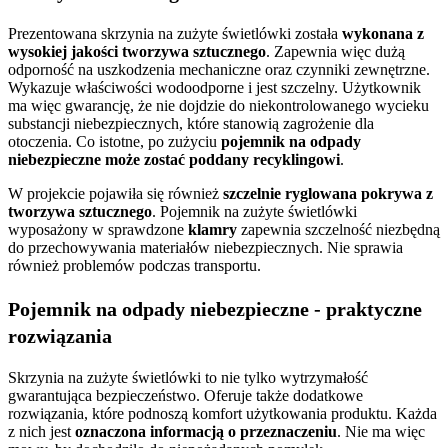
Prezentowana skrzynia na zużyte świetlówki została
wykonana z
wysokiej jakości tworzywa sztucznego
. Zapewnia więc dużą
odporność na uszkodzenia mechaniczne oraz czynniki zewnętrzne.
Wykazuje właściwości wodoodporne i jest szczelny. Użytkownik
ma więc gwarancję, że nie dojdzie do niekontrolowanego wycieku
substancji niebezpiecznych, które stanowią zagrożenie dla
otoczenia. Co istotne, po zużyciu
pojemnik na odpady
niebezpieczne może zostać poddany recyklingowi
.
W projekcie pojawiła się również
szczelnie ryglowana pokrywa z
tworzywa sztucznego
. Pojemnik na zużyte świetlówki
wyposażony w sprawdzone
klamry
zapewnia szczelność niezbędną
do przechowywania materiałów niebezpiecznych. Nie sprawia
również problemów podczas transportu.
Pojemnik na odpady niebezpieczne - praktyczne
rozwiązania
Skrzynia na zużyte świetlówki to nie tylko wytrzymałość
gwarantująca bezpieczeństwo. Oferuje także dodatkowe
rozwiązania, które podnoszą komfort użytkowania produktu. Każda
z nich jest
oznaczona informacją o przeznaczeniu
. Nie ma więc