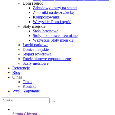
Dom i ogród
Zabudowy koszy na śmieci
Zbiorniki na deszczówkę
Kompostowniki
Wszystkie Dom i ogród
Stoły miejskie
Stoły betonowe
Stoły piknikowe drewniane
Wszystkie Stoły miejskie
Ławki parkowe
Donice miejskie
Stojaki rowerowe
Fotele biurowe ergonomiczne
Szafy metalowe
Referencje
Blog
O nas
O nas
Kontakt
Wyślij Zapytanie
Strona Główna