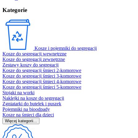
Kategorie
Kosze i pojemniki do segregacji
Kosze do segregacji wewnętrzne
Kosze do segregacji zewnętrzne
Zestawy koszy do segregacji
Kosze do segregacji śmieci 2-komorowe
Kosze do segregacji śmieci 3-komorowe
Kosze do segregacji śmieci 4-komorowe
Kosze do segregacji śmieci 5-komorowe
Stojaki na worki
Naklejki na kosze do segregacji
Zgniatarki do butelek i puszek
Pojemniki na bioodpady
Kosze na śmieci dla dzieci
Więcej kategorii...