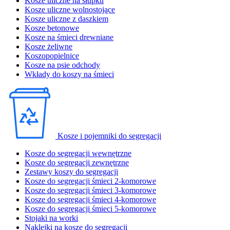
Kosze uliczne na słupku
Kosze uliczne wolnostojące
Kosze uliczne z daszkiem
Kosze betonowe
Kosze na śmieci drewniane
Kosze żeliwne
Koszopopielnice
Kosze na psie odchody
Wkłady do koszy na śmieci
Kosze i pojemniki do segregacji
Kosze do segregacji wewnętrzne
Kosze do segregacji zewnętrzne
Zestawy koszy do segregacji
Kosze do segregacji śmieci 2-komorowe
Kosze do segregacji śmieci 3-komorowe
Kosze do segregacji śmieci 4-komorowe
Kosze do segregacji śmieci 5-komorowe
Stojaki na worki
Naklejki na kosze do segregacji