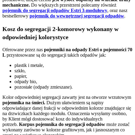
mechaniczne.
Do większych przestrzeni polecamy również
pojemnik do segregacji odpadów Estri 3-modułowy
, oraz nasz
bestsellerowy
pojemnik do wewnętrznej segregacji odpadów
.
Kosz do segregacji 2-komorowy wykonany w
odpowiedniej kolorystyce
Oferowane przez nas
pojemniki na odpady Estri o pojemności 70
L
przystosowane są do segregacji takich odpadów jak:
plastik i metale,
szkło,
papier,
odpady bio,
pozostałe (odpady zmieszane).
Kolor odpowiedniej segregacji zawarty jest na otworze wrzutowym
pojemnika na śmieci.
Dużym ułatwieniem są napisy
odpowiadające danej frakcji w odpowiednim kolorze znajdujące się
na drzwiczkach każdego modułu. Oznaczenia wysyłamy osobno,
by Klient mógł dostosować kosz do indywidualnych
potrzeb.
Korpus pojemnika do segregacji odpadów
może zostać
wykonany zarówno w kolorze grafitowym, jak i jasnoszarym co