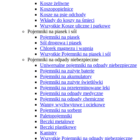
Kosze żeliwne
Koszopopielnice
Kosze na psie odchody
Wkłady do koszy na śmieci
Wszystkie Kosze uliczne i parkowe
Pojemniki na piasek i sól
Pojemniki na piasek
Sól drogowa i piasek
Chlorek magnezu i wapnia
Wszystkie Pojemniki na piasek i sól
Pojemniki na odpady niebezpieczne
Uniwersalne pojemniki na odpady niebezpieczne
Pojemniki na zużyte baterie
Pojemniki na akumulatory
Pojemniki na zużyte świetlówki
Pojemniki na przeterminowane leki
Pojemniki na odpady medyczne
Pojemniki na odpady chemiczne
Wanny wychwytowe i ociekowe
Pojemniki na sorbent
Paletopojemniki
Beczki metalowe
Beczki plastikowe
Kanistry
Wszystkie Pojemniki na odpady niebezpieczne