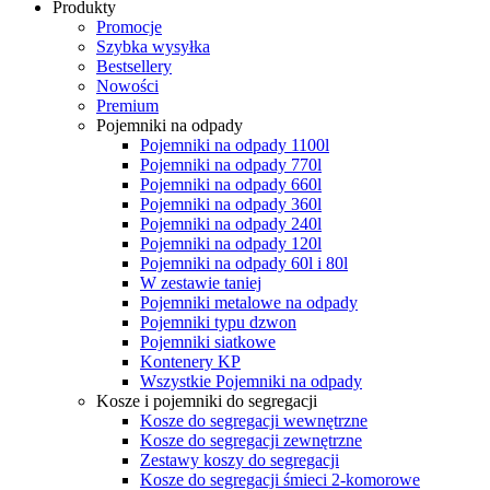
Produkty
Promocje
Szybka wysyłka
Bestsellery
Nowości
Premium
Pojemniki na odpady
Pojemniki na odpady 1100l
Pojemniki na odpady 770l
Pojemniki na odpady 660l
Pojemniki na odpady 360l
Pojemniki na odpady 240l
Pojemniki na odpady 120l
Pojemniki na odpady 60l i 80l
W zestawie taniej
Pojemniki metalowe na odpady
Pojemniki typu dzwon
Pojemniki siatkowe
Kontenery KP
Wszystkie Pojemniki na odpady
Kosze i pojemniki do segregacji
Kosze do segregacji wewnętrzne
Kosze do segregacji zewnętrzne
Zestawy koszy do segregacji
Kosze do segregacji śmieci 2-komorowe