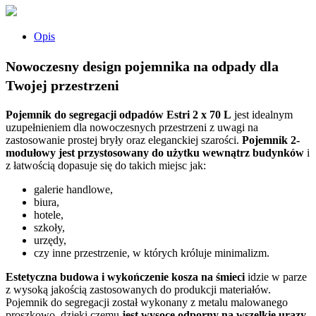
Opis
Nowoczesny design pojemnika na odpady dla
Twojej przestrzeni
Pojemnik do segregacji odpadów
Estri 2 x 70 L
jest idealnym
uzupełnieniem dla nowoczesnych przestrzeni z uwagi na
zastosowanie prostej bryły oraz eleganckiej szarości.
Pojemnik 2-
modułowy jest przystosowany do użytku wewnątrz budynków
i
z łatwością dopasuje się do takich miejsc jak:
galerie handlowe,
biura,
hotele,
szkoły,
urzędy,
czy inne przestrzenie, w których króluje minimalizm.
Estetyczna budowa i wykończenie
kosza na śmieci
idzie w parze
z wysoką jakością zastosowanych do produkcji materiałów.
Pojemnik do segregacji został wykonany z metalu malowanego
proszkowo, dzięki czemu
jest wysoce odporny na wszelkie urazy