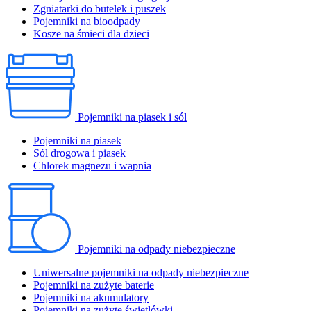
Zgniatarki do butelek i puszek
Pojemniki na bioodpady
Kosze na śmieci dla dzieci
Pojemniki na piasek i sól
Pojemniki na piasek
Sól drogowa i piasek
Chlorek magnezu i wapnia
Pojemniki na odpady niebezpieczne
Uniwersalne pojemniki na odpady niebezpieczne
Pojemniki na zużyte baterie
Pojemniki na akumulatory
Pojemniki na zużyte świetlówki