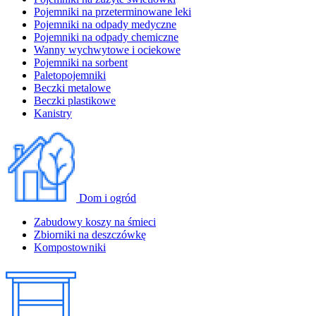
Pojemniki na przeterminowane leki
Pojemniki na odpady medyczne
Pojemniki na odpady chemiczne
Wanny wychwytowe i ociekowe
Pojemniki na sorbent
Paletopojemniki
Beczki metalowe
Beczki plastikowe
Kanistry
Dom i ogród
Zabudowy koszy na śmieci
Zbiorniki na deszczówkę
Kompostowniki