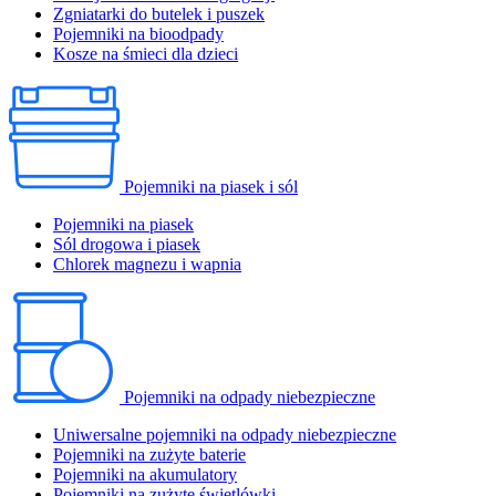
Zgniatarki do butelek i puszek
Pojemniki na bioodpady
Kosze na śmieci dla dzieci
Pojemniki na piasek i sól
Pojemniki na piasek
Sól drogowa i piasek
Chlorek magnezu i wapnia
Pojemniki na odpady niebezpieczne
Uniwersalne pojemniki na odpady niebezpieczne
Pojemniki na zużyte baterie
Pojemniki na akumulatory
Pojemniki na zużyte świetlówki