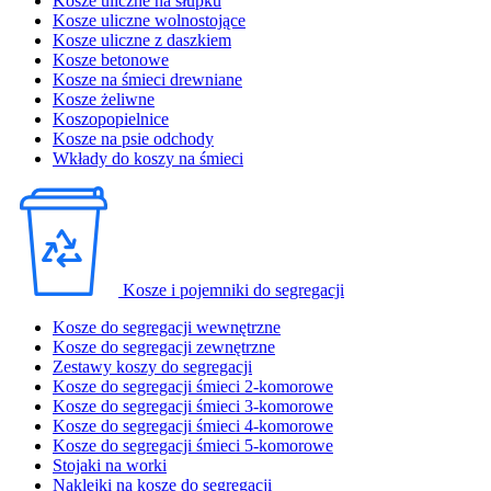
Kosze uliczne na słupku
Kosze uliczne wolnostojące
Kosze uliczne z daszkiem
Kosze betonowe
Kosze na śmieci drewniane
Kosze żeliwne
Koszopopielnice
Kosze na psie odchody
Wkłady do koszy na śmieci
Kosze i pojemniki do segregacji
Kosze do segregacji wewnętrzne
Kosze do segregacji zewnętrzne
Zestawy koszy do segregacji
Kosze do segregacji śmieci 2-komorowe
Kosze do segregacji śmieci 3-komorowe
Kosze do segregacji śmieci 4-komorowe
Kosze do segregacji śmieci 5-komorowe
Stojaki na worki
Naklejki na kosze do segregacji