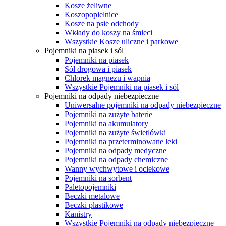
Kosze żeliwne
Koszopopielnice
Kosze na psie odchody
Wkłady do koszy na śmieci
Wszystkie Kosze uliczne i parkowe
Pojemniki na piasek i sól
Pojemniki na piasek
Sól drogowa i piasek
Chlorek magnezu i wapnia
Wszystkie Pojemniki na piasek i sól
Pojemniki na odpady niebezpieczne
Uniwersalne pojemniki na odpady niebezpieczne
Pojemniki na zużyte baterie
Pojemniki na akumulatory
Pojemniki na zużyte świetlówki
Pojemniki na przeterminowane leki
Pojemniki na odpady medyczne
Pojemniki na odpady chemiczne
Wanny wychwytowe i ociekowe
Pojemniki na sorbent
Paletopojemniki
Beczki metalowe
Beczki plastikowe
Kanistry
Wszystkie Pojemniki na odpady niebezpieczne