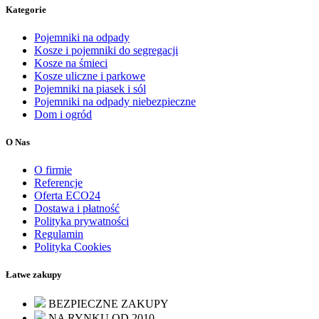
Kategorie
Pojemniki na odpady
Kosze i pojemniki do segregacji
Kosze na śmieci
Kosze uliczne i parkowe
Pojemniki na piasek i sól
Pojemniki na odpady niebezpieczne
Dom i ogród
O Nas
O firmie
Referencje
Oferta ECO24
Dostawa i płatność
Polityka prywatności
Regulamin
Polityka Cookies
Łatwe zakupy
BEZPIECZNE ZAKUPY
NA RYNKU OD 2010