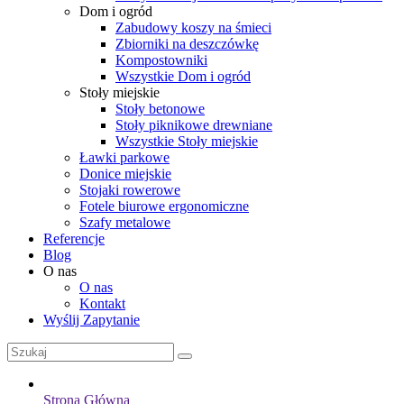
Dom i ogród
Zabudowy koszy na śmieci
Zbiorniki na deszczówkę
Kompostowniki
Wszystkie Dom i ogród
Stoły miejskie
Stoły betonowe
Stoły piknikowe drewniane
Wszystkie Stoły miejskie
Ławki parkowe
Donice miejskie
Stojaki rowerowe
Fotele biurowe ergonomiczne
Szafy metalowe
Referencje
Blog
O nas
O nas
Kontakt
Wyślij Zapytanie
Strona Główna