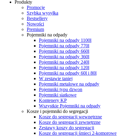
Produkty
Promocje
Szybka wysyłka
Bestsellery
Nowości
Premium
Pojemniki na odpady
Pojemniki na odpady 1100l
Pojemniki na odpady 770l
Pojemniki na odpady 660l
Pojemniki na odpady 360l
Pojemniki na odpady 240l
Pojemniki na odpady 120l
Pojemniki na odpady 60l i 80l
W zestawie taniej
Pojemniki metalowe na odpady
Pojemniki typu dzwon
Pojemniki siatkowe
Kontenery KP
Wszystkie Pojemniki na odpady
Kosze i pojemniki do segregacji
Kosze do segregacji wewnętrzne
Kosze do segregacji zewnętrzne
Zestawy koszy do segregacji
Kosze do segregacji śmieci 2-komorowe