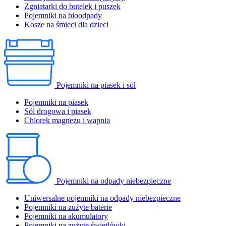
Zgniatarki do butelek i puszek
Pojemniki na bioodpady
Kosze na śmieci dla dzieci
Pojemniki na piasek i sól
Pojemniki na piasek
Sól drogowa i piasek
Chlorek magnezu i wapnia
Pojemniki na odpady niebezpieczne
Uniwersalne pojemniki na odpady niebezpieczne
Pojemniki na zużyte baterie
Pojemniki na akumulatory
Pojemniki na zużyte świetlówki