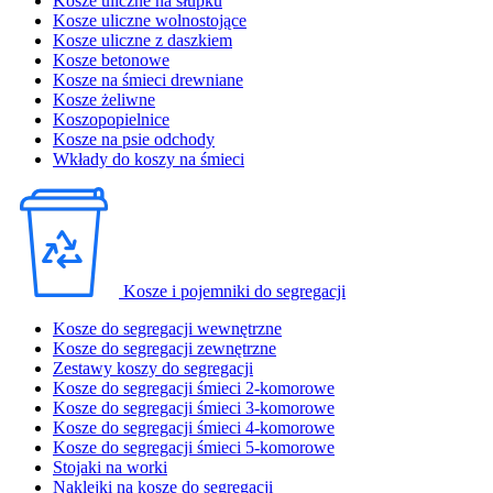
Kosze uliczne na słupku
Kosze uliczne wolnostojące
Kosze uliczne z daszkiem
Kosze betonowe
Kosze na śmieci drewniane
Kosze żeliwne
Koszopopielnice
Kosze na psie odchody
Wkłady do koszy na śmieci
Kosze i pojemniki do segregacji
Kosze do segregacji wewnętrzne
Kosze do segregacji zewnętrzne
Zestawy koszy do segregacji
Kosze do segregacji śmieci 2-komorowe
Kosze do segregacji śmieci 3-komorowe
Kosze do segregacji śmieci 4-komorowe
Kosze do segregacji śmieci 5-komorowe
Stojaki na worki
Naklejki na kosze do segregacji