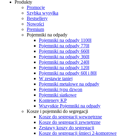
Produkty
Promocje
Szybka wysyłka
Bestsellery
Nowości
Premium
Pojemniki na odpady
Pojemniki na odpady 1100l
Pojemniki na odpady 770l
Pojemniki na odpady 660l
Pojemniki na odpady 360l
Pojemniki na odpady 240l
Pojemniki na odpady 120l
Pojemniki na odpady 60l i 80l
W zestawie taniej
Pojemniki metalowe na odpady
Pojemniki typu dzwon
Pojemniki siatkowe
Kontenery KP
Wszystkie Pojemniki na odpady
Kosze i pojemniki do segregacji
Kosze do segregacji wewnętrzne
Kosze do segregacji zewnętrzne
Zestawy koszy do segregacji
Kosze do segregacji śmieci 2-komorowe