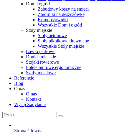
Dom i ogród
Zabudowy koszy na śmieci
Zbiorniki na deszczówkę
Kompostowniki
Wszystkie Dom i ogród
Stoły miejskie
Stoły betonowe
Stoły piknikowe drewniane
Wszystkie Stoły miejskie
Ławki parkowe
Donice miejskie
Stojaki rowerowe
Fotele biurowe ergonomiczne
Szafy metalowe
Referencje
Blog
O nas
O nas
Kontakt
Wyślij Zapytanie
Strona Główna