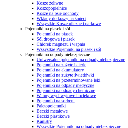
Kosze żeliwne
Koszopopielnice
Kosze na psie odchody
Wkłady do koszy na śmieci
Wszystkie Kosze uliczne i parkowe
Pojemniki na piasek i sól
Pojemniki na piasek
Sól drogowa i piasek
Chlorek magnezu i wapnia
Wszystkie Pojemniki na piasek i sól
Pojemniki na odpady niebezpieczne
Uniwersalne pojemniki na odpady niebezpieczne
Pojemniki na zużyte baterie
Pojemniki na akumulatory
Pojemniki na zużyte świetlówki
Pojemniki na przeterminowane leki
Pojemniki na odpady medyczne
Pojemniki na odpady chemiczne
Wanny wychwytowe i ociekowe
Pojemniki na sorbent
Paletopojemniki
Beczki metalowe
Beczki plastikowe
Kanistry
Wszystkie Pojemniki na odpady niebezpieczne