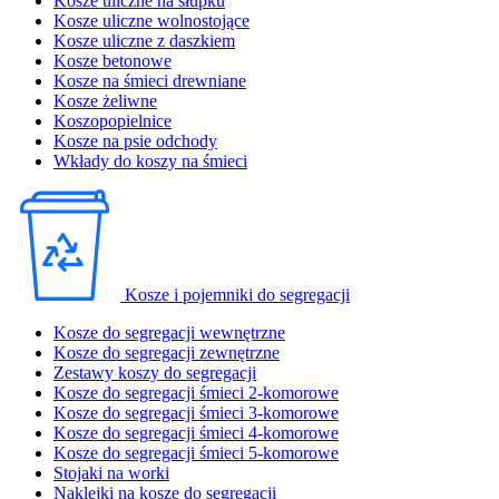
Kosze uliczne na słupku
Kosze uliczne wolnostojące
Kosze uliczne z daszkiem
Kosze betonowe
Kosze na śmieci drewniane
Kosze żeliwne
Koszopopielnice
Kosze na psie odchody
Wkłady do koszy na śmieci
Kosze i pojemniki do segregacji
Kosze do segregacji wewnętrzne
Kosze do segregacji zewnętrzne
Zestawy koszy do segregacji
Kosze do segregacji śmieci 2-komorowe
Kosze do segregacji śmieci 3-komorowe
Kosze do segregacji śmieci 4-komorowe
Kosze do segregacji śmieci 5-komorowe
Stojaki na worki
Naklejki na kosze do segregacji