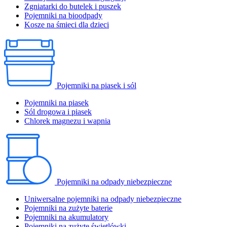
Zgniatarki do butelek i puszek
Pojemniki na bioodpady
Kosze na śmieci dla dzieci
Pojemniki na piasek i sól
Pojemniki na piasek
Sól drogowa i piasek
Chlorek magnezu i wapnia
Pojemniki na odpady niebezpieczne
Uniwersalne pojemniki na odpady niebezpieczne
Pojemniki na zużyte baterie
Pojemniki na akumulatory
Pojemniki na zużyte świetlówki