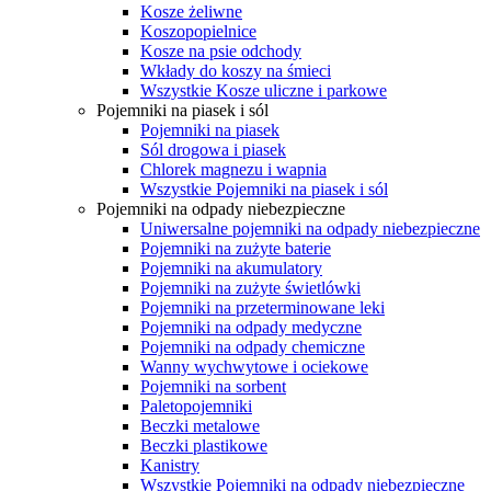
Kosze żeliwne
Koszopopielnice
Kosze na psie odchody
Wkłady do koszy na śmieci
Wszystkie Kosze uliczne i parkowe
Pojemniki na piasek i sól
Pojemniki na piasek
Sól drogowa i piasek
Chlorek magnezu i wapnia
Wszystkie Pojemniki na piasek i sól
Pojemniki na odpady niebezpieczne
Uniwersalne pojemniki na odpady niebezpieczne
Pojemniki na zużyte baterie
Pojemniki na akumulatory
Pojemniki na zużyte świetlówki
Pojemniki na przeterminowane leki
Pojemniki na odpady medyczne
Pojemniki na odpady chemiczne
Wanny wychwytowe i ociekowe
Pojemniki na sorbent
Paletopojemniki
Beczki metalowe
Beczki plastikowe
Kanistry
Wszystkie Pojemniki na odpady niebezpieczne