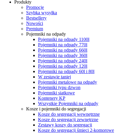
Produkty
Promocje
Szybka wysyłka
Bestsellery
Nowości
Premium
Pojemniki na odpady
Pojemniki na odpady 1100l
Pojemniki na odpady 770l
Pojemniki na odpady 660l
Pojemniki na odpady 360l
Pojemniki na odpady 240l
Pojemniki na odpady 120l
Pojemniki na odpady 60l i 80l
W zestawie taniej
Pojemniki metalowe na odpady
Pojemniki typu dzwon
Pojemniki siatkowe
Kontenery KP
Wszystkie Pojemniki na odpady
Kosze i pojemniki do segregacji
Kosze do segregacji wewnętrzne
Kosze do segregacji zewnętrzne
Zestawy koszy do segregacji
Kosze do segregacji śmieci 2-komorowe