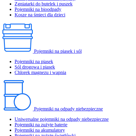
Zgniatarki do butelek i puszek
Pojemniki na bioodpady
Kosze na śmieci dla dzieci
Pojemniki na piasek i sól
Pojemniki na piasek
Sól drogowa i piasek
Chlorek magnezu i wapnia
Pojemniki na odpady niebezpieczne
Uniwersalne pojemniki na odpady niebezpieczne
Pojemniki na zużyte baterie
Pojemniki na akumulatory
Pojemniki na zużyte świetlówki