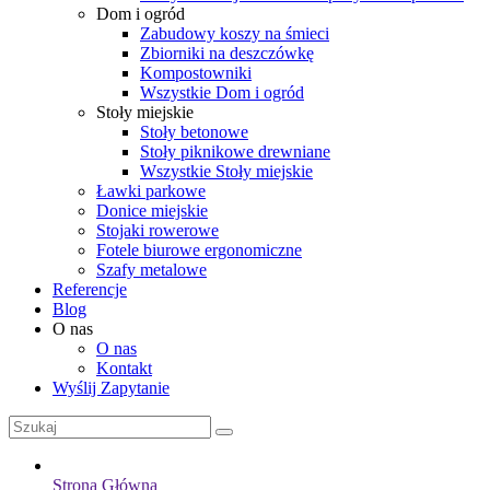
Dom i ogród
Zabudowy koszy na śmieci
Zbiorniki na deszczówkę
Kompostowniki
Wszystkie Dom i ogród
Stoły miejskie
Stoły betonowe
Stoły piknikowe drewniane
Wszystkie Stoły miejskie
Ławki parkowe
Donice miejskie
Stojaki rowerowe
Fotele biurowe ergonomiczne
Szafy metalowe
Referencje
Blog
O nas
O nas
Kontakt
Wyślij Zapytanie
Strona Główna