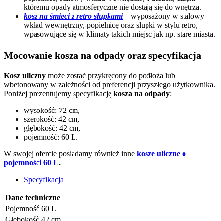
któremu opady atmosferyczne nie dostają się do wnętrza.
kosz na śmieci z retro słupkami
– wyposażony w stalowy
wkład wewnętrzny, popielnicę oraz słupki w stylu retro,
wpasowujące się w klimaty takich miejsc jak np. stare miasta.
Mocowanie kosza na odpady oraz specyfikacja
Kosz uliczny
może zostać przykręcony do podłoża lub
wbetonowany w zależności od preferencji przyszłego użytkownika.
Poniżej prezentujemy specyfikację
kosza na odpady
:
wysokość: 72 cm,
szerokość: 42 cm,
głębokość: 42 cm,
pojemność: 60 L.
W swojej ofercie posiadamy również inne
kosze uliczne o
pojemności 60 L
.
Specyfikacja
Dane techniczne
Pojemność
60 L
Głębokość
42 cm