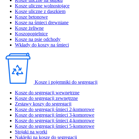
Kosze uliczne na słupku
Kosze uliczne wolnostojące
Kosze uliczne z daszkiem
Kosze betonowe
Kosze na śmieci drewniane
Kosze żeliwne
Koszopopielnice
Kosze na psie odchody
Wkłady do koszy na śmieci
Kosze i pojemniki do segregacji
Kosze do segregacji wewnętrzne
Kosze do segregacji zewnętrzne
Zestawy koszy do segregacji
Kosze do segregacji śmieci 2-komorowe
Kosze do segregacji śmieci 3-komorowe
Kosze do segregacji śmieci 4-komorowe
Kosze do segregacji śmieci 5-komorowe
Stojaki na worki
Naklejki na kosze do segregacji