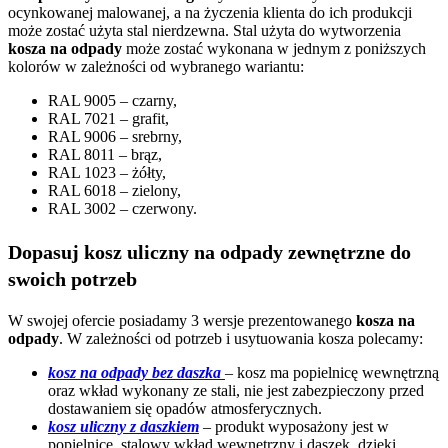
ocynkowanej malowanej, a na życzenia klienta do ich produkcji
może zostać użyta stal nierdzewna. Stal użyta do wytworzenia
kosza na odpady
może zostać wykonana w jednym z poniższych
kolorów w zależności od wybranego wariantu:
RAL 9005 – czarny,
RAL 7021 – grafit,
RAL 9006 – srebrny,
RAL 8011 – brąz,
RAL 1023 – żółty,
RAL 6018 – zielony,
RAL 3002 – czerwony.
Dopasuj kosz uliczny na odpady zewnętrzne do
swoich potrzeb
W swojej ofercie posiadamy 3 wersje prezentowanego
kosza na
odpady
. W zależności od potrzeb i usytuowania kosza polecamy:
kosz na odpady bez daszka
– kosz ma popielnicę wewnętrzną
oraz wkład wykonany ze stali, nie jest zabezpieczony przed
dostawaniem się opadów atmosferycznych.
kosz uliczny z daszkiem
– produkt wyposażony jest w
popielnice, stalowy wkład wewnętrzny i daszek, dzięki