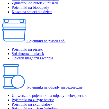
Zgniatarki do butelek i puszek
Pojemniki na bioodpady
Kosze na śmieci dla dzieci
Pojemniki na piasek i sól
Pojemniki na piasek
Sól drogowa i piasek
Chlorek magnezu i wapnia
Pojemniki na odpady niebezpieczne
Uniwersalne pojemniki na odpady niebezpieczne
Pojemniki na zużyte baterie
Pojemniki na akumulatory
Pojemniki na zużyte świetlówki