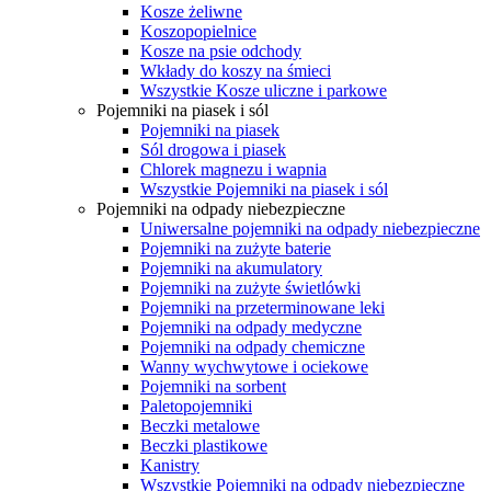
Kosze żeliwne
Koszopopielnice
Kosze na psie odchody
Wkłady do koszy na śmieci
Wszystkie Kosze uliczne i parkowe
Pojemniki na piasek i sól
Pojemniki na piasek
Sól drogowa i piasek
Chlorek magnezu i wapnia
Wszystkie Pojemniki na piasek i sól
Pojemniki na odpady niebezpieczne
Uniwersalne pojemniki na odpady niebezpieczne
Pojemniki na zużyte baterie
Pojemniki na akumulatory
Pojemniki na zużyte świetlówki
Pojemniki na przeterminowane leki
Pojemniki na odpady medyczne
Pojemniki na odpady chemiczne
Wanny wychwytowe i ociekowe
Pojemniki na sorbent
Paletopojemniki
Beczki metalowe
Beczki plastikowe
Kanistry
Wszystkie Pojemniki na odpady niebezpieczne