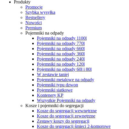
Produkty
Promocje
Szybka wysyłka
Bestsellery
Nowości
Premium
Pojemniki na odpady
Pojemniki na odpady 1100l
Pojemniki na odpady 770l
Pojemniki na odpady 660l
Pojemniki na odpady 360l
Pojemniki na odpady 240l
Pojemniki na odpady 120l
Pojemniki na odpady 60l i 80l
W zestawie taniej
Pojemniki metalowe na odpady
Pojemniki typu dzwon
Pojemniki siatkowe
Kontenery KP
Wszystkie Pojemniki na odpady
Kosze i pojemniki do segregacji
Kosze do segregacji wewnętrzne
Kosze do segregacji zewnętrzne
Zestawy koszy do segregacji
Kosze do segregacji śmieci 2-komorowe