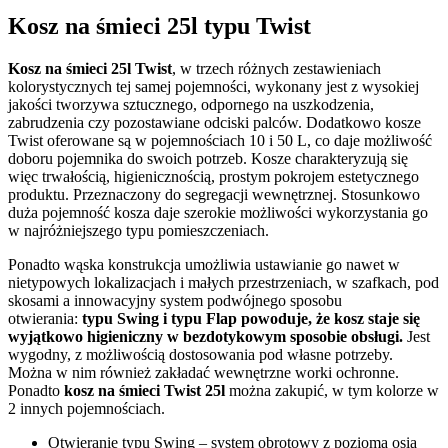
Kosz na śmieci 25l typu Twist
Kosz na śmieci 25l Twist
, w trzech różnych zestawieniach
kolorystycznych tej samej pojemności, wykonany jest z wysokiej
jakości tworzywa sztucznego, odpornego na uszkodzenia,
zabrudzenia czy pozostawiane odciski palców. Dodatkowo kosze
Twist oferowane są w pojemnościach 10 i 50 L, co daje możliwość
doboru pojemnika do swoich potrzeb. Kosze charakteryzują się
więc trwałością, higienicznością, prostym pokrojem estetycznego
produktu. Przeznaczony do segregacji wewnętrznej. Stosunkowo
duża pojemność kosza daje szerokie możliwości wykorzystania go
w najróżniejszego typu pomieszczeniach.
Ponadto wąska konstrukcja umożliwia ustawianie go nawet w
nietypowych lokalizacjach i małych przestrzeniach, w szafkach, pod
skosami a innowacyjny system podwójnego sposobu
otwierania:
typu Swing i typu Flap
powoduje, że kosz staje się
wyjątkowo higieniczny w bezdotykowym sposobie obsługi.
Jest
wygodny, z możliwością dostosowania pod własne potrzeby.
Można w nim również zakładać wewnętrzne worki ochronne.
Ponadto
kosz na śmieci Twist 25l
można zakupić, w tym kolorze w
2 innych pojemnościach.
Otwieranie typu Swing – system obrotowy z poziomą osią