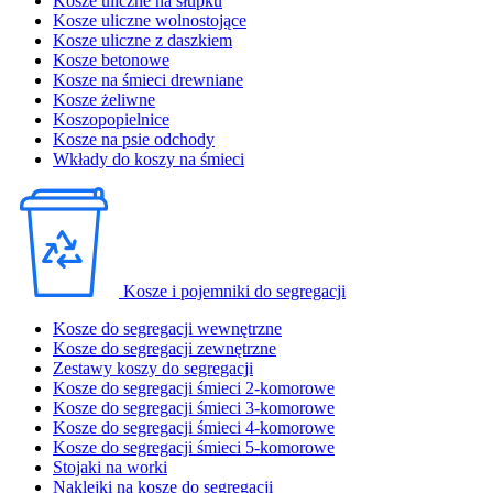
Kosze uliczne na słupku
Kosze uliczne wolnostojące
Kosze uliczne z daszkiem
Kosze betonowe
Kosze na śmieci drewniane
Kosze żeliwne
Koszopopielnice
Kosze na psie odchody
Wkłady do koszy na śmieci
Kosze i pojemniki do segregacji
Kosze do segregacji wewnętrzne
Kosze do segregacji zewnętrzne
Zestawy koszy do segregacji
Kosze do segregacji śmieci 2-komorowe
Kosze do segregacji śmieci 3-komorowe
Kosze do segregacji śmieci 4-komorowe
Kosze do segregacji śmieci 5-komorowe
Stojaki na worki
Naklejki na kosze do segregacji