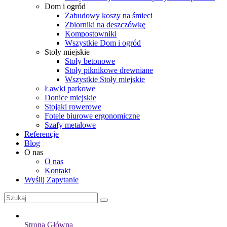
Dom i ogród
Zabudowy koszy na śmieci
Zbiorniki na deszczówkę
Kompostowniki
Wszystkie Dom i ogród
Stoły miejskie
Stoły betonowe
Stoły piknikowe drewniane
Wszystkie Stoły miejskie
Ławki parkowe
Donice miejskie
Stojaki rowerowe
Fotele biurowe ergonomiczne
Szafy metalowe
Referencje
Blog
O nas
O nas
Kontakt
Wyślij Zapytanie
Strona Główna