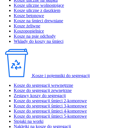
Kosze uliczne na słupku
Kosze uliczne wolnostojące
Kosze uliczne z daszkiem
Kosze betonowe
Kosze na śmieci drewniane
Kosze żeliwne
Koszopopielnice
Kosze na psie odchody
Wkłady do koszy na śmieci
Kosze i pojemniki do segregacji
Kosze do segregacji wewnętrzne
Kosze do segregacji zewnętrzne
Zestawy koszy do segregacji
Kosze do segregacji śmieci 2-komorowe
Kosze do segregacji śmieci 3-komorowe
Kosze do segregacji śmieci 4-komorowe
Kosze do segregacji śmieci 5-komorowe
Stojaki na worki
Naklejki na kosze do segregacji