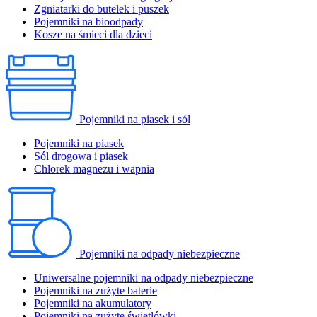
Zgniatarki do butelek i puszek
Pojemniki na bioodpady
Kosze na śmieci dla dzieci
Pojemniki na piasek i sól
Pojemniki na piasek
Sól drogowa i piasek
Chlorek magnezu i wapnia
Pojemniki na odpady niebezpieczne
Uniwersalne pojemniki na odpady niebezpieczne
Pojemniki na zużyte baterie
Pojemniki na akumulatory
Pojemniki na zużyte świetlówki