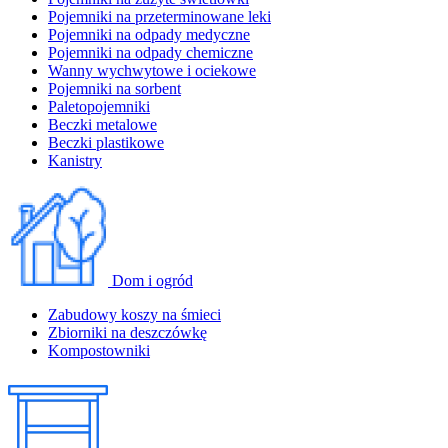
Pojemniki na przeterminowane leki
Pojemniki na odpady medyczne
Pojemniki na odpady chemiczne
Wanny wychwytowe i ociekowe
Pojemniki na sorbent
Paletopojemniki
Beczki metalowe
Beczki plastikowe
Kanistry
Dom i ogród
Zabudowy koszy na śmieci
Zbiorniki na deszczówkę
Kompostowniki