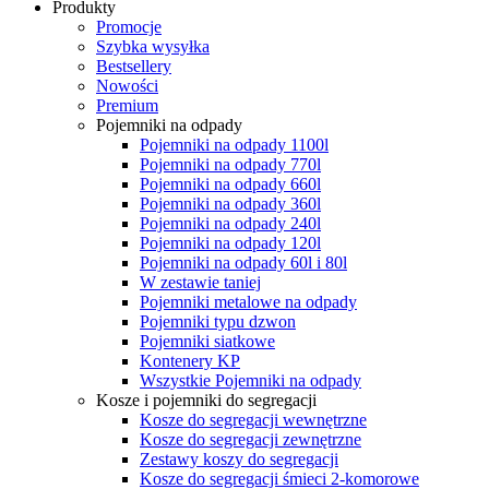
Produkty
Promocje
Szybka wysyłka
Bestsellery
Nowości
Premium
Pojemniki na odpady
Pojemniki na odpady 1100l
Pojemniki na odpady 770l
Pojemniki na odpady 660l
Pojemniki na odpady 360l
Pojemniki na odpady 240l
Pojemniki na odpady 120l
Pojemniki na odpady 60l i 80l
W zestawie taniej
Pojemniki metalowe na odpady
Pojemniki typu dzwon
Pojemniki siatkowe
Kontenery KP
Wszystkie Pojemniki na odpady
Kosze i pojemniki do segregacji
Kosze do segregacji wewnętrzne
Kosze do segregacji zewnętrzne
Zestawy koszy do segregacji
Kosze do segregacji śmieci 2-komorowe