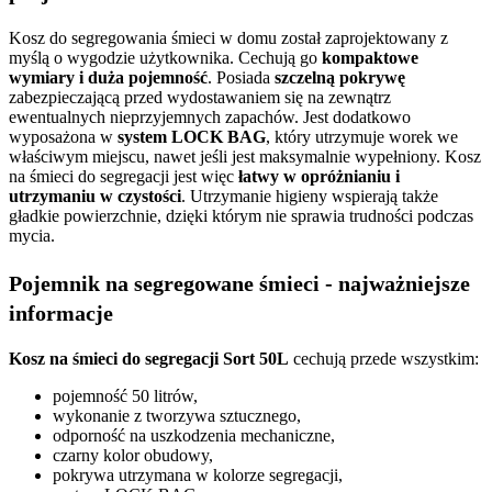
Kosz do segregowania śmieci w domu został zaprojektowany z
myślą o wygodzie użytkownika. Cechują go
kompaktowe
wymiary i duża pojemność
. Posiada
szczelną pokrywę
zabezpieczającą przed wydostawaniem się na zewnątrz
ewentualnych nieprzyjemnych zapachów. Jest dodatkowo
wyposażona w
system LOCK BAG
, który utrzymuje worek we
właściwym miejscu, nawet jeśli jest maksymalnie wypełniony. Kosz
na śmieci do segregacji jest więc
łatwy w opróżnianiu i
utrzymaniu w czystości
. Utrzymanie higieny wspierają także
gładkie powierzchnie, dzięki którym nie sprawia trudności podczas
mycia.
Pojemnik na segregowane śmieci - najważniejsze
informacje
Kosz na śmieci do segregacji Sort 50L
cechują przede wszystkim:
pojemność 50 litrów,
wykonanie z tworzywa sztucznego,
odporność na uszkodzenia mechaniczne,
czarny kolor obudowy,
pokrywa utrzymana w kolorze segregacji,