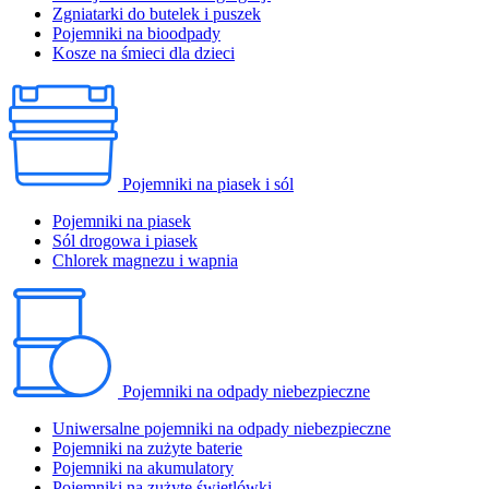
Zgniatarki do butelek i puszek
Pojemniki na bioodpady
Kosze na śmieci dla dzieci
Pojemniki na piasek i sól
Pojemniki na piasek
Sól drogowa i piasek
Chlorek magnezu i wapnia
Pojemniki na odpady niebezpieczne
Uniwersalne pojemniki na odpady niebezpieczne
Pojemniki na zużyte baterie
Pojemniki na akumulatory
Pojemniki na zużyte świetlówki