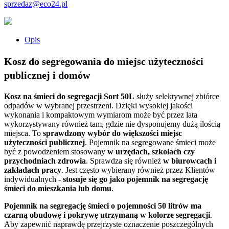
sprzedaz@eco24.pl
Opis
Kosz do segregowania do miejsc użyteczności
publicznej i domów
Kosz na śmieci do segregacji Sort 50L
służy selektywnej zbiórce
odpadów w wybranej przestrzeni. Dzięki wysokiej jakości
wykonania i kompaktowym wymiarom może być przez lata
wykorzystywany również tam, gdzie nie dysponujemy dużą ilością
miejsca. To
sprawdzony wybór do większości miejsc
użyteczności publicznej
. Pojemnik na segregowane śmieci może
być z powodzeniem stosowany
w urzędach, szkołach czy
przychodniach zdrowia
. Sprawdza się również
w biurowcach i
zakładach pracy
. Jest często wybierany również przez Klientów
indywidualnych -
stosuje się go jako pojemnik na segregację
śmieci do mieszkania lub domu
.
Pojemnik na segregację śmieci o pojemności 50 litrów ma
czarną obudowę i pokrywę utrzymaną w kolorze segregacji
.
Aby zapewnić naprawdę przejrzyste oznaczenie poszczególnych