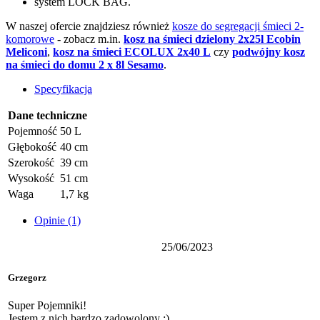
system LOCK BAG.
W naszej ofercie znajdziesz również
kosze do segregacji śmieci 2-
komorowe
- zobacz m.in.
kosz na śmieci dzielony 2x25l Ecobin
Meliconi
,
kosz na śmieci ECOLUX 2x40 L
czy
podwójny kosz
na śmieci do domu 2 x 8l Sesamo
.
Specyfikacja
Dane techniczne
Pojemność
50 L
Głębokość
40 cm
Szerokość
39 cm
Wysokość
51 cm
Waga
1,7 kg
Opinie (1)
25/06/2023
Grzegorz
Super Pojemniki!
Jestem z nich bardzo zadowolony :)