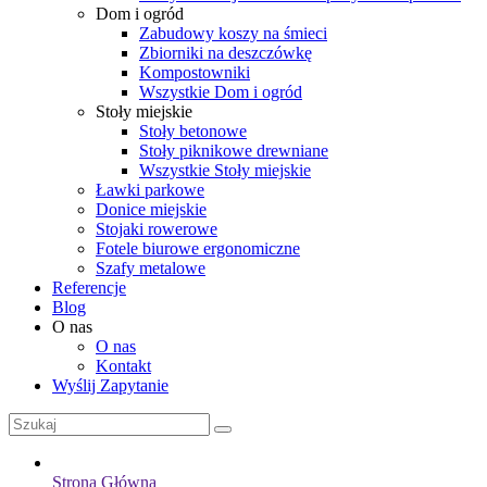
Dom i ogród
Zabudowy koszy na śmieci
Zbiorniki na deszczówkę
Kompostowniki
Wszystkie Dom i ogród
Stoły miejskie
Stoły betonowe
Stoły piknikowe drewniane
Wszystkie Stoły miejskie
Ławki parkowe
Donice miejskie
Stojaki rowerowe
Fotele biurowe ergonomiczne
Szafy metalowe
Referencje
Blog
O nas
O nas
Kontakt
Wyślij Zapytanie
Strona Główna