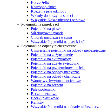
Kosze żeliwne
Koszopopielnice
Kosze na psie odchody
Wkłady do koszy na śmieci
Wszystkie Kosze uliczne i parkowe
Pojemniki na piasek i sól
Pojemniki na piasek
Sól drogowa i piasek
Chlorek magnezu i wapnia
Wszystkie Pojemniki na piasek i sól
Pojemniki na odpady niebezpieczne
Uniwersalne pojemniki na odpady niebezpieczne
Pojemniki na zużyte baterie
Pojemniki na akumulatory
Pojemniki na zużyte świetlówki
Pojemniki na przeterminowane leki
Pojemniki na odpady medyczne
Pojemniki na odpady chemiczne
Wanny wychwytowe i ociekowe
Pojemniki na sorbent
Paletopojemniki
Beczki metalowe
Beczki plastikowe
Kanistry
Wszystkie Pojemniki na odpady niebezpieczne