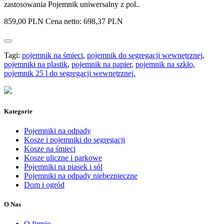
zastosowania Pojemnik uniwersalny z pol..
859,00 PLN
Cena netto: 698,37 PLN
Tagi:
pojemnik na śmieci
,
pojemnik do segregacji wewnętrznej
,
pojemniki na plastik
,
pojemnik na papier
,
pojemnik na szkło
,
pojemnik 25 l do segregacji wewnętrznej.
Kategorie
Pojemniki na odpady
Kosze i pojemniki do segregacji
Kosze na śmieci
Kosze uliczne i parkowe
Pojemniki na piasek i sól
Pojemniki na odpady niebezpieczne
Dom i ogród
O Nas
O firmie