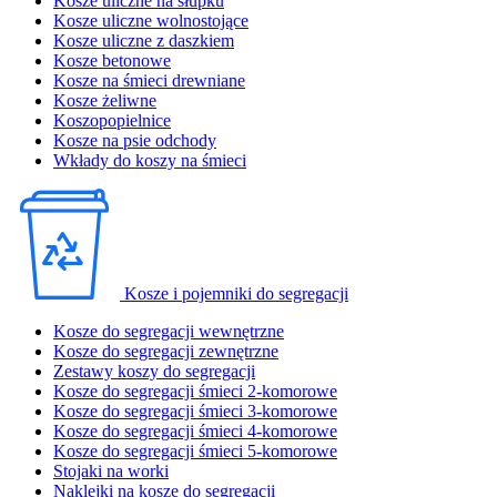
Kosze uliczne na słupku
Kosze uliczne wolnostojące
Kosze uliczne z daszkiem
Kosze betonowe
Kosze na śmieci drewniane
Kosze żeliwne
Koszopopielnice
Kosze na psie odchody
Wkłady do koszy na śmieci
Kosze i pojemniki do segregacji
Kosze do segregacji wewnętrzne
Kosze do segregacji zewnętrzne
Zestawy koszy do segregacji
Kosze do segregacji śmieci 2-komorowe
Kosze do segregacji śmieci 3-komorowe
Kosze do segregacji śmieci 4-komorowe
Kosze do segregacji śmieci 5-komorowe
Stojaki na worki
Naklejki na kosze do segregacji