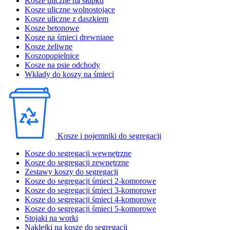
Kosze uliczne na słupku
Kosze uliczne wolnostojące
Kosze uliczne z daszkiem
Kosze betonowe
Kosze na śmieci drewniane
Kosze żeliwne
Koszopopielnice
Kosze na psie odchody
Wkłady do koszy na śmieci
Kosze i pojemniki do segregacji
Kosze do segregacji wewnętrzne
Kosze do segregacji zewnętrzne
Zestawy koszy do segregacji
Kosze do segregacji śmieci 2-komorowe
Kosze do segregacji śmieci 3-komorowe
Kosze do segregacji śmieci 4-komorowe
Kosze do segregacji śmieci 5-komorowe
Stojaki na worki
Naklejki na kosze do segregacji