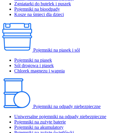
Zgniatarki do butelek i puszek
Pojemniki na bioodpady
Kosze na śmieci dla dzieci
Pojemniki na piasek i sól
Pojemniki na piasek
Sól drogowa i piasek
Chlorek magnezu i wapnia
Pojemniki na odpady niebezpieczne
Uniwersalne pojemniki na odpady niebezpieczne
Pojemniki na zużyte baterie
Pojemniki na akumulatory
Pojemniki na zużyte świetlówki