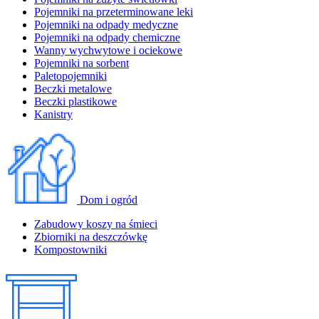
Pojemniki na przeterminowane leki
Pojemniki na odpady medyczne
Pojemniki na odpady chemiczne
Wanny wychwytowe i ociekowe
Pojemniki na sorbent
Paletopojemniki
Beczki metalowe
Beczki plastikowe
Kanistry
Dom i ogród
Zabudowy koszy na śmieci
Zbiorniki na deszczówkę
Kompostowniki