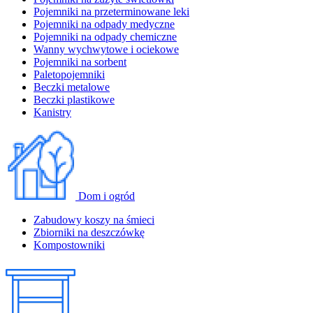
Pojemniki na przeterminowane leki
Pojemniki na odpady medyczne
Pojemniki na odpady chemiczne
Wanny wychwytowe i ociekowe
Pojemniki na sorbent
Paletopojemniki
Beczki metalowe
Beczki plastikowe
Kanistry
Dom i ogród
Zabudowy koszy na śmieci
Zbiorniki na deszczówkę
Kompostowniki