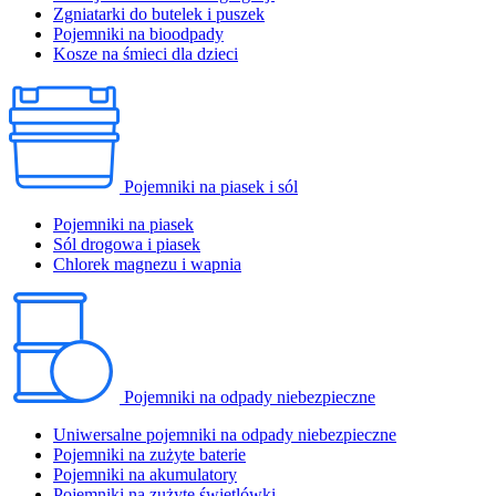
Zgniatarki do butelek i puszek
Pojemniki na bioodpady
Kosze na śmieci dla dzieci
Pojemniki na piasek i sól
Pojemniki na piasek
Sól drogowa i piasek
Chlorek magnezu i wapnia
Pojemniki na odpady niebezpieczne
Uniwersalne pojemniki na odpady niebezpieczne
Pojemniki na zużyte baterie
Pojemniki na akumulatory
Pojemniki na zużyte świetlówki