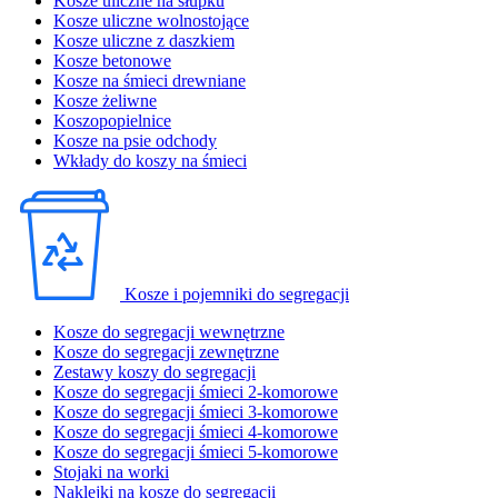
Kosze uliczne na słupku
Kosze uliczne wolnostojące
Kosze uliczne z daszkiem
Kosze betonowe
Kosze na śmieci drewniane
Kosze żeliwne
Koszopopielnice
Kosze na psie odchody
Wkłady do koszy na śmieci
Kosze i pojemniki do segregacji
Kosze do segregacji wewnętrzne
Kosze do segregacji zewnętrzne
Zestawy koszy do segregacji
Kosze do segregacji śmieci 2-komorowe
Kosze do segregacji śmieci 3-komorowe
Kosze do segregacji śmieci 4-komorowe
Kosze do segregacji śmieci 5-komorowe
Stojaki na worki
Naklejki na kosze do segregacji