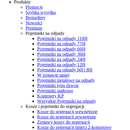
Produkty
Promocje
Szybka wysyłka
Bestsellery
Nowości
Premium
Pojemniki na odpady
Pojemniki na odpady 1100l
Pojemniki na odpady 770l
Pojemniki na odpady 660l
Pojemniki na odpady 360l
Pojemniki na odpady 240l
Pojemniki na odpady 120l
Pojemniki na odpady 60l i 80l
W zestawie taniej
Pojemniki metalowe na odpady
Pojemniki typu dzwon
Pojemniki siatkowe
Kontenery KP
Wszystkie Pojemniki na odpady
Kosze i pojemniki do segregacji
Kosze do segregacji wewnętrzne
Kosze do segregacji zewnętrzne
Zestawy koszy do segregacji
Kosze do segregacji śmieci 2-komorowe