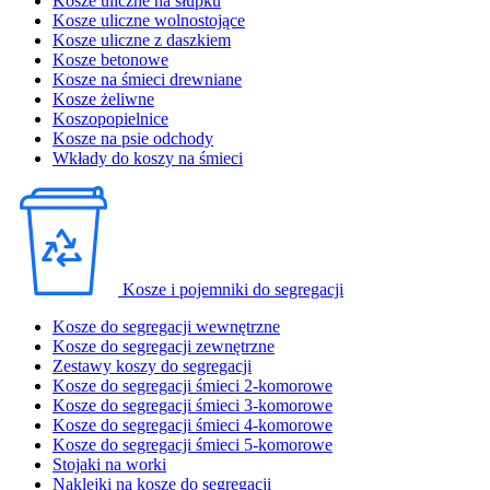
Kosze uliczne na słupku
Kosze uliczne wolnostojące
Kosze uliczne z daszkiem
Kosze betonowe
Kosze na śmieci drewniane
Kosze żeliwne
Koszopopielnice
Kosze na psie odchody
Wkłady do koszy na śmieci
Kosze i pojemniki do segregacji
Kosze do segregacji wewnętrzne
Kosze do segregacji zewnętrzne
Zestawy koszy do segregacji
Kosze do segregacji śmieci 2-komorowe
Kosze do segregacji śmieci 3-komorowe
Kosze do segregacji śmieci 4-komorowe
Kosze do segregacji śmieci 5-komorowe
Stojaki na worki
Naklejki na kosze do segregacji