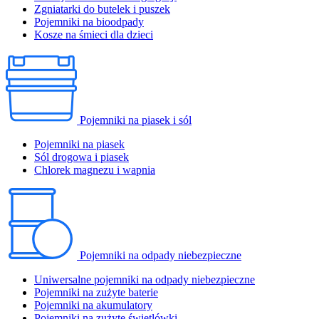
Zgniatarki do butelek i puszek
Pojemniki na bioodpady
Kosze na śmieci dla dzieci
Pojemniki na piasek i sól
Pojemniki na piasek
Sól drogowa i piasek
Chlorek magnezu i wapnia
Pojemniki na odpady niebezpieczne
Uniwersalne pojemniki na odpady niebezpieczne
Pojemniki na zużyte baterie
Pojemniki na akumulatory
Pojemniki na zużyte świetlówki