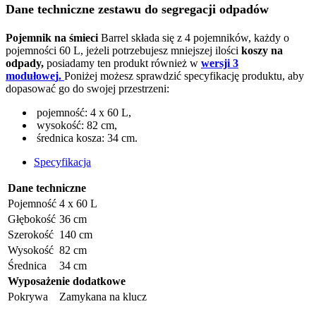
Dane techniczne zestawu do segregacji odpadów
Pojemnik na śmieci
Barrel składa się z 4 pojemników, każdy o
pojemności 60 L, jeżeli potrzebujesz mniejszej ilości
koszy na
odpady,
posiadamy ten produkt również w
wersji 3
modułowe
j
.
Poniżej możesz sprawdzić specyfikację produktu, aby
dopasować go do swojej przestrzeni:
pojemność: 4 x 60 L,
wysokość: 82 cm,
średnica kosza: 34 cm.
Specyfikacja
Dane techniczne
Pojemność
4 x 60 L
Głębokość
36 cm
Szerokość
140 cm
Wysokość
82 cm
Średnica
34 cm
Wyposażenie dodatkowe
Pokrywa
Zamykana na klucz