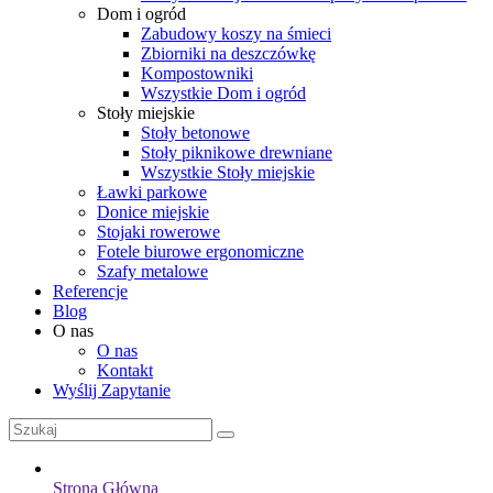
Dom i ogród
Zabudowy koszy na śmieci
Zbiorniki na deszczówkę
Kompostowniki
Wszystkie Dom i ogród
Stoły miejskie
Stoły betonowe
Stoły piknikowe drewniane
Wszystkie Stoły miejskie
Ławki parkowe
Donice miejskie
Stojaki rowerowe
Fotele biurowe ergonomiczne
Szafy metalowe
Referencje
Blog
O nas
O nas
Kontakt
Wyślij Zapytanie
Strona Główna