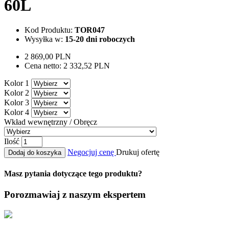
60L
Kod Produktu:
TOR047
Wysyłka w:
15-20 dni roboczych
2 869,00 PLN
Cena netto:
2 332,52 PLN
Kolor 1
Kolor 2
Kolor 3
Kolor 4
Wkład wewnętrzny / Obręcz
Ilość
Negocjuj cenę
Drukuj ofertę
Dodaj do koszyka
Masz pytania dotyczące tego produktu?
Porozmawiaj z naszym ekspertem