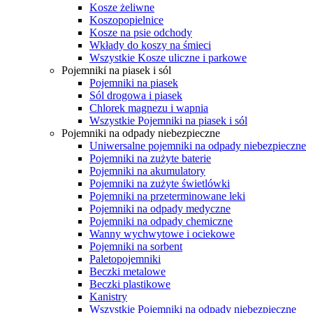
Kosze żeliwne
Koszopopielnice
Kosze na psie odchody
Wkłady do koszy na śmieci
Wszystkie Kosze uliczne i parkowe
Pojemniki na piasek i sól
Pojemniki na piasek
Sól drogowa i piasek
Chlorek magnezu i wapnia
Wszystkie Pojemniki na piasek i sól
Pojemniki na odpady niebezpieczne
Uniwersalne pojemniki na odpady niebezpieczne
Pojemniki na zużyte baterie
Pojemniki na akumulatory
Pojemniki na zużyte świetlówki
Pojemniki na przeterminowane leki
Pojemniki na odpady medyczne
Pojemniki na odpady chemiczne
Wanny wychwytowe i ociekowe
Pojemniki na sorbent
Paletopojemniki
Beczki metalowe
Beczki plastikowe
Kanistry
Wszystkie Pojemniki na odpady niebezpieczne