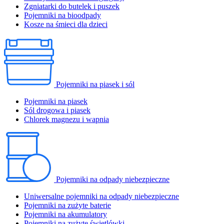
Zgniatarki do butelek i puszek
Pojemniki na bioodpady
Kosze na śmieci dla dzieci
Pojemniki na piasek i sól
Pojemniki na piasek
Sól drogowa i piasek
Chlorek magnezu i wapnia
Pojemniki na odpady niebezpieczne
Uniwersalne pojemniki na odpady niebezpieczne
Pojemniki na zużyte baterie
Pojemniki na akumulatory
Pojemniki na zużyte świetlówki