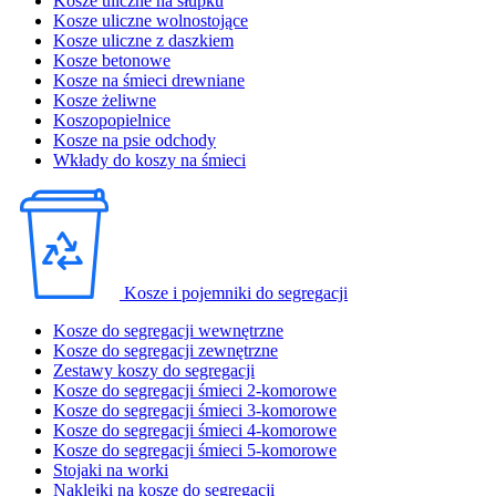
Kosze uliczne na słupku
Kosze uliczne wolnostojące
Kosze uliczne z daszkiem
Kosze betonowe
Kosze na śmieci drewniane
Kosze żeliwne
Koszopopielnice
Kosze na psie odchody
Wkłady do koszy na śmieci
Kosze i pojemniki do segregacji
Kosze do segregacji wewnętrzne
Kosze do segregacji zewnętrzne
Zestawy koszy do segregacji
Kosze do segregacji śmieci 2-komorowe
Kosze do segregacji śmieci 3-komorowe
Kosze do segregacji śmieci 4-komorowe
Kosze do segregacji śmieci 5-komorowe
Stojaki na worki
Naklejki na kosze do segregacji