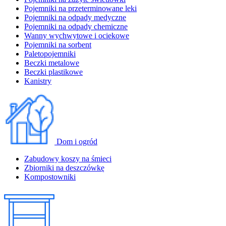
Pojemniki na przeterminowane leki
Pojemniki na odpady medyczne
Pojemniki na odpady chemiczne
Wanny wychwytowe i ociekowe
Pojemniki na sorbent
Paletopojemniki
Beczki metalowe
Beczki plastikowe
Kanistry
Dom i ogród
Zabudowy koszy na śmieci
Zbiorniki na deszczówkę
Kompostowniki