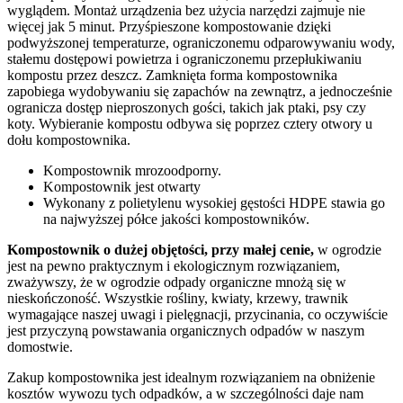
wyglądem. Montaż urządzenia bez użycia narzędzi zajmuje nie
więcej jak 5 minut. Przyśpieszone kompostowanie dzięki
podwyższonej temperaturze, ograniczonemu odparowywaniu wody,
stałemu dostępowi powietrza i ograniczonemu przepłukiwaniu
kompostu przez deszcz. Zamknięta forma kompostownika
zapobiega wydobywaniu się zapachów na zewnątrz, a jednocześnie
ogranicza dostęp nieproszonych gości, takich jak ptaki, psy czy
koty. Wybieranie kompostu odbywa się poprzez cztery otwory u
dołu kompostownika.
Kompostownik mrozoodporny.
Kompostownik jest otwarty
Wykonany z polietylenu wysokiej gęstości HDPE stawia go
na najwyższej półce jakości kompostowników.
Kompostownik
o dużej objętości, przy małej cenie,
w ogrodzie
jest na pewno praktycznym i ekologicznym rozwiązaniem,
zważywszy, że w ogrodzie odpady organiczne mnożą się w
nieskończoność. Wszystkie rośliny, kwiaty, krzewy, trawnik
wymagające naszej uwagi i pielęgnacji, przycinania, co oczywiście
jest przyczyną powstawania organicznych odpadów w naszym
domostwie.
Zakup kompostownika jest idealnym rozwiązaniem na obniżenie
kosztów wywozu tych odpadków, a w szczególności daje nam