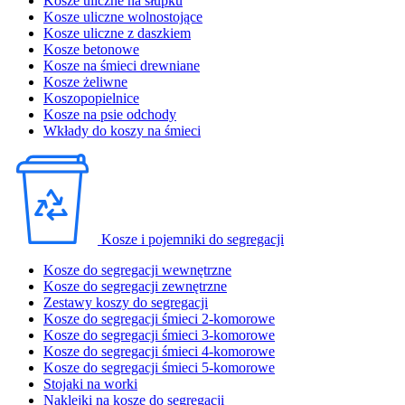
Kosze uliczne na słupku
Kosze uliczne wolnostojące
Kosze uliczne z daszkiem
Kosze betonowe
Kosze na śmieci drewniane
Kosze żeliwne
Koszopopielnice
Kosze na psie odchody
Wkłady do koszy na śmieci
Kosze i pojemniki do segregacji
Kosze do segregacji wewnętrzne
Kosze do segregacji zewnętrzne
Zestawy koszy do segregacji
Kosze do segregacji śmieci 2-komorowe
Kosze do segregacji śmieci 3-komorowe
Kosze do segregacji śmieci 4-komorowe
Kosze do segregacji śmieci 5-komorowe
Stojaki na worki
Naklejki na kosze do segregacji