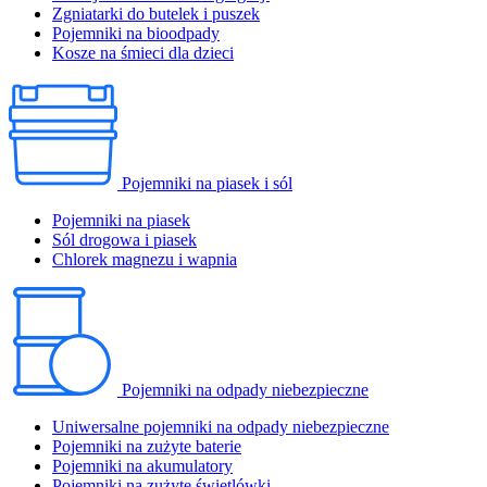
Zgniatarki do butelek i puszek
Pojemniki na bioodpady
Kosze na śmieci dla dzieci
Pojemniki na piasek i sól
Pojemniki na piasek
Sól drogowa i piasek
Chlorek magnezu i wapnia
Pojemniki na odpady niebezpieczne
Uniwersalne pojemniki na odpady niebezpieczne
Pojemniki na zużyte baterie
Pojemniki na akumulatory
Pojemniki na zużyte świetlówki