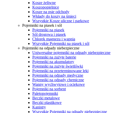
Kosze żeliwne
Koszopopielnice
Kosze na psie odchody
Wkłady do koszy na śmieci
Wszystkie Kosze uliczne i parkowe
Pojemniki na piasek i sól
Pojemniki na piasek
Sól drogowa i piasek
Chlorek magnezu i wapnia
Wszystkie Pojemniki na piasek i sól
Pojemniki na odpady niebezpieczne
Uniwersalne pojemniki na odpady niebezpieczne
Pojemniki na zużyte baterie
Pojemniki na akumulatory
Pojemniki na zużyte świetlówki
Pojemniki na przeterminowane leki
Pojemniki na odpady medyczne
Pojemniki na odpady chemiczne
Wanny wychwytowe i ociekowe
Pojemniki na sorbent
Paletopojemniki
Beczki metalowe
Beczki plastikowe
Kanistry
Wszystkie Pojemniki na odpady niebezpieczne