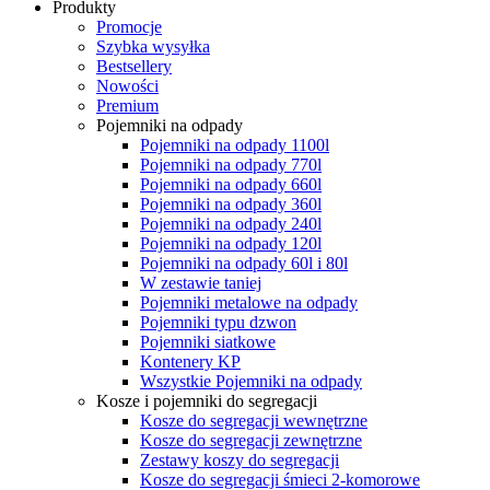
Produkty
Promocje
Szybka wysyłka
Bestsellery
Nowości
Premium
Pojemniki na odpady
Pojemniki na odpady 1100l
Pojemniki na odpady 770l
Pojemniki na odpady 660l
Pojemniki na odpady 360l
Pojemniki na odpady 240l
Pojemniki na odpady 120l
Pojemniki na odpady 60l i 80l
W zestawie taniej
Pojemniki metalowe na odpady
Pojemniki typu dzwon
Pojemniki siatkowe
Kontenery KP
Wszystkie Pojemniki na odpady
Kosze i pojemniki do segregacji
Kosze do segregacji wewnętrzne
Kosze do segregacji zewnętrzne
Zestawy koszy do segregacji
Kosze do segregacji śmieci 2-komorowe