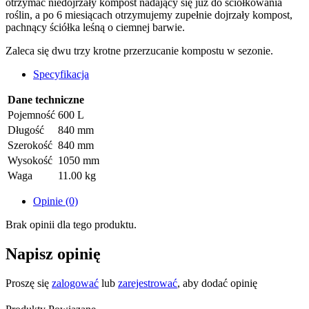
otrzymać niedojrzały kompost nadający się już do ściółkowania
roślin, a po 6 miesiącach otrzymujemy zupełnie dojrzały kompost,
pachnący ściółka leśną o ciemnej barwie.
Zaleca się dwu trzy krotne przerzucanie kompostu w sezonie.
Specyfikacja
Dane techniczne
Pojemność
600 L
Długość
840 mm
Szerokość
840 mm
Wysokość
1050 mm
Waga
11.00 kg
Opinie (0)
Brak opinii dla tego produktu.
Napisz opinię
Proszę się
zalogować
lub
zarejestrować
, aby dodać opinię