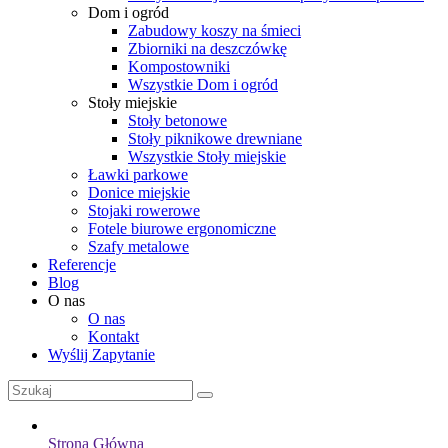
Dom i ogród
Zabudowy koszy na śmieci
Zbiorniki na deszczówkę
Kompostowniki
Wszystkie Dom i ogród
Stoły miejskie
Stoły betonowe
Stoły piknikowe drewniane
Wszystkie Stoły miejskie
Ławki parkowe
Donice miejskie
Stojaki rowerowe
Fotele biurowe ergonomiczne
Szafy metalowe
Referencje
Blog
O nas
O nas
Kontakt
Wyślij Zapytanie
Strona Główna