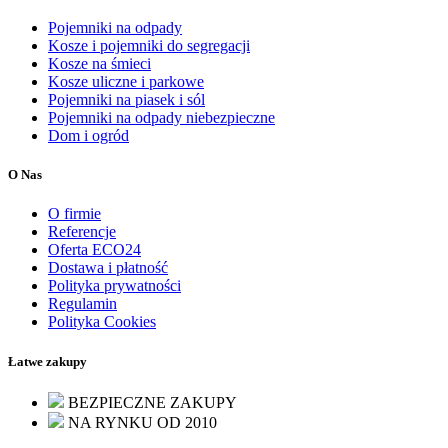
Pojemniki na odpady
Kosze i pojemniki do segregacji
Kosze na śmieci
Kosze uliczne i parkowe
Pojemniki na piasek i sól
Pojemniki na odpady niebezpieczne
Dom i ogród
O Nas
O firmie
Referencje
Oferta ECO24
Dostawa i płatność
Polityka prywatności
Regulamin
Polityka Cookies
Łatwe zakupy
BEZPIECZNE ZAKUPY
NA RYNKU OD 2010