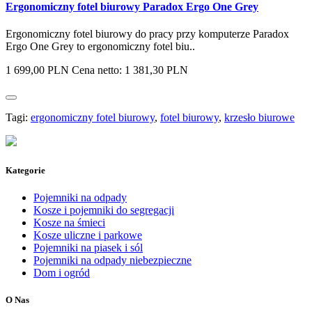
Ergonomiczny fotel biurowy Paradox Ergo One Grey
Ergonomiczny fotel biurowy do pracy przy komputerze Paradox
Ergo One Grey to ergonomiczny fotel biu..
1 699,00 PLN
Cena netto: 1 381,30 PLN
Tagi:
ergonomiczny fotel biurowy
,
fotel biurowy
,
krzesło biurowe
Kategorie
Pojemniki na odpady
Kosze i pojemniki do segregacji
Kosze na śmieci
Kosze uliczne i parkowe
Pojemniki na piasek i sól
Pojemniki na odpady niebezpieczne
Dom i ogród
O Nas