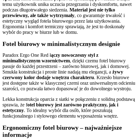
temu użytkownik unika uczucia przegrzania i dyskomfortu, nawet
podczas długotrwałego siedzenia.
Materiał jest nie tylko
przewiewny, ale także wytrzymały
, co gwarantuje trwałość i
estetyczny wygląd fotela biurowego przez lata użytkowania.
Ergonomia i komfort termiczny sprawiają, że jest to doskonały
wybór do pracy w biurze lub w domu.
Fotel biurowy w minimalistycznym designie
Paradox Ergo One Red ł
ączy nowoczesny styl z
minimalistycznym wzornictwem
, dzięki czemu fotel biurowy
pasuje do każdej przestrzeni – zarówno biurowej, jak i domowej.
Smukła konstrukcja i proste linie nadają mu elegancji, a
żywy
czerwony kolor dodaje wnętrzu charakteru
. Krzesło biurowe
jest dostępne także w klasycznej czerni oraz uniwersalnym odcieniu
szarości, co pozwala łatwo dopasować je do dowolnego wystroju.
Lekka konstrukcja oparcia z siatki w połączeniu z solidną podstawą
sprawia, że f
otel biurowy jest zarówno praktyczny, jak i
estetyczny
. To idealny wybór dla osób, które poszukują
funkcjonalnego i stylowego elementu wyposażenia wnętrz.
Ergonomiczny fotel biurowy – najważniejsze
informacje