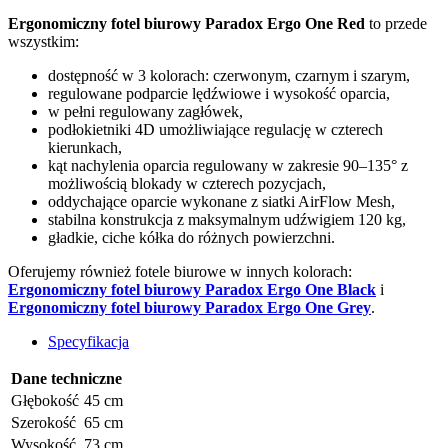
Ergonomiczny fotel biurowy Paradox Ergo One Red
to przede
wszystkim:
dostępność w 3 kolorach: czerwonym, czarnym i szarym,
regulowane podparcie lędźwiowe i wysokość oparcia,
w pełni regulowany zagłówek,
podłokietniki 4D umożliwiające regulację w czterech
kierunkach,
kąt nachylenia oparcia regulowany w zakresie 90–135° z
możliwością blokady w czterech pozycjach,
oddychające oparcie wykonane z siatki AirFlow Mesh,
stabilna konstrukcja z maksymalnym udźwigiem 120 kg,
gładkie, ciche kółka do różnych powierzchni.
Oferujemy również fotele biurowe w innych kolorach:
Ergonomiczny fotel biurowy Paradox Ergo One Black
i
Ergonomiczny fotel biurowy Paradox Ergo One Grey
.
Specyfikacja
Dane techniczne
Głębokość
45 cm
Szerokość
65 cm
Wysokość
73 cm