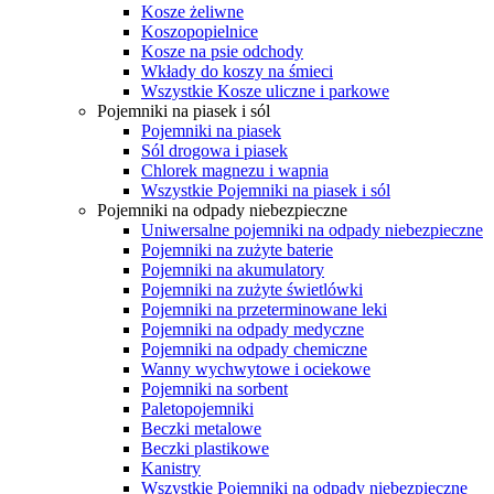
Kosze żeliwne
Koszopopielnice
Kosze na psie odchody
Wkłady do koszy na śmieci
Wszystkie Kosze uliczne i parkowe
Pojemniki na piasek i sól
Pojemniki na piasek
Sól drogowa i piasek
Chlorek magnezu i wapnia
Wszystkie Pojemniki na piasek i sól
Pojemniki na odpady niebezpieczne
Uniwersalne pojemniki na odpady niebezpieczne
Pojemniki na zużyte baterie
Pojemniki na akumulatory
Pojemniki na zużyte świetlówki
Pojemniki na przeterminowane leki
Pojemniki na odpady medyczne
Pojemniki na odpady chemiczne
Wanny wychwytowe i ociekowe
Pojemniki na sorbent
Paletopojemniki
Beczki metalowe
Beczki plastikowe
Kanistry
Wszystkie Pojemniki na odpady niebezpieczne