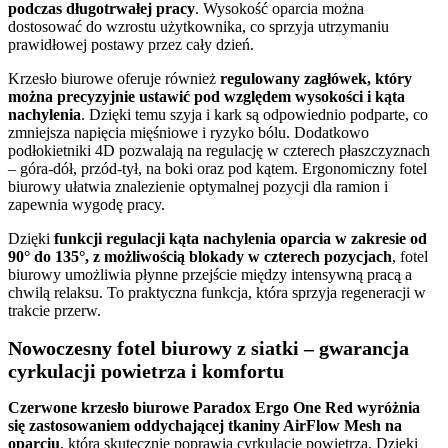
podczas długotrwałej pracy
. Wysokość oparcia można
dostosować do wzrostu użytkownika, co sprzyja utrzymaniu
prawidłowej postawy przez cały dzień.
Krzesło biurowe oferuje również
regulowany zagłówek, który
można precyzyjnie ustawić pod względem wysokości i kąta
nachylenia
. Dzięki temu szyja i kark są odpowiednio podparte, co
zmniejsza napięcia mięśniowe i ryzyko bólu. Dodatkowo
podłokietniki 4D pozwalają na regulację w czterech płaszczyznach
– góra-dół, przód-tył, na boki oraz pod kątem. Ergonomiczny fotel
biurowy ułatwia znalezienie optymalnej pozycji dla ramion i
zapewnia wygodę pracy.
Dzięki
funkcji regulacji kąta nachylenia oparcia w zakresie od
90° do 135°, z możliwością blokady w czterech pozycjach
, fotel
biurowy umożliwia płynne przejście między intensywną pracą a
chwilą relaksu. To praktyczna funkcja, która sprzyja regeneracji w
trakcie przerw.
Nowoczesny fotel biurowy z siatki – gwarancja
cyrkulacji powietrza i komfortu
Czerwone krzesło biurowe Paradox Ergo One Red wyróżnia
się zastosowaniem oddychającej tkaniny AirFlow Mesh na
oparciu
, która skutecznie poprawia cyrkulację powietrza. Dzięki