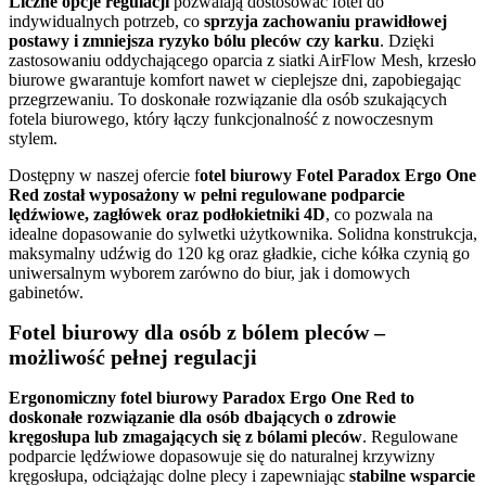
Liczne opcje regulacji
pozwalają dostosować fotel do
indywidualnych potrzeb, co
sprzyja zachowaniu prawidłowej
postawy i zmniejsza ryzyko bólu pleców czy karku
. Dzięki
zastosowaniu oddychającego oparcia z siatki AirFlow Mesh, krzesło
biurowe gwarantuje komfort nawet w cieplejsze dni, zapobiegając
przegrzewaniu. To doskonałe rozwiązanie dla osób szukających
fotela biurowego, który łączy funkcjonalność z nowoczesnym
stylem.
Dostępny w naszej ofercie f
otel biurowy Fotel Paradox Ergo One
Red został wyposażony w pełni regulowane podparcie
lędźwiowe, zagłówek oraz podłokietniki 4D
, co pozwala na
idealne dopasowanie do sylwetki użytkownika. Solidna konstrukcja,
maksymalny udźwig do 120 kg oraz gładkie, ciche kółka czynią go
uniwersalnym wyborem zarówno do biur, jak i domowych
gabinetów.
Fotel biurowy dla osób z bólem pleców –
możliwość pełnej regulacji
Ergonomiczny fotel biurowy Paradox Ergo One Red to
doskonałe rozwiązanie dla osób dbających o zdrowie
kręgosłupa lub zmagających się z bólami pleców
. Regulowane
podparcie lędźwiowe dopasowuje się do naturalnej krzywizny
kręgosłupa, odciążając dolne plecy i zapewniając
stabilne wsparcie