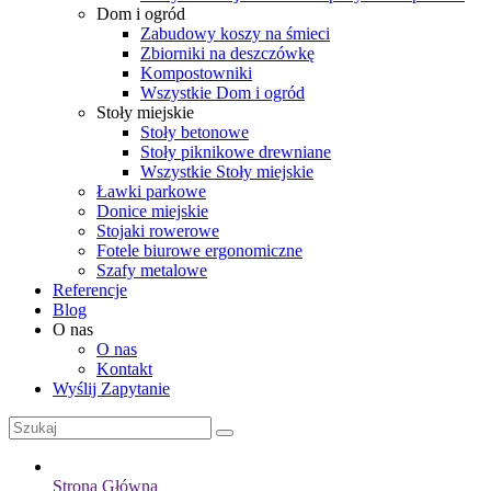
Dom i ogród
Zabudowy koszy na śmieci
Zbiorniki na deszczówkę
Kompostowniki
Wszystkie Dom i ogród
Stoły miejskie
Stoły betonowe
Stoły piknikowe drewniane
Wszystkie Stoły miejskie
Ławki parkowe
Donice miejskie
Stojaki rowerowe
Fotele biurowe ergonomiczne
Szafy metalowe
Referencje
Blog
O nas
O nas
Kontakt
Wyślij Zapytanie
Strona Główna