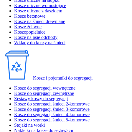
Kosze uliczne na słupku
Kosze uliczne wolnostojące
Kosze uliczne z daszkiem
Kosze betonowe
Kosze na śmieci drewniane
Kosze żeliwne
Koszopopielnice
Kosze na psie odchody
Wkłady do koszy na śmieci
Kosze i pojemniki do segregacji
Kosze do segregacji wewnętrzne
Kosze do segregacji zewnętrzne
Zestawy koszy do segregacji
Kosze do segregacji śmieci 2-komorowe
Kosze do segregacji śmieci 3-komorowe
Kosze do segregacji śmieci 4-komorowe
Kosze do segregacji śmieci 5-komorowe
Stojaki na worki
Naklejki na kosze do segregacji