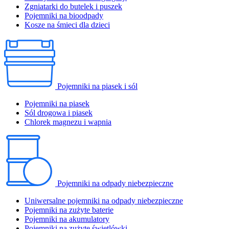
Zgniatarki do butelek i puszek
Pojemniki na bioodpady
Kosze na śmieci dla dzieci
Pojemniki na piasek i sól
Pojemniki na piasek
Sól drogowa i piasek
Chlorek magnezu i wapnia
Pojemniki na odpady niebezpieczne
Uniwersalne pojemniki na odpady niebezpieczne
Pojemniki na zużyte baterie
Pojemniki na akumulatory
Pojemniki na zużyte świetlówki