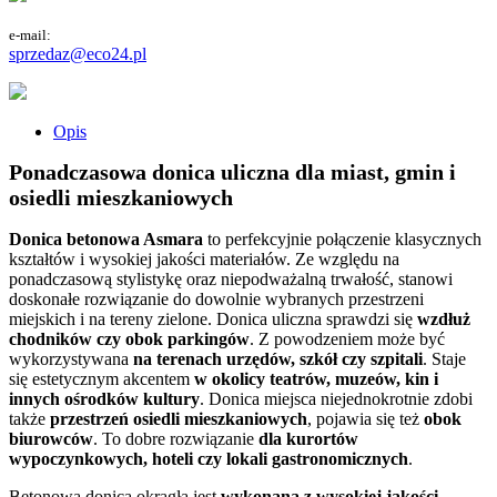
e-mail:
sprzedaz@eco24.pl
Opis
Ponadczasowa donica uliczna dla miast, gmin i
osiedli mieszkaniowych
Donica betonowa Asmara
to perfekcyjnie połączenie klasycznych
kształtów i wysokiej jakości materiałów. Ze względu na
ponadczasową stylistykę oraz niepodważalną trwałość, stanowi
doskonałe rozwiązanie do dowolnie wybranych przestrzeni
miejskich i na tereny zielone. Donica uliczna sprawdzi się
wzdłuż
chodników czy obok parkingów
. Z powodzeniem może być
wykorzystywana
na terenach urzędów, szkół czy szpitali
. Staje
się estetycznym akcentem
w okolicy teatrów, muzeów, kin i
innych ośrodków kultury
. Donica miejsca niejednokrotnie zdobi
także
przestrzeń osiedli mieszkaniowych
, pojawia się też
obok
biurowców
. To dobre rozwiązanie
dla kurortów
wypoczynkowych, hoteli czy lokali gastronomicznych
.
Betonowa donica okrągła jest
wykonana z wysokiej jakości