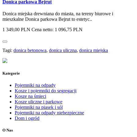
Donica parkowa Bejrut
Donica miejska drewniana do miasta, na tereny biurowe i
mieszkalne Donica parkowa Bejrut to estetyc..
1 349,00 PLN
Cena netto: 1 096,75 PLN
Tagi:
donica betonowa
,
donica uliczna
,
donica miejska
Kategorie
Pojemniki na odpady
Kosze i pojemniki do segregacji
Kosze na śmieci
Kosze uliczne i parkowe
Pojemniki na piasek i sól
Pojemniki na odpady niebezpieczne
Dom i ogród
O Nas