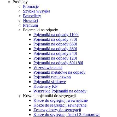
Produkty
Promocje
Szybka wysyłka
Bestsellery
Nowości
Premium
Pojemniki na odpady
Pojemniki na odpady 1100l
Pojemniki na odpady 770l
Pojemniki na odpady 660l
Pojemniki na odpady 360l
Pojemniki na odpady 240l
Pojemniki na odpady 120l
Pojemniki na odpady 60l i 80l
W zestawie taniej
Pojemniki metalowe na odpady
Pojemniki typu dzwon
Pojemniki siatkowe
Kontenery KP
Wszystkie Pojemniki na odpady
Kosze i pojemniki do segregacji
Kosze do segregacji wewnętrzne
Kosze do segregacji zewnętrzne
Zestawy koszy do segregacji
Kosze do segregacji śmieci 2-komorowe