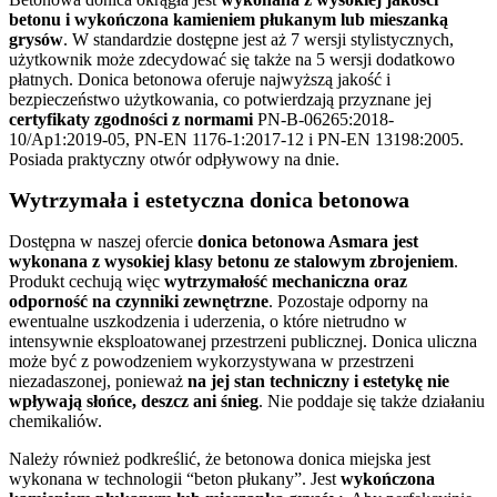
betonu i wykończona kamieniem płukanym lub mieszanką
grysów
. W standardzie dostępne jest aż 7 wersji stylistycznych,
użytkownik może zdecydować się także na 5 wersji dodatkowo
płatnych. Donica betonowa oferuje najwyższą jakość i
bezpieczeństwo użytkowania, co potwierdzają przyznane jej
certyfikaty zgodności z normami
PN-B-06265:2018-
10/Ap1:2019-05, PN-EN 1176-1:2017-12 i PN-EN 13198:2005.
Posiada praktyczny otwór odpływowy na dnie.
Wytrzymała i estetyczna donica betonowa
Dostępna w naszej ofercie
donica betonowa Asmara jest
wykonana z wysokiej klasy betonu ze stalowym zbrojeniem
.
Produkt cechują więc
wytrzymałość mechaniczna oraz
odporność na czynniki zewnętrzne
. Pozostaje odporny na
ewentualne uszkodzenia i uderzenia, o które nietrudno w
intensywnie eksploatowanej przestrzeni publicznej. Donica uliczna
może być z powodzeniem wykorzystywana w przestrzeni
niezadaszonej, ponieważ
na jej stan techniczny i estetykę nie
wpływają słońce, deszcz ani śnieg
. Nie poddaje się także działaniu
chemikaliów.
Należy również podkreślić, że betonowa donica miejska jest
wykonana w technologii “beton płukany”. Jest
wykończona