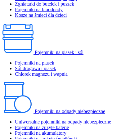
Zgniatarki do butelek i puszek
Pojemniki na bioodpady
Kosze na śmieci dla dzieci
Pojemniki na piasek i sól
Pojemniki na piasek
Sól drogowa i piasek
Chlorek magnezu i wapnia
Pojemniki na odpady niebezpieczne
Uniwersalne pojemniki na odpady niebezpieczne
Pojemniki na zużyte baterie
Pojemniki na akumulatory
Pojemniki na zużyte świetlówki