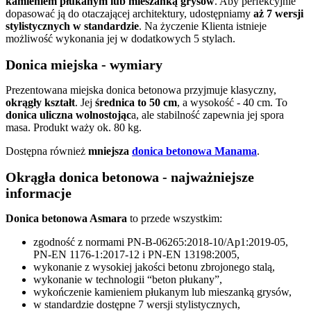
kamieniem płukanym lub mieszanką grysów
. Aby perfekcyjnie
dopasować ją do otaczającej architektury, udostępniamy
aż 7 wersji
stylistycznych w standardzie
. Na życzenie Klienta istnieje
możliwość wykonania jej w dodatkowych 5 stylach.
Donica miejska - wymiary
Prezentowana miejska donica betonowa przyjmuje klasyczny,
okrągły kształt
. Jej
średnica to 50 cm
, a wysokość - 40 cm. To
donica uliczna wolnostojąc
a, ale stabilność zapewnia jej spora
masa. Produkt waży ok. 80 kg.
Dostępna również
mniejsza
donica betonowa Manama
.
Okrągła donica betonowa - najważniejsze
informacje
Donica betonowa Asmara
to przede wszystkim:
zgodność z normami PN-B-06265:2018-10/Ap1:2019-05,
PN-EN 1176-1:2017-12 i PN-EN 13198:2005,
wykonanie z wysokiej jakości betonu zbrojonego stalą,
wykonanie w technologii “beton płukany”,
wykończenie kamieniem płukanym lub mieszanką grysów,
w standardzie dostępne 7 wersji stylistycznych,