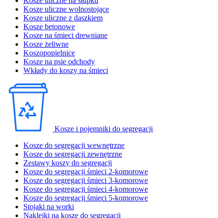
Kosze uliczne na słupku
Kosze uliczne wolnostojące
Kosze uliczne z daszkiem
Kosze betonowe
Kosze na śmieci drewniane
Kosze żeliwne
Koszopopielnice
Kosze na psie odchody
Wkłady do koszy na śmieci
Kosze i pojemniki do segregacji
Kosze do segregacji wewnętrzne
Kosze do segregacji zewnętrzne
Zestawy koszy do segregacji
Kosze do segregacji śmieci 2-komorowe
Kosze do segregacji śmieci 3-komorowe
Kosze do segregacji śmieci 4-komorowe
Kosze do segregacji śmieci 5-komorowe
Stojaki na worki
Naklejki na kosze do segregacji