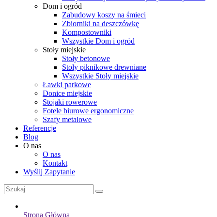
Dom i ogród
Zabudowy koszy na śmieci
Zbiorniki na deszczówkę
Kompostowniki
Wszystkie Dom i ogród
Stoły miejskie
Stoły betonowe
Stoły piknikowe drewniane
Wszystkie Stoły miejskie
Ławki parkowe
Donice miejskie
Stojaki rowerowe
Fotele biurowe ergonomiczne
Szafy metalowe
Referencje
Blog
O nas
O nas
Kontakt
Wyślij Zapytanie
Strona Główna