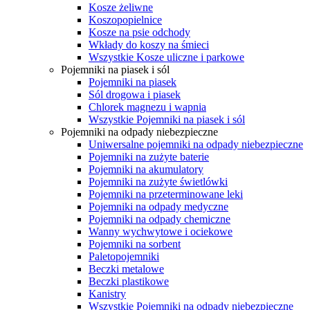
Kosze żeliwne
Koszopopielnice
Kosze na psie odchody
Wkłady do koszy na śmieci
Wszystkie Kosze uliczne i parkowe
Pojemniki na piasek i sól
Pojemniki na piasek
Sól drogowa i piasek
Chlorek magnezu i wapnia
Wszystkie Pojemniki na piasek i sól
Pojemniki na odpady niebezpieczne
Uniwersalne pojemniki na odpady niebezpieczne
Pojemniki na zużyte baterie
Pojemniki na akumulatory
Pojemniki na zużyte świetlówki
Pojemniki na przeterminowane leki
Pojemniki na odpady medyczne
Pojemniki na odpady chemiczne
Wanny wychwytowe i ociekowe
Pojemniki na sorbent
Paletopojemniki
Beczki metalowe
Beczki plastikowe
Kanistry
Wszystkie Pojemniki na odpady niebezpieczne