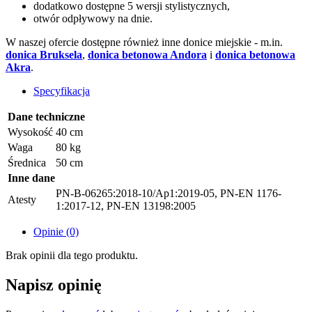
dodatkowo dostępne 5 wersji stylistycznych,
otwór odpływowy na dnie.
W naszej ofercie dostępne również inne donice miejskie - m.in.
donica Bruksela
,
donica betonowa Andora
i
donica betonowa
Akra
.
Specyfikacja
Dane techniczne
Wysokość
40 cm
Waga
80 kg
Średnica
50 cm
Inne dane
PN-B-06265:2018-10/Ap1:2019-05, PN-EN 1176-
Atesty
1:2017-12, PN-EN 13198:2005
Opinie (0)
Brak opinii dla tego produktu.
Napisz opinię