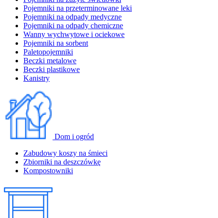
Pojemniki na przeterminowane leki
Pojemniki na odpady medyczne
Pojemniki na odpady chemiczne
Wanny wychwytowe i ociekowe
Pojemniki na sorbent
Paletopojemniki
Beczki metalowe
Beczki plastikowe
Kanistry
Dom i ogród
Zabudowy koszy na śmieci
Zbiorniki na deszczówkę
Kompostowniki