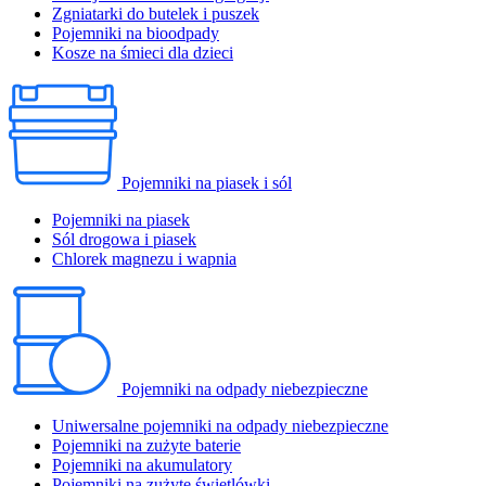
Zgniatarki do butelek i puszek
Pojemniki na bioodpady
Kosze na śmieci dla dzieci
Pojemniki na piasek i sól
Pojemniki na piasek
Sól drogowa i piasek
Chlorek magnezu i wapnia
Pojemniki na odpady niebezpieczne
Uniwersalne pojemniki na odpady niebezpieczne
Pojemniki na zużyte baterie
Pojemniki na akumulatory
Pojemniki na zużyte świetlówki