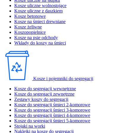
Kosze uliczne na słupku
Kosze uliczne wolnostojące
Kosze uliczne z daszkiem
Kosze betonowe
Kosze na śmieci drewniane
Kosze żeliwne
Koszopopielnice
Kosze na psie odchody
Wkłady do koszy na śmieci
Kosze i pojemniki do segregacji
Kosze do segregacji wewnętrzne
Kosze do segregacji zewnętrzne
Zestawy koszy do segregacji
Kosze do segregacji śmieci 2-komorowe
Kosze do segregacji śmieci 3-komorowe
Kosze do segregacji śmieci 4-komorowe
Kosze do segregacji śmieci 5-komorowe
Stojaki na worki
Naklejki na kosze do segregacji