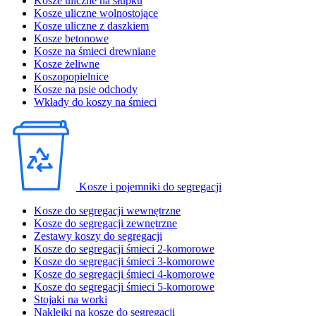
Kosze uliczne na słupku
Kosze uliczne wolnostojące
Kosze uliczne z daszkiem
Kosze betonowe
Kosze na śmieci drewniane
Kosze żeliwne
Koszopopielnice
Kosze na psie odchody
Wkłady do koszy na śmieci
Kosze i pojemniki do segregacji
Kosze do segregacji wewnętrzne
Kosze do segregacji zewnętrzne
Zestawy koszy do segregacji
Kosze do segregacji śmieci 2-komorowe
Kosze do segregacji śmieci 3-komorowe
Kosze do segregacji śmieci 4-komorowe
Kosze do segregacji śmieci 5-komorowe
Stojaki na worki
Naklejki na kosze do segregacji