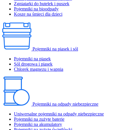
Zgniatarki do butelek i puszek
Pojemniki na bioodpady
Kosze na śmieci dla dzieci
Pojemniki na piasek i sól
Pojemniki na piasek
Sól drogowa i piasek
Chlorek magnezu i wapnia
Pojemniki na odpady niebezpieczne
Uniwersalne pojemniki na odpady niebezpieczne
Pojemniki na zużyte baterie
Pojemniki na akumulatory
Pojemniki na zużyte świetlówki