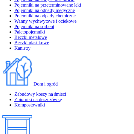
Pojemniki na przeterminowane leki
Pojemniki na odpady medyczne
Pojemniki na odpady chemiczne
Wanny wychwytowe i ociekowe
Pojemniki na sorbent
Paletopojemniki
Beczki metalowe
Beczki plastikowe
Kanistry
Dom i ogród
Zabudowy koszy na śmieci
Zbiorniki na deszczówkę
Kompostowniki