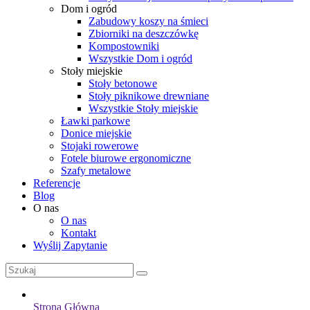
Dom i ogród
Zabudowy koszy na śmieci
Zbiorniki na deszczówkę
Kompostowniki
Wszystkie Dom i ogród
Stoły miejskie
Stoły betonowe
Stoły piknikowe drewniane
Wszystkie Stoły miejskie
Ławki parkowe
Donice miejskie
Stojaki rowerowe
Fotele biurowe ergonomiczne
Szafy metalowe
Referencje
Blog
O nas
O nas
Kontakt
Wyślij Zapytanie
Strona Główna