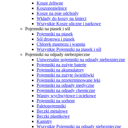
Kosze żeliwne
Koszopopielnice
Kosze na psie odchody
Wkłady do koszy na śmieci
Wszystkie Kosze uliczne i parkowe
Pojemniki na piasek i sól
Pojemniki na piasek
Sól drogowa i piasek
Chlorek magnezu i wapnia
Wszystkie Pojemniki na piasek i sól
Pojemniki na odpady niebezpieczne
Uniwersalne pojemniki na odpady niebezpieczne
Pojemniki na zużyte baterie
Pojemniki na akumulatory
Pojemniki na zużyte świetlówki
Pojemniki na przeterminowane leki
Pojemniki na odpady medyczne
Pojemniki na odpady chemiczne
Wanny wychwytowe i ociekowe
Pojemniki na sorbent
Paletopojemniki
Beczki metalowe
Beczki plastikowe
Kanistry
Wszystkie Pojemniki na odpady niebezpieczne