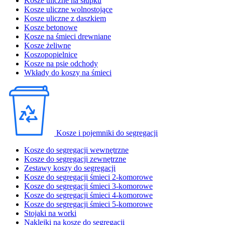
Kosze uliczne na słupku
Kosze uliczne wolnostojące
Kosze uliczne z daszkiem
Kosze betonowe
Kosze na śmieci drewniane
Kosze żeliwne
Koszopopielnice
Kosze na psie odchody
Wkłady do koszy na śmieci
Kosze i pojemniki do segregacji
Kosze do segregacji wewnętrzne
Kosze do segregacji zewnętrzne
Zestawy koszy do segregacji
Kosze do segregacji śmieci 2-komorowe
Kosze do segregacji śmieci 3-komorowe
Kosze do segregacji śmieci 4-komorowe
Kosze do segregacji śmieci 5-komorowe
Stojaki na worki
Naklejki na kosze do segregacji