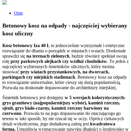
Opis
Betonowy kosz na odpady - najczęściej wybierany
kosz uliczny
Kosz betonowy Iza 40 L
to jednocześnie wytrzymałe i estetyczne
rozwiązanie do dbania o porządek w miastach i wsiach. Doskonale
sprawdzi się
na terenach zielonych
, będzie również spełniał swoją
rolę
przy parkowych alejkach czy wzdłuż chodników
. To jeden z
najczęściej wybieranych śmietników ulicznych, który można
stosować
przy wiatach przystankowych, na dworcach,
parkingach czy miejskich stadionach
. Betonowy kosz na odpady
to rozwiązanie uniwersalne, które cieszy się dużą popularnością.
Pozwala na doskonałe dopasowanie do architektury miejskiej.
Śmietnik betonowy jest dostępny
w 5 wersjach kolorystycznych:
grys granitowy (najpopularniejszy wybór), kamień rzeczny,
sjenit, grys biało-czarny, kamień rzeczny barwiony na
czerwono
. Pozwala to na jego dopasowanie do otaczającego go
terenu w taki sposób, by nie rzucał się w oczy. Oprócz ciekawych
detali wykończenia, jego dodatkową zaletą jest
kwadratowa
forma.
Umożliwia wypracowanie nawyku dbałości o środowisko w