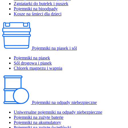
Zgniatarki do butelek i puszek
Pojemniki na bioodpady
Kosze na śmieci dla dzieci
Pojemniki na piasek i sól
Pojemniki na piasek
Sól drogowa i piasek
Chlorek magnezu i wapnia
Pojemniki na odpady niebezpieczne
Uniwersalne pojemniki na odpady niebezpieczne
Pojemniki na zużyte baterie
Pojemniki na akumulatory
Pojemniki na zużyte świetlówki