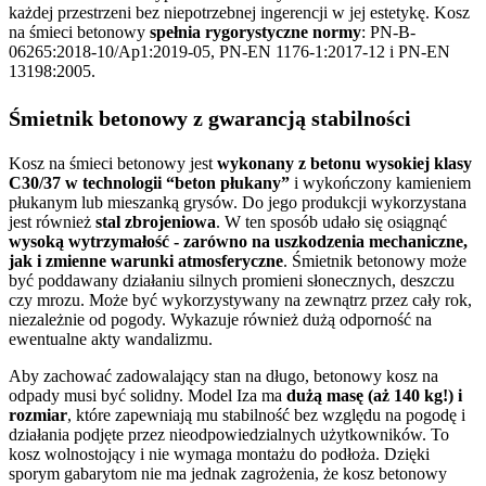
każdej przestrzeni bez niepotrzebnej ingerencji w jej estetykę. Kosz
na śmieci betonowy
spełnia rygorystyczne normy
: PN-B-
06265:2018-10/Ap1:2019-05, PN-EN 1176-1:2017-12 i PN-EN
13198:2005.
Śmietnik betonowy z gwarancją stabilności
Kosz na śmieci betonowy jest
wykonany z betonu wysokiej klasy
C30/37 w technologii “beton płukany”
i wykończony kamieniem
płukanym lub mieszanką grysów. Do jego produkcji wykorzystana
jest również
stal zbrojeniowa
. W ten sposób udało się osiągnąć
wysoką wytrzymałość - zarówno na uszkodzenia mechaniczne,
jak i zmienne warunki atmosferyczne
. Śmietnik betonowy może
być poddawany działaniu silnych promieni słonecznych, deszczu
czy mrozu. Może być wykorzystywany na zewnątrz przez cały rok,
niezależnie od pogody. Wykazuje również dużą odporność na
ewentualne akty wandalizmu.
Aby zachować zadowalający stan na długo, betonowy kosz na
odpady musi być solidny. Model Iza ma
dużą masę (aż 140 kg!) i
rozmiar
, które zapewniają mu stabilność bez względu na pogodę i
działania podjęte przez nieodpowiedzialnych użytkowników. To
kosz wolnostojący i nie wymaga montażu do podłoża. Dzięki
sporym gabarytom nie ma jednak zagrożenia, że kosz betonowy