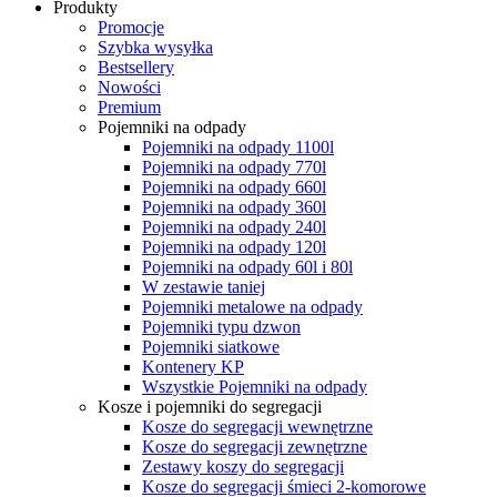
Produkty
Promocje
Szybka wysyłka
Bestsellery
Nowości
Premium
Pojemniki na odpady
Pojemniki na odpady 1100l
Pojemniki na odpady 770l
Pojemniki na odpady 660l
Pojemniki na odpady 360l
Pojemniki na odpady 240l
Pojemniki na odpady 120l
Pojemniki na odpady 60l i 80l
W zestawie taniej
Pojemniki metalowe na odpady
Pojemniki typu dzwon
Pojemniki siatkowe
Kontenery KP
Wszystkie Pojemniki na odpady
Kosze i pojemniki do segregacji
Kosze do segregacji wewnętrzne
Kosze do segregacji zewnętrzne
Zestawy koszy do segregacji
Kosze do segregacji śmieci 2-komorowe