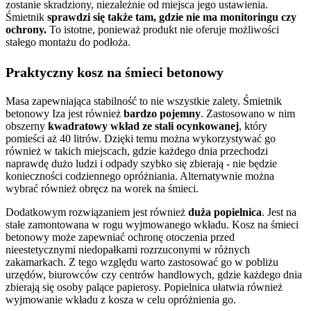
zostanie skradziony, niezależnie od miejsca jego ustawienia.
Śmietnik
sprawdzi się także tam, gdzie nie ma monitoringu czy
ochrony.
To istotne, ponieważ produkt nie oferuje możliwości
stałego montażu do podłoża.
Praktyczny kosz na śmieci betonowy
Masa zapewniająca stabilność to nie wszystkie zalety. Śmietnik
betonowy Iza jest również
bardzo pojemny
. Zastosowano w nim
obszerny
kwadratowy wkład ze stali ocynkowanej
, który
pomieści aż 40 litrów. Dzięki temu można wykorzystywać go
również w takich miejscach, gdzie każdego dnia przechodzi
naprawdę dużo ludzi i odpady szybko się zbierają - nie będzie
konieczności codziennego opróżniania. Alternatywnie można
wybrać również obręcz na worek na śmieci.
Dodatkowym rozwiązaniem jest również
duża popielnica
. Jest na
stałe zamontowana w rogu wyjmowanego wkładu. Kosz na śmieci
betonowy może zapewniać ochronę otoczenia przed
nieestetycznymi niedopałkami rozrzuconymi w różnych
zakamarkach. Z tego względu warto zastosować go w pobliżu
urzędów, biurowców czy centrów handlowych, gdzie każdego dnia
zbierają się osoby palące papierosy. Popielnica ułatwia również
wyjmowanie wkładu z kosza w celu opróżnienia go.