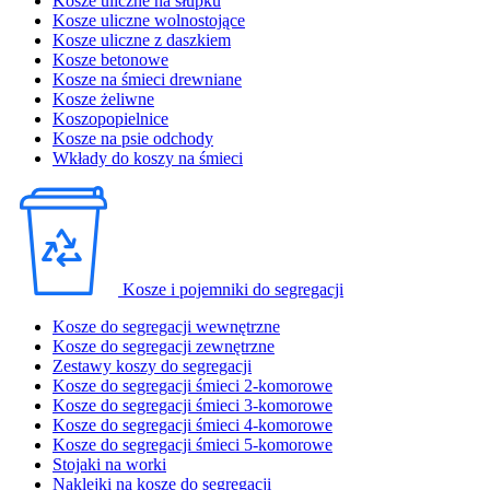
Kosze uliczne na słupku
Kosze uliczne wolnostojące
Kosze uliczne z daszkiem
Kosze betonowe
Kosze na śmieci drewniane
Kosze żeliwne
Koszopopielnice
Kosze na psie odchody
Wkłady do koszy na śmieci
Kosze i pojemniki do segregacji
Kosze do segregacji wewnętrzne
Kosze do segregacji zewnętrzne
Zestawy koszy do segregacji
Kosze do segregacji śmieci 2-komorowe
Kosze do segregacji śmieci 3-komorowe
Kosze do segregacji śmieci 4-komorowe
Kosze do segregacji śmieci 5-komorowe
Stojaki na worki
Naklejki na kosze do segregacji