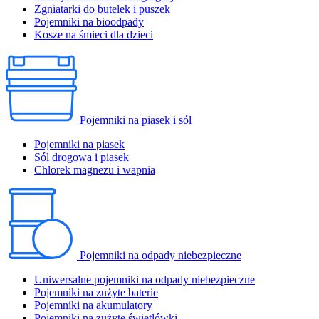
Zgniatarki do butelek i puszek
Pojemniki na bioodpady
Kosze na śmieci dla dzieci
Pojemniki na piasek i sól
Pojemniki na piasek
Sól drogowa i piasek
Chlorek magnezu i wapnia
Pojemniki na odpady niebezpieczne
Uniwersalne pojemniki na odpady niebezpieczne
Pojemniki na zużyte baterie
Pojemniki na akumulatory
Pojemniki na zużyte świetlówki