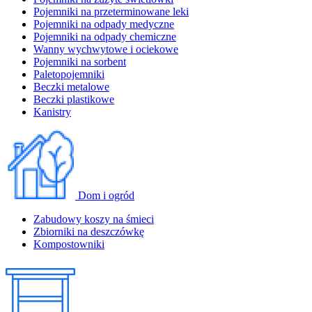
Pojemniki na przeterminowane leki
Pojemniki na odpady medyczne
Pojemniki na odpady chemiczne
Wanny wychwytowe i ociekowe
Pojemniki na sorbent
Paletopojemniki
Beczki metalowe
Beczki plastikowe
Kanistry
Dom i ogród
Zabudowy koszy na śmieci
Zbiorniki na deszczówkę
Kompostowniki