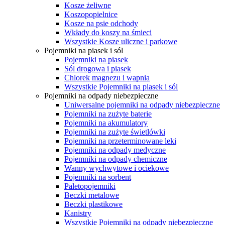
Kosze żeliwne
Koszopopielnice
Kosze na psie odchody
Wkłady do koszy na śmieci
Wszystkie Kosze uliczne i parkowe
Pojemniki na piasek i sól
Pojemniki na piasek
Sól drogowa i piasek
Chlorek magnezu i wapnia
Wszystkie Pojemniki na piasek i sól
Pojemniki na odpady niebezpieczne
Uniwersalne pojemniki na odpady niebezpieczne
Pojemniki na zużyte baterie
Pojemniki na akumulatory
Pojemniki na zużyte świetlówki
Pojemniki na przeterminowane leki
Pojemniki na odpady medyczne
Pojemniki na odpady chemiczne
Wanny wychwytowe i ociekowe
Pojemniki na sorbent
Paletopojemniki
Beczki metalowe
Beczki plastikowe
Kanistry
Wszystkie Pojemniki na odpady niebezpieczne