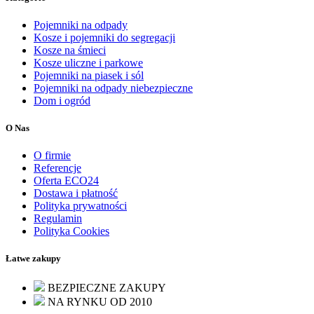
Pojemniki na odpady
Kosze i pojemniki do segregacji
Kosze na śmieci
Kosze uliczne i parkowe
Pojemniki na piasek i sól
Pojemniki na odpady niebezpieczne
Dom i ogród
O Nas
O firmie
Referencje
Oferta ECO24
Dostawa i płatność
Polityka prywatności
Regulamin
Polityka Cookies
Łatwe zakupy
BEZPIECZNE ZAKUPY
NA RYNKU OD 2010