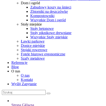
Dom i ogród
Zabudowy koszy na śmieci
Zbiorniki na deszczówkę
Kompostowniki
Wszystkie Dom i ogród
Stoły miejskie
Stoły betonowe
Stoły piknikowe drewniane
Wszystkie Stoły miejskie
Ławki parkowe
Donice miejskie
Stojaki rowerowe
Fotele biurowe ergonomiczne
Szafy metalowe
Referencje
Blog
O nas
O nas
Kontakt
Wyślij Zapytanie
Strona Główna