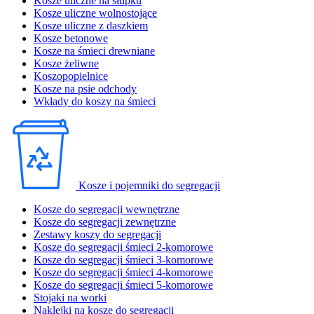
Kosze uliczne na słupku
Kosze uliczne wolnostojące
Kosze uliczne z daszkiem
Kosze betonowe
Kosze na śmieci drewniane
Kosze żeliwne
Koszopopielnice
Kosze na psie odchody
Wkłady do koszy na śmieci
Kosze i pojemniki do segregacji
Kosze do segregacji wewnętrzne
Kosze do segregacji zewnętrzne
Zestawy koszy do segregacji
Kosze do segregacji śmieci 2-komorowe
Kosze do segregacji śmieci 3-komorowe
Kosze do segregacji śmieci 4-komorowe
Kosze do segregacji śmieci 5-komorowe
Stojaki na worki
Naklejki na kosze do segregacji