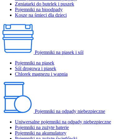
Zgniatarki do butelek i puszek
Pojemniki na bioodpady
Kosze na śmieci dla dzieci
Pojemniki na piasek i sól
Pojemniki na piasek
Sól drogowa i piasek
Chlorek magnezu i wapnia
Pojemniki na odpady niebezpieczne
Uniwersalne pojemniki na odpady niebezpieczne
Pojemniki na zużyte baterie
Pojemniki na akumulatory
Pojemniki na zużyte świetlówki