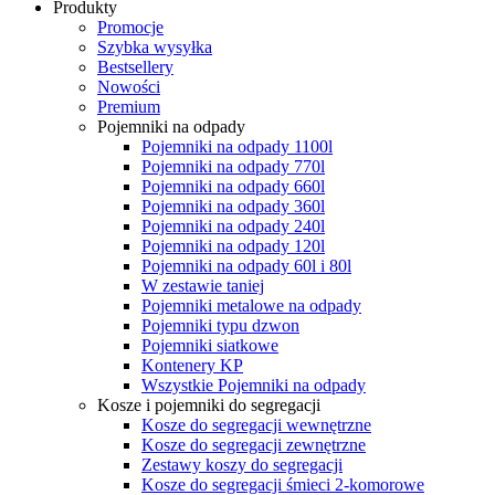
Produkty
Promocje
Szybka wysyłka
Bestsellery
Nowości
Premium
Pojemniki na odpady
Pojemniki na odpady 1100l
Pojemniki na odpady 770l
Pojemniki na odpady 660l
Pojemniki na odpady 360l
Pojemniki na odpady 240l
Pojemniki na odpady 120l
Pojemniki na odpady 60l i 80l
W zestawie taniej
Pojemniki metalowe na odpady
Pojemniki typu dzwon
Pojemniki siatkowe
Kontenery KP
Wszystkie Pojemniki na odpady
Kosze i pojemniki do segregacji
Kosze do segregacji wewnętrzne
Kosze do segregacji zewnętrzne
Zestawy koszy do segregacji
Kosze do segregacji śmieci 2-komorowe